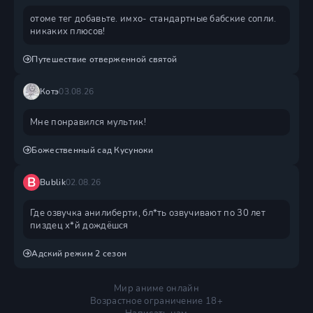
отоме тег добавьте. имхо- стандартные бабские сопли.
никаких плюсов!
Путешествие отверженной святой
Котэ
03.08.26
Мне понравился мультик!
Божественный сад Кусуноки
B
Bublik
02.08.26
Где озвучка анилиберти, бл*ть озвучивают по 30 лет
пиздец х*й дождëшся
Адский режим 2 сезон
Мир аниме онлайн
Возрастное ограничение 18+