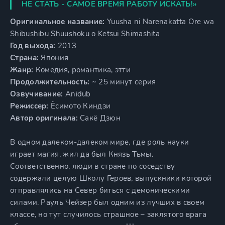
НЕ СТАТЬ - САМОЕ ВРЕМЯ РАБОТУ ИСКАТЬ!»
Оригинальное название:
Yuusha ni Narenakatta Ore wa
Shibushibu Shuushoku o Ketsui Shimashita
Год выхода:
2013
Страна:
Япония
Жанр:
Комедия, романтика, этти
Продолжительность:
~ 25 минут серия
Озвучивание:
Anidub
Режиссер:
Ёсимото Киндзи
Автор оригинала:
Сакё Дзюн
В одном далеком-далеком мире, где роль науки
играет магия, жил да был Князь Тьмы.
Соответственно, люди в стране по соседству
содержали целую Школу Героев, выпускники которой
отправлялись на Север биться с демоническими
силами. Рауль Чейзер был одним из лучших в своем
классе, но тут случилось страшное – заклятого врага