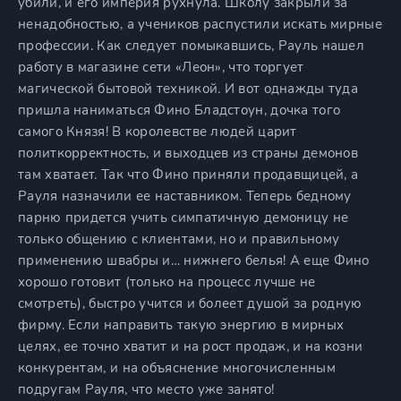
убили, и его империя рухнула. Школу закрыли за
ненадобностью, а учеников распустили искать мирные
профессии. Как следует помыкавшись, Рауль нашел
работу в магазине сети «Леон», что торгует
магической бытовой техникой. И вот однажды туда
пришла наниматься Фино Бладстоун, дочка того
самого Князя! В королевстве людей царит
политкорректность, и выходцев из страны демонов
там хватает. Так что Фино приняли продавщицей, а
Рауля назначили ее наставником. Теперь бедному
парню придется учить симпатичную демоницу не
только общению с клиентами, но и правильному
применению швабры и… нижнего белья! А еще Фино
хорошо готовит (только на процесс лучше не
смотреть), быстро учится и болеет душой за родную
фирму. Если направить такую энергию в мирных
целях, ее точно хватит и на рост продаж, и на козни
конкурентам, и на объяснение многочисленным
подругам Рауля, что место уже занято!