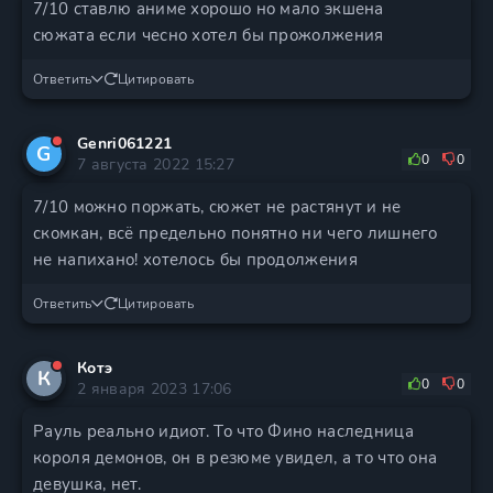
7/10 ставлю аниме хорошо но мало экшена
сюжата если чесно хотел бы прожолжения
Ответить
Цитировать
Genri061221
G
0
0
7 августа 2022 15:27
7/10 можно поржать, сюжет не растянут и не
скомкан, всё предельно понятно ни чего лишнего
не напихано! хотелось бы продолжения
Ответить
Цитировать
Котэ
К
0
0
2 января 2023 17:06
Рауль реально идиот. То что Фино наследница
короля демонов, он в резюме увидел, а то что она
девушка, нет.