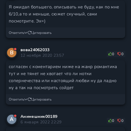
Я ожидал большего, описывать не буду, как по мне
6/10,а то и меньше, сюжет скучный, сами
посмотрите. Эх=)
Ответить
Цитировать
вова24062033
В
0
0
12 ноября 2020 23:57
согласен с коментарием ниже на жанр романтика
тут и не тянет не хвотает что ли нотки
сопернечества или настоящий любви ну да ладно
ну а так на посмотреть сойдет
Ответить
Цитировать
Анимешник00189
А
0
0
6 января 2022 22:29