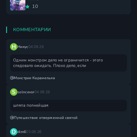
10
КОММЕНТАРИИ
Н
Никус
04.08.26
Одним монстром дело не ограничится - этого
следовало ожидать. Плохо дело, если
Монстрик Карамелька
S
solncevor
04.08.26
шляпа полнейшая
Путешествие отверженной святой
D
dim6
03.08.26