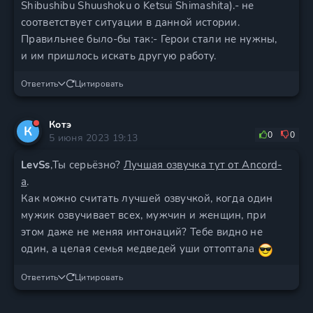
Shibushibu Shuushoku o Ketsui Shimashita).- не
соответствует ситуации в данной истории.
Правильнее было-бы так:- Герои стали не нужны,
и им пришлось искать другую работу.
Ответить
Цитировать
Котэ
К
0
0
5 июня 2023 19:13
LevSs
,Ты серьёзно?
Лучшая озвучка тут от Ancord-
а
.
Как можно считать лучшей озвучкой, когда один
мужик озвучивает всех, мужчин и женщин, при
этом даже не меняя интонаций? Тебе видно не
один, а целая семья медведей уши оттоптала
Ответить
Цитировать