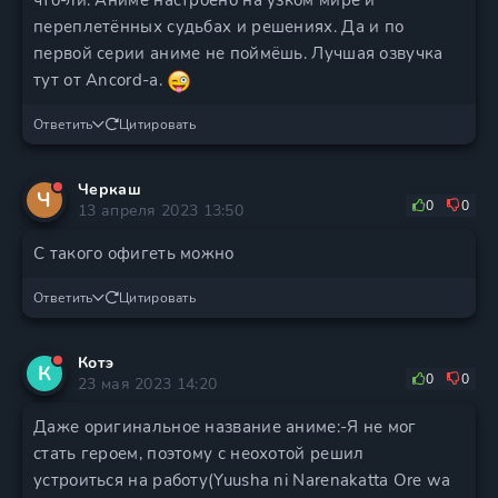
что-ли. Аниме настроено на узком мире и
переплетённых судьбах и решениях. Да и по
первой серии аниме не поймёшь. Лучшая озвучка
тут от Ancord-а.
Ответить
Цитировать
Черкаш
Ч
0
0
13 апреля 2023 13:50
С такого офигеть можно
Ответить
Цитировать
Котэ
К
0
0
23 мая 2023 14:20
Даже оригинальное название аниме:-Я не мог
стать героем, поэтому с неохотой решил
устроиться на работу(Yuusha ni Narenakatta Ore wa