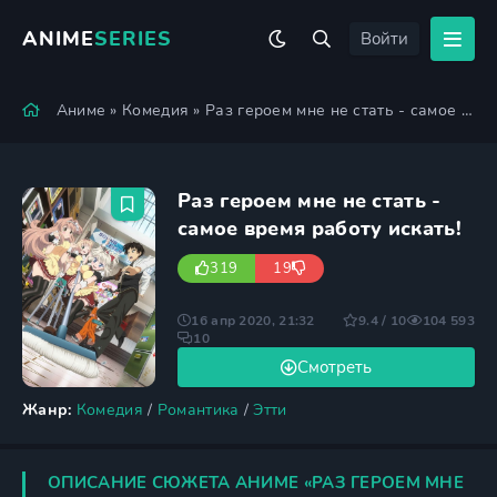
ANIME
SERIES
Войти
Аниме
»
Комедия
» Раз героем мне не стать - самое время работу искать!
Раз героем мне не стать -
самое время работу искать!
319
19
16 апр 2020, 21:32
9.4 / 10
104 593
10
Смотреть
Жанр:
Комедия
/
Романтика
/
Этти
ОПИСАНИЕ СЮЖЕТА АНИМЕ «РАЗ ГЕРОЕМ МНЕ