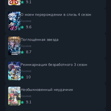
9.1
О моем перерождении в слизь 4 сезон
Аниме
9.6
Поглощённая звезда
Аниме
8.7
Реинкарнация безработного 3 сезон
Аниме
10
Необыкновенный неудачник
Аниме
9.1