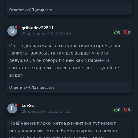
Ответить
Цитировать
gribiedov22811
G
0
0
22 февраля 2023 00:43
Из гг сделали какого то тупого камня прям , голос
, анкета , волосы , та там все выдает что это
девушка , а он говорит с ней как с парнем и
считает ее парнем , тупее аниме где гг тупой не
видел
Ответить
Цитировать
LevSs
L
0
0
28 февраля 2023 14:11
Крайней не плохо. метка рамантика тут имеют
неправильный смысл. Комментировать сложно