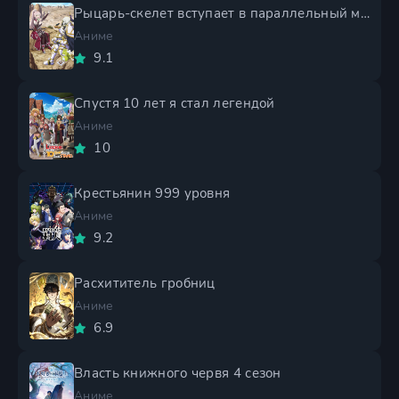
Рыцарь-скелет вступает в параллельный мир 2 сезон
Аниме
9.1
Спустя 10 лет я стал легендой
Аниме
10
Крестьянин 999 уровня
Аниме
9.2
Расхититель гробниц
Аниме
6.9
Власть книжного червя 4 сезон
Аниме