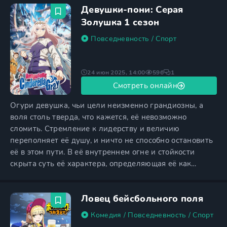
Девушки-пони: Серая
вниманием стал постоянным спутником Кабоку. Одна
мысль о том, что он окажется в центре всеобщего
Золушка 1 сезон
любопытства, пробуждала
Повседневность
/
Спорт
24 июн 2025, 14:00
596
1
Смотреть онлайн
Огури девушка, чьи цели неизменно грандиозны, а
воля столь тверда, что кажется, её невозможно
сломить. Стремление к лидерству и величию
переполняет её душу, и ничто не способно остановить
её в этом пути. В её внутреннем огне и стойкости
скрыта суть её характера, определяющая её как
настоящего борца за свои идеалы. Уже сейчас её сила
и непокорённая натура выделяют её среди
Ловец бейсбольного поля
сверстников, а впереди её ждёт дорога, ведущая к
статусу легенды, символизирующей независимость и
Комедия
/
Повседневность
/
Спорт
мощь, способную