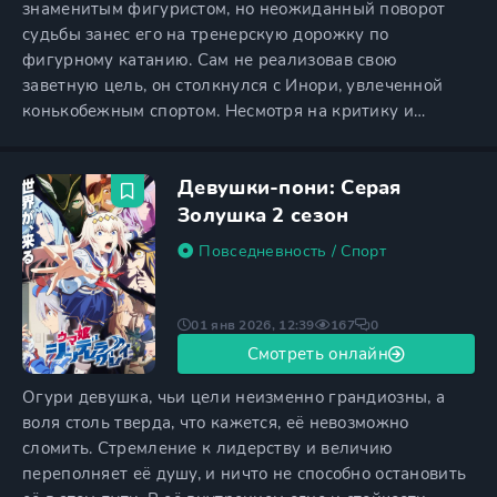
знаменитым фигуристом, но неожиданный поворот
судьбы занес его на тренерскую дорожку по
фигурному катанию. Сам не реализовав свою
заветную цель, он столкнулся с Инори, увлеченной
конькобежным спортом. Несмотря на критику и
сомнения окружающих, девочка тайно занималась на
льду, мечтая о великих свершениях. Встреча с Инори
Девушки-пони: Серая
вернула Цукасе память о себе прошлом, и теперь он
настаивал, чтобы ей суждено осуществить свою мечту.
Золушка 2 сезон
Так Цукаса стал
Повседневность
/
Спорт
01 янв 2026, 12:39
167
0
Смотреть онлайн
Огури девушка, чьи цели неизменно грандиозны, а
воля столь тверда, что кажется, её невозможно
сломить. Стремление к лидерству и величию
переполняет её душу, и ничто не способно остановить