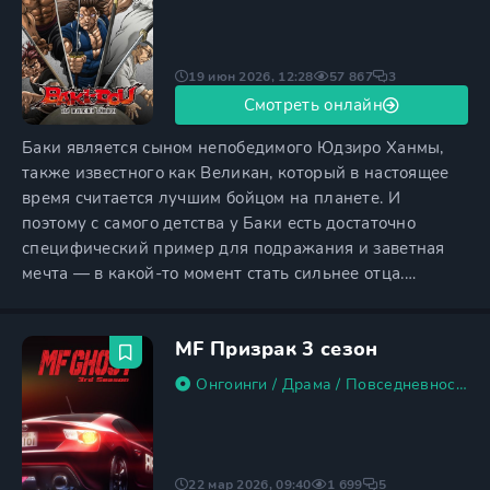
19 июн 2026, 12:28
57 867
3
Смотреть онлайн
Баки является сыном непобедимого Юдзиро Ханмы,
также известного как Великан, который в настоящее
время считается лучшим бойцом на планете. И
поэтому с самого детства у Баки есть достаточно
специфический пример для подражания и заветная
мечта — в какой-то момент стать сильнее отца.
Несмотря на то, что юный Ханма — еще совсем
ребенок, он способен противостоять толпе
MF Призрак 3 сезон
неприятелей. Баки владеет множеством приемов и
прекрасно разбирается в психологии поединка, и
Онгоинги
/
Драма
/
Повседневность
/
поэтому парня сложно испугать даже
22 мар 2026, 09:40
1 699
5