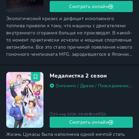
Смотреть онлайн
Экологический кризис и дефицит ископаемого
топлива привели к тому, что машины с двигателями
внутреннего сгорания больше не производят. В какой-
то момент практически исчезли и мощные спортивные
автомобили. Все это стало причиной появления нового
гоночного чемпионата MFG, зародившегося в Японии
и требующего от участников лишь одного — соблюсти
баланс между прижимной силой и весом. MFG
Медалистка 2 сезон
мгновенно завоевал популярность по всему миру, и
сейчас за гонками наблюдают 30 миллионов человек
Онгоинги
/
Драма
/
Повседневность
/
из разных
20 мар 2026, 09:49
145
0
Смотреть онлайн
Жизнь Цукасы была наполнена одной мечтой стать