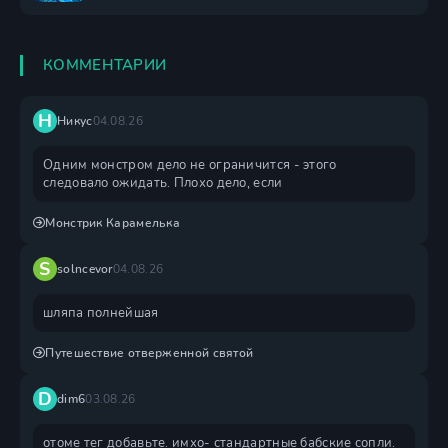
КОММЕНТАРИИ
Н
Никус
04.08.26
Одним монстром дело не ограничится - этого
следовало ожидать. Плохо дело, если
Монстрик Карамелька
S
solncevor
04.08.26
шляпа полнейшая
Путешествие отверженной святой
D
dim6
03.08.26
отоме тег добавьте. имхо- стандартные бабские сопли.