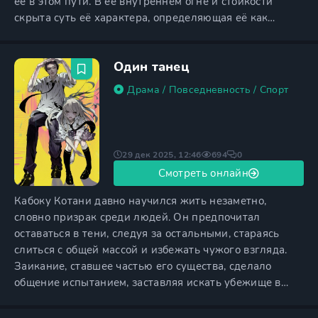
её в этом пути. В её внутреннем огне и стойкости
скрыта суть её характера, определяющая её как
настоящего борца за свои идеалы. Уже сейчас её сила
и непокорённая натура выделяют её среди
Один танец
сверстников, а впереди её ждёт дорога, ведущая к
статусу легенды, символизирующей независимость и
Драма
/
Повседневность
/
Спорт
мощь, способную
29 дек 2025, 12:46
694
0
Смотреть онлайн
Кабоку Котани давно научился жить незаметно,
словно призрак среди людей. Он предпочитал
оставаться в тени, следуя за остальными, стараясь
слиться с общей массой и избежать чужого взгляда.
Заикание, ставшее частью его существа, сделало
общение испытанием, заставляя искать убежище в
тишине, ведь молчание казалось ему единственным
спасением от осуждения окружающих. Страх перед