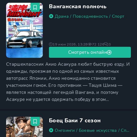
Ванганская полночь
Драма
/
Повседневность
/
Спорт
19 июн 2026, 13:28
72 126
3
Смотреть онлайн
Старшеклассник Акио Асакура любит быструю езду. И
однажды, проезжая по одной из самых известных
автотрасс Японии, Акио неожиданно становится
участником гонок. Его противник — Тацуя Шима —
является настоящей легендой Вангана, и поэтому
Асакуре не удается одержать победу в этом
импровизированном состязании. Однако Акио не
собирается отступать — старшеклассник намерен
Боец Баки 7 сезон
взять реванш у Тацуя и его турбированного Porsche.
Но сначала Асакура хочет приобрести машину своей
Онгоинги
/
Боевые искусства
/
Спорт
мечты, поскольку поврежденный