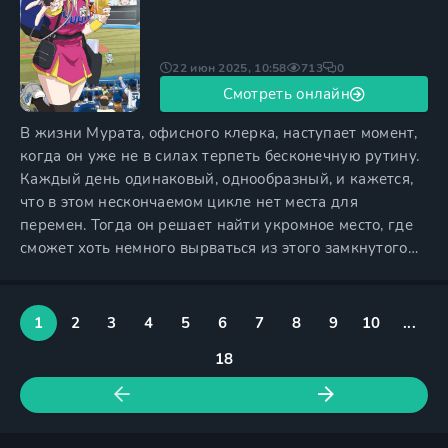
22 июн 2025, 10:58
713
0
Смотреть онлайн
В жизни Мурата, офисного клерка, наступает момент,
когда он уже не в силах терпеть бесконечную рутину.
Каждый день одинаковый, однообразный, и кажется,
что в этом нескончаемом цикле нет места для
перемен. Тогда он решает найти укромное место, где
сможет хоть немного вырваться из этого замкнутого
круга. Он выбирает бейсбольный стадион, который
находится недалеко от его обычных маршрутов. Это
место всегда казалось ему чем-то чуждым, но в то же
1
2
3
4
5
6
7
8
9
10
...
время полным жизненной энергии. Однажды, после
18