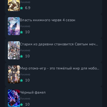
Аниме
6.9
Власть книжного червя 4 сезон
Аниме
10
Старик из деревни становится Святым мечом 2 сезон
Аниме
10
Мир отомэ-игр - это тяжёлый мир для мобов 2 сезон
Аниме
10
Чёрный факел
Аниме
10