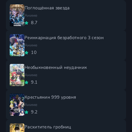
Поглощённая звезда
Аниме
8.7
Реинкарнация безработного 3 сезон
Аниме
10
Необыкновенный неудачник
Аниме
9.1
Крестьянин 999 уровня
Аниме
9.2
Расхититель гробниц