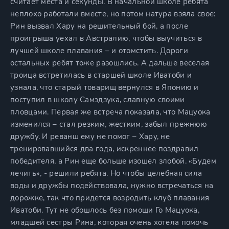
считает места и секунды. В начальной школе ребята
неплохо работали вместе, но потом натура взяла свое:
Рин вызвал Хару на решительный бой, а после
проигрыша уехал в Австралию, чтобы выучиться в
лучшей школе плавания – и отомстить. Дороги
остальных ребят тоже разошлись. А дальше веселая
троица встретилась в старшей школе Иватоби и
узнала, что старый товарищ вернулся в Японию и
поступил в школу Самэдзука, славную своими
пловцами. Первая же встреча показала, что Мацуока
изменился – стал резким, жестким, забыл прежнюю
дружбу. И реванш ему не помог – Хару, не
тренировавшийся два года, искреннее поздравил
победителя, а Рин еще больше изошел злобой. «Будем
лечить», - решили ребята. Но чтобы целебная сила
воды и дружбы подействовала, нужно встречаться на
дорожке, так что придется возродить клуб плавания
Иватоби. Тут не обошлось без помощи Го Мацуока,
младшей сестры Рина, которая очень хотела помочь