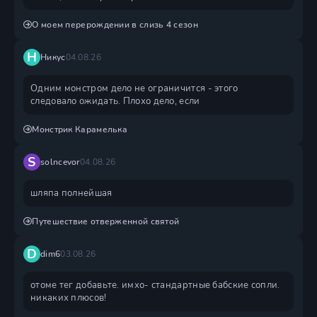
О моем перерождении в слизь 4 сезон
Н
Никус
04.08.26
Одним монстром дело не ограничится - этого
следовало ожидать. Плохо дело, если
Монстрик Карамелька
S
solncevor
04.08.26
шляпа полнейшая
Путешествие отверженной святой
D
dim6
03.08.26
отоме тег добавьте. имхо- стандартные бабские сопли.
никаких плюсов!