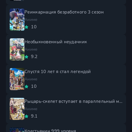
Реинкарнация безработного 3 сезон
Аниме
10
Необыкновенный неудачник
Аниме
9.2
Спустя 10 лет я стал легендой
Аниме
10
Рыцарь-скелет вступает в параллельный мир 2 сезон
Аниме
9.1
Крестьянин 999 уровня