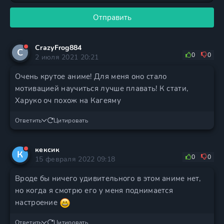
Отправить
CrazyFrog884
C
0
0
2 июля 2021 20:21
Очень крутое аниме! Для меня оно стало
мотивацией научиться лучше плавать! К стати,
Харуко оч похож на Кагеяму
Ответить
Цитировать
кексик
К
0
0
15 февраля 2022 09:18
Вроде бы ничего удивительного в этом аниме нет,
но когда я смотрю его у меня поднимается
настроение
Ответить
Цитировать