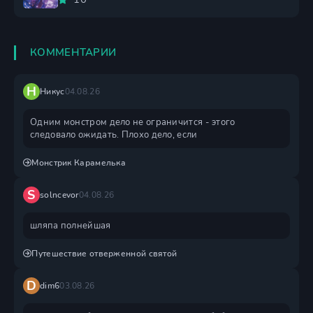
КОММЕНТАРИИ
Н
Никус
04.08.26
Одним монстром дело не ограничится - этого
следовало ожидать. Плохо дело, если
Монстрик Карамелька
S
solncevor
04.08.26
шляпа полнейшая
Путешествие отверженной святой
D
dim6
03.08.26