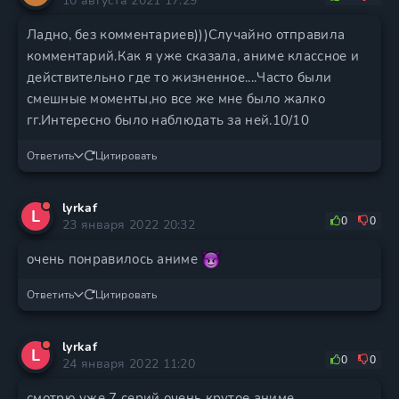
10 августа 2021 17:29
Ладно, без комментариев)))Случайно отправила
комментарий.Как я уже сказала, аниме классное и
действительно где то жизненное....Часто были
смешные моменты,но все же мне было жалко
гг.Интересно было наблюдать за ней.10/10
Ответить
Цитировать
lyrkaf
L
0
0
23 января 2022 20:32
очень понравилось аниме
Ответить
Цитировать
lyrkaf
L
0
0
24 января 2022 11:20
смотрю уже 7 серий очень крутое аниме