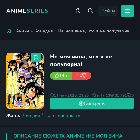
ANIME
SERIES
Войти
Аниме
»
Комедия
» Не моя вина, что я не популярна!
Не моя вина, что я не
популярна!
145
10
14 май 2020, 22:25
9.4 / 10
31 791
6
Смотреть
Жанр:
Комедия
/
Повседневность
ОПИСАНИЕ СЮЖЕТА АНИМЕ «НЕ МОЯ ВИНА,