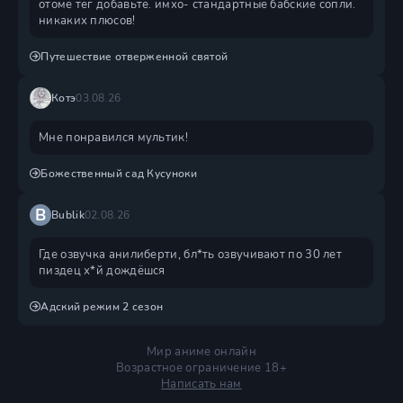
отоме тег добавьте. имхо- стандартные бабские сопли.
никаких плюсов!
Путешествие отверженной святой
Котэ
03.08.26
Мне понравился мультик!
Божественный сад Кусуноки
B
Bublik
02.08.26
Где озвучка анилиберти, бл*ть озвучивают по 30 лет
пиздец х*й дождëшся
Адский режим 2 сезон
Мир аниме онлайн
Возрастное ограничение 18+
Написать нам