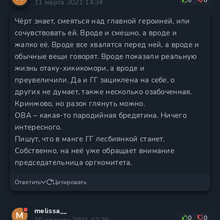
0
0
11 марта 2021 14:34
Чёрт знает, смеяться над главной героиней, или
сочувствовать ей. Вроде и смешно, а вроде и
жалко её. Вроде все хвалятся перед ней, а вроде и
обычные вещи говорят. Вроде показали реальную
жизнь отаку-хикикомори, а вроде и
преувеличили. Да и ГГ зациклена на себе, о
других не думает, также несколько озабоченная.
Кринжово, но разок глянуть можно.
ОВА – какая-то пародийная бредятина. Ничего
интересного.
Пишут, что в манге ГГ лесбиянкой станет.
Собственно, на неё уже обращает внимание
председательница оргкомитета.
Ответить
Цитировать
melissa__
M
0
0