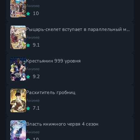
Аниме
10
Рыцарь-скелет вступает в параллельный мир 2 сезон
Аниме
9.1
Крестьянин 999 уровня
Аниме
9.2
Расхититель гробниц
Аниме
7.1
Власть книжного червя 4 сезон
Аниме
10