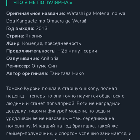
ЧТО Я НЕ ПОПУЛЯРНА!»
Оригинальное название:
Watashi ga Motenai no wa
Dou Kangaete mo Omaera ga Warui!
Год выхода:
2013
Страна:
Япония
Жанр:
Комедия, повседневность
Продолжительность:
~ 25 минут серия
Озвучивание:
Anilibria
Режиссер:
Онума Син
Автор оригинала:
Танигава Нико
Томоко Куроки пошла в старшую школу, полная
надежд – теперь-то она точно научится общаться с
людьми и станет популярной! Боги не наградили
девушку лицом и фигурой модели, но ведь и
уродливой ее не назовешь – так, серединка на
половинку. Младший на год братишка, такой же
геймер-полуночник, и спортом успешно занимается, и