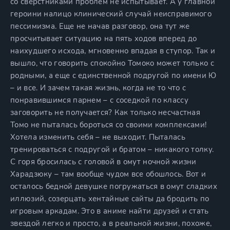
со сверстниками проблем не испытывает. А у главной
героини налицо клинический случай неисправимого
пессимизма. Еще не начав разговор, она тут же
просчитывает ситуацию на пять ходов вперед до
наихудшего исхода, мгновенно впадая в ступор. Так и
вышло, что говорить спокойно Томоко может только с
родными, а еще с единственной подругой по имени Ю
– и все. И зачем такая жизнь, когда не то что с
понравившимся парнем – с соседкой по классу
заговорить не получается? Как только несчастная
Томо не пыталась бороться со своими комплексами!
Хотела изменить себя – не выходит. Пыталась
тренироваться с подругой и братом – никакого толку.
С горя бросилась с головой в омут ночной жизни
Харадзюку – там вообще чудом все обошлось. Вот и
осталось бедной девушке погружаться в омут сладких
иллюзий, созерцать хентайные сайты да бродить по
игровым аркадам. Это в аниме найти друзей и стать
звездой легко и просто, а в реальной жизни, похоже,