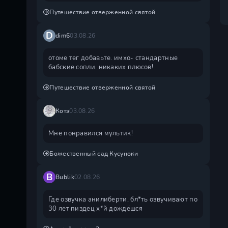
Путешествие отверженной святой
D
dim6
03.08.26
отоме тег добавьте. имхо- стандартные
бабские сопли. никаких плюсов!
Путешествие отверженной святой
Котэ
03.08.26
Мне понравился мультик!
Божественный сад Кусуноки
B
Bublik
02.08.26
Где озвучка анилиберти, бл*ть озвучивают по
30 лет пиздец х*й дождëшся