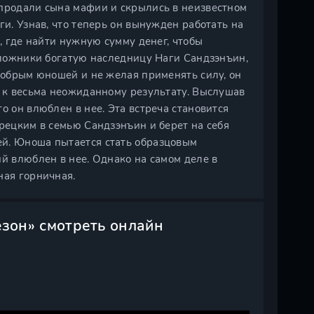
 продали сына мафии и скрылись в неизвестном
ги. Узнав, что теперь он вынужден работать на
ь, где найти нужную сумму денег, чтобы
заложники богатую наследницу Наги Сандзэнъин,
 добрым юношей и не желая применять силу, он
т к весьма неожиданному результату. Выслушав
о он влюблен в нее. Эта встреча становится
орецким в семью Сандзэнъин и берет на себя
ей. Юноша пытается стать образцовым
ий влюблен в нее. Однако на самом деле в
ная горничная.
езон» смотреть онлайн