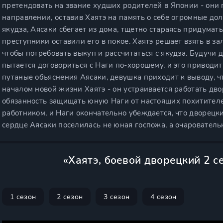
претендовать на звание худших родителей в Японии - они
направлении, оставив Хаятэ на память о себе огромные дол
якудза, Аясаки сбегает из дома, тщетно стараясь придумат
преступники оставили его в покое. Хаятэ решает взять в 
чтобы потребовать выкуп и рассчитаться с якудза. Будучи
пытается договориться с Наги по-хорошему, и это приводи
путаные объяснения Аясаки, девушка приходит к выводу, чт
началом новой жизни Хаятэ - он устраивается работать дв
обязанность защищать юную Наги от настоящих похитител
работником, и Наги окончательно убеждается, что дворецк
сердце Аясаки поселилась не юная госпожа, а очарователь
«Хаятэ, боевой дворецкий 2 с
1 сезон
2 сезон
3 сезон
4 сезон