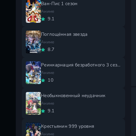
Ван-Пис 1 сезон
Аниме
9.1
Поглощённая звезда
Аниме
8.7
Реинкарнация безработного 3 сезон
Аниме
10
Необыкновенный неудачник
Аниме
9.1
Крестьянин 999 уровня
Аниме