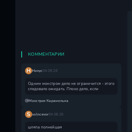
КОММЕНТАРИИ
Н
Никус
04.08.26
Одним монстром дело не ограничится - этого
следовало ожидать. Плохо дело, если
Монстрик Карамелька
S
solncevor
04.08.26
шляпа полнейшая