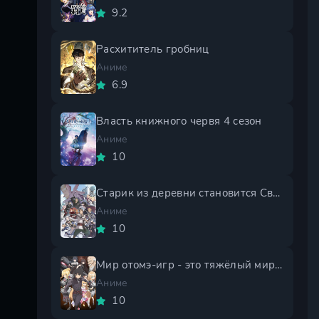
9.2
Расхититель гробниц
Аниме
6.9
Власть книжного червя 4 сезон
Аниме
10
Старик из деревни становится Святым мечом 2 сезон
Аниме
10
Мир отомэ-игр - это тяжёлый мир для мобов 2 сезон
Аниме
10