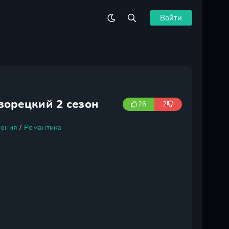
Войти
ворецкий 2 сезон
26
2
ения
/
Романтика