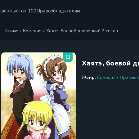
ршенные
Топ 100
Правообладателям
Аниме
»
Комедия
» Хаятэ, боевой дворецкий 2 сезон
Хаятэ, боевой д
Жанр:
Комедия
/
Приключ