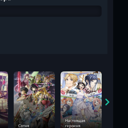
Настоящая
Ученик
Сотня
героиня
чудови