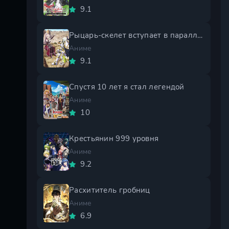
9.1
Рыцарь-скелет вступает в параллельный мир 2 сезон
Аниме
9.1
Спустя 10 лет я стал легендой
Аниме
10
Крестьянин 999 уровня
Аниме
9.2
Расхититель гробниц
Аниме
6.9