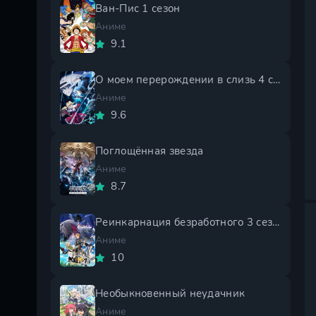
Ван-Пис 1 сезон
Аниме
9.1
О моем перерождении в слизь 4 сезон
Аниме
9.6
Поглощённая звезда
Аниме
8.7
Реинкарнация безработного 3 сезон
Аниме
10
Необыкновенный неудачник
Аниме