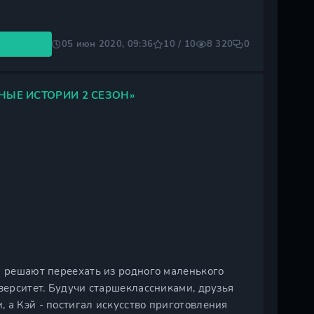
05 июн 2020, 09:36
10 / 10
8 320
0
ЫЕ ИСТОРИИ 2 СЕЗОН»
и решают переехать из родного маленького
иверситет. Будучи старшеклассниками, друзья
 а Кэй - постигал искусство приготовления