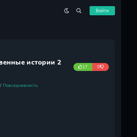
Войти
венные истории 2
17
0
/
Повседневность