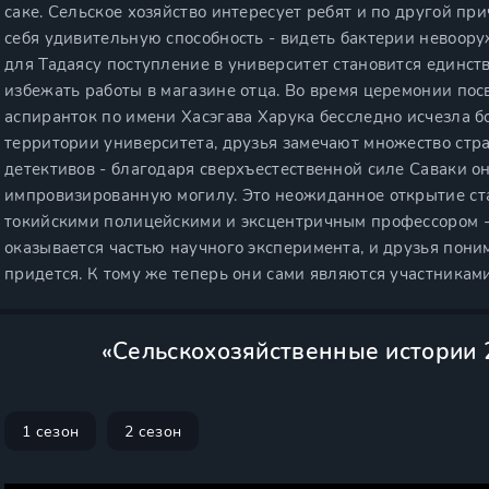
саке. Сельское хозяйство интересует ребят и по другой пр
себя удивительную способность - видеть бактерии невоору
для Тадаясу поступление в университет становится единст
избежать работы в магазине отца. Во время церемонии посв
аспиранток по имени Хасэгава Харука бесследно исчезла б
территории университета, друзья замечают множество стра
детективов - благодаря сверхъестественной силе Саваки 
импровизированную могилу. Это неожиданное открытие ста
токийскими полицейскими и эксцентричным профессором -
оказывается частью научного эксперимента, и друзья поним
придется. К тому же теперь они сами являются участникам
«Сельскохозяйственные истории 
1 сезон
2 сезон