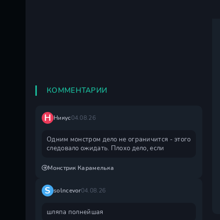
КОММЕНТАРИИ
Н
Никус
04.08.26
Одним монстром дело не ограничится - этого
следовало ожидать. Плохо дело, если
Монстрик Карамелька
S
solncevor
04.08.26
шляпа полнейшая