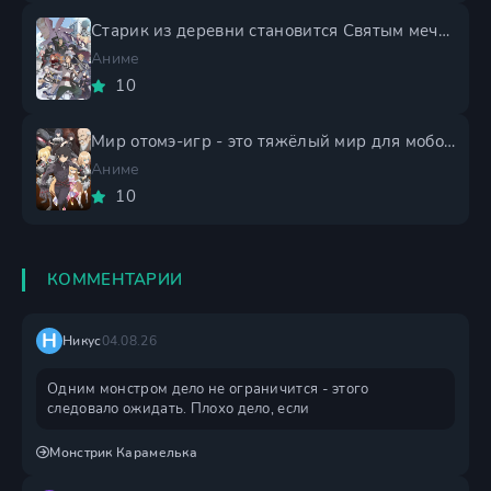
Старик из деревни становится Святым мечом 2 сезон
Аниме
10
Мир отомэ-игр - это тяжёлый мир для мобов 2 сезон
Аниме
10
КОММЕНТАРИИ
Н
Никус
04.08.26
Одним монстром дело не ограничится - этого
следовало ожидать. Плохо дело, если
Монстрик Карамелька