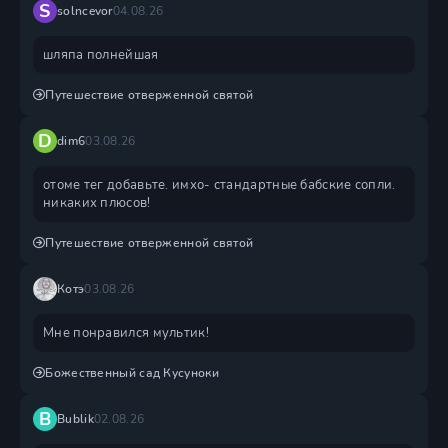
S
solncevor
04.08.26
шляпа полнейшая
Путешествие отверженной святой
D
dim6
03.08.26
отоме тег добавьте. имхо- стандартные бабские сопли.
никаких плюсов!
Путешествие отверженной святой
Котэ
03.08.26
Мне понравился мультик!
Божественный сад Кусуноки
B
Bublik
02.08.26