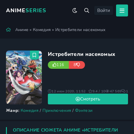
ANIME
SERIES
Войти
Аниме
»
Комедия
» Истребители насекомых
Истребители насекомых
116
8
12 июн 2020, 11:52
9.4 / 10
47 569
1
Смотреть
Жанр:
Комедия
/
Приключения
/
Фэнтези
ОПИСАНИЕ СЮЖЕТА АНИМЕ «ИСТРЕБИТЕЛИ