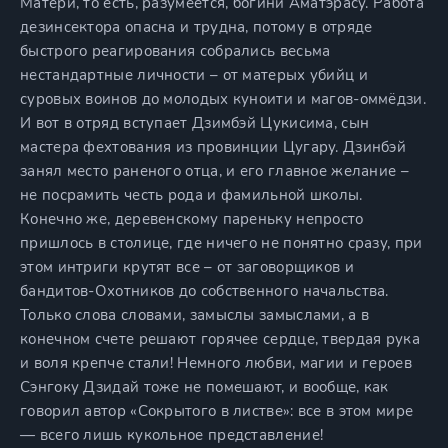
Матери, то есть, разумеется, богини Аматэрасу. Работа
дезинсектора опасна и трудна, потому в отряде
быстрого реагирования собрались весьма
нестандартные личности – от матерых убийц и
суровых воинов до молодых куноити и магов-оммёдзи.
И вот в отряд вступает Дзимбэй Цукисима, сын
мастера фехтования из провинции Цугару. Дзинбэй
занял место раненого отца, и его главное желание –
не посрамить честь рода и фамильной школы.
Конечно же, деревенскому пареньку непросто
пришлось в столице, где ничего не понятно сразу, при
этом интриги крутят все – от заговорщиков и
бандитов-Охотников до собственного начальства.
Только слова словами, замыслы замыслами, а в
конечном счете решают горячее сердце, твердая рука
и воля крепче стали! Немного любви, магии и героев
Сэнгоку Дзидай тоже не помешают, и вообще, как
говорил автор «Сокрытого в листве»: все в этом мире
— всего лишь кукольное представление!