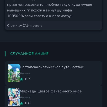
приятная,рисовка топ люблю такую куда лучше
нынешних,гг похож на инуяшу инфа
100500%,всем советую к просмотру.
Ответить
Цитировать
СЛУЧАЙНОЕ АНИМЕ
Постапокалиптическое путешествие
Аниме
6.7
Мириады цветов фантомного мира
Аниме
8.6