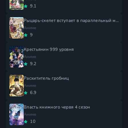
9.1
Рыцарь-скелет вступает в параллельный мир 2 сезон
Аниме
9
Крестьянин 999 уровня
Аниме
9.2
Расхититель гробниц
Аниме
6.9
Власть книжного червя 4 сезон
Аниме
10