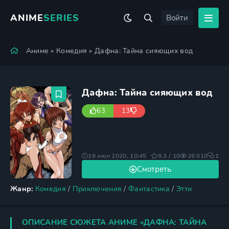
ANIME
SERIES
Войти
Аниме
»
Комедия
» Дафна: Тайна сияющих вод
Дафна: Тайна сияющих вод
63
13
19 июл 2020, 10:45
8.3 / 10
26 010
1
Смотреть
Жанр:
Комедия
/
Приключения
/
Фантастика
/
Этти
ОПИСАНИЕ СЮЖЕТА АНИМЕ «ДАФНА: ТАЙНА