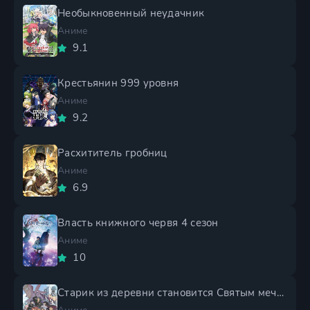
Необыкновенный неудачник
Аниме
9.1
Крестьянин 999 уровня
Аниме
9.2
Расхититель гробниц
Аниме
6.9
Власть книжного червя 4 сезон
Аниме
10
Старик из деревни становится Святым мечом 2 сезон