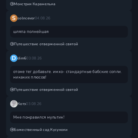
Монстрик Карамелька
S
solncevor
04.08.26
шляпа полнейшая
Путешествие отверженной святой
D
dim6
03.08.26
отоме тег добавьте. имхо- стандартные бабские сопли.
никаких плюсов!
Путешествие отверженной святой
Котэ
03.08.26
Мне понравился мультик!
Божественный сад Кусуноки