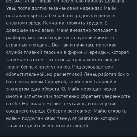
весьма талантливая, но несколько наивная девушка.
Увы, после долгих экзаменов на надеждах Майи
поставлен крест, а без работы, родных и денег в
славном городе Камчатка прожить трудно. В
довершение ко всему, Майя внезапно попадает в
разборку местных бандитов с группой каких-то
странных женщин… Вот так и началась нелегкая
служба главной героини в фирме «Нереиды», которая
занимается всем – от поиска пропавших кошек до
ловли беглых преступников. Под руководством
обольстительной, но расчетливой Лены, работая бок о
бок с механиком Сидзукой, снайпером Глорией и
экспертом единоборств Ю, Майя проходит через
многие испытания и постепенно обретает уверенность
в себе. Но шила в мешке не утаишь, и посещение
соседнего города Сиберии заставляет Майю открыть
новым подругам свою тайну, от разгадки которой
зависит судьба очень многих людей.