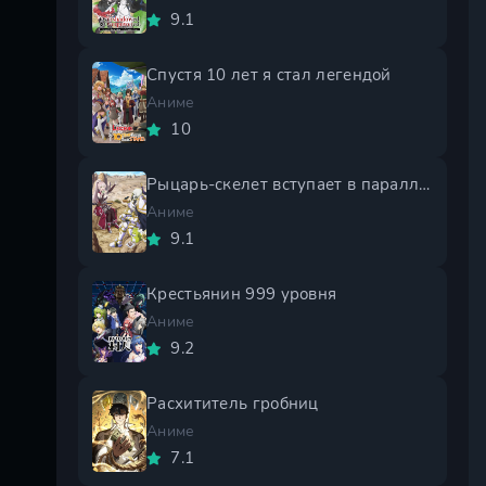
9.1
Спустя 10 лет я стал легендой
Аниме
10
Рыцарь-скелет вступает в параллельный мир 2 сезон
Аниме
9.1
Крестьянин 999 уровня
Аниме
9.2
Расхититель гробниц
Аниме
7.1