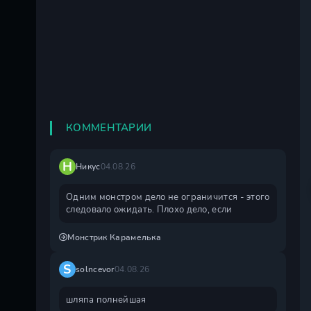
КОММЕНТАРИИ
Н
Никус
04.08.26
Одним монстром дело не ограничится - этого
следовало ожидать. Плохо дело, если
Монстрик Карамелька
S
solncevor
04.08.26
шляпа полнейшая