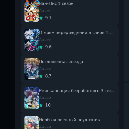
Ван-Пис 1 сезон
Аниме
9.1
О моем перерождении в слизь 4 сезон
Аниме
9.6
Поглощённая звезда
Аниме
8.7
Реинкарнация безработного 3 сезон
Аниме
10
Необыкновенный неудачник
Аниме