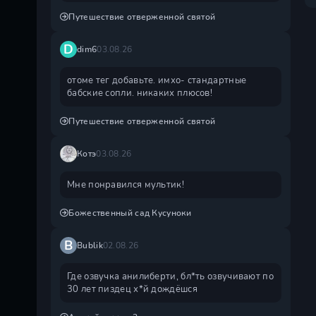
Путешествие отверженной святой
D
dim6
03.08.26
отоме тег добавьте. имхо- стандартные
бабские сопли. никаких плюсов!
Путешествие отверженной святой
Котэ
03.08.26
Мне понравился мультик!
Божественный сад Кусуноки
B
Bublik
02.08.26
Где озвучка анилиберти, бл*ть озвучивают по
30 лет пиздец х*й дождëшся