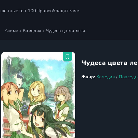
ршенные
Топ 100
Правообладателям
Аниме
»
Комедия
» Чудеса цвета лета
Чудеса цвета ле
Жанр:
Комедия
/
Повседн