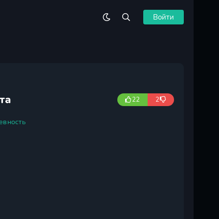
Войти
та
22
2
евность