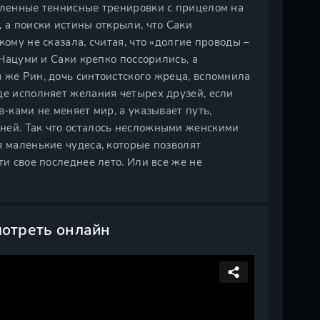
силенные теннисные тренировки с прицелом на
 а поиски истины открыли, что Саки
ому не сказала, считая, что «долгие проводы –
 Нацуми и Саки крепко поссорились, а
 же Рин, дочь синтоистского жреца, вспомнила
де исполняет желания четырех друзей, если
в-ками не меняет мир, а указывает путь,
ней. Так что осталось несложными женскими
я маленькие чудеса, которые позволят
ти свое последнее лето. Или все же не
мотреть онлайн