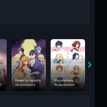
Невеста герцога
Малолетние
Мои дев
й
по контракту
бездельники
сезон