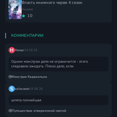
Власть книжного червя 4 сезон
Аниме
10
КОММЕНТАРИИ
Н
Никус
04.08.26
Одним монстром дело не ограничится - этого
следовало ожидать. Плохо дело, если
Монстрик Карамелька
S
solncevor
04.08.26
шляпа полнейшая
Путешествие отверженной святой