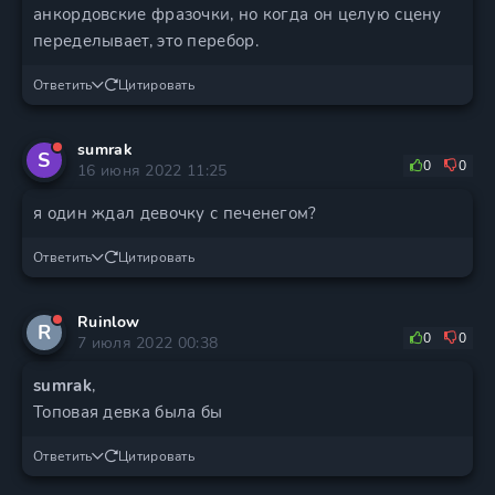
анкордовские фразочки, но когда он целую сцену
переделывает, это перебор.
Ответить
Цитировать
sumrak
S
0
0
16 июня 2022 11:25
я один ждал девочку с печенегом?
Ответить
Цитировать
Ruinlow
R
0
0
7 июля 2022 00:38
sumrak
,
Топовая девка была бы
Ответить
Цитировать