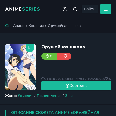
ANIME
SERIES
Войти
Аниме
»
Комедия
» Оружейная школа
Оружейная школа
90
9
21 янв 2021, 18:13
9.1 / 10
36 059
5
Смотреть
Жанр:
Комедия
/
Приключения
/
Этти
ОПИСАНИЕ СЮЖЕТА АНИМЕ «ОРУЖЕЙНАЯ