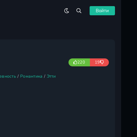
Войти
220
19
евность
/
Романтика
/
Этти