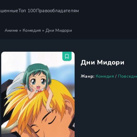
ршенные
Топ 100
Правообладателям
Аниме
»
Комедия
» Дни Мидори
Дни Мидори
Жанр:
Комедия
/
Повседн