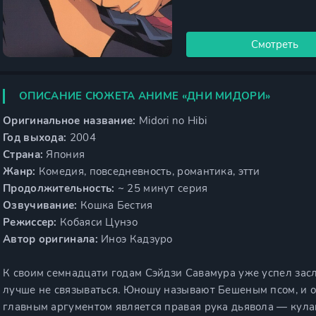
Смотреть
ОПИСАНИЕ СЮЖЕТА АНИМЕ «ДНИ МИДОРИ»
Оригинальное название:
Midori no Hibi
Год выхода:
2004
Страна:
Япония
Жанр:
Комедия, повседневность, романтика, этти
Продолжительность:
~ 25 минут серия
Озвучивание:
Кошка Бестия
Режиссер:
Кобаяси Цунэо
Автор оригинала:
Иноэ Кадзуро
К своим семнадцати годам Сэйдзи Савамура уже успел засл
лучше не связываться. Юношу называют Бешеным псом, и о
главным аргументом является правая рука дьявола — кулак