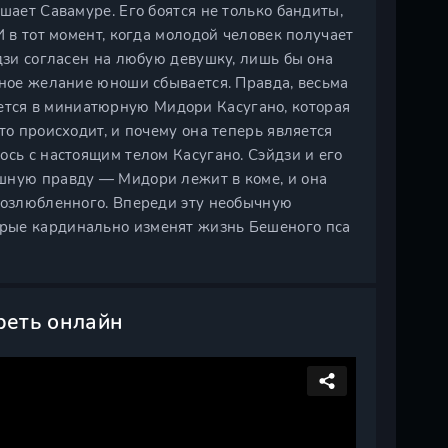
шает Савамуре. Его боятся не только бандиты,
И в тот момент, когда молодой человек получает
йдзи согласен на любую девушку, лишь бы она
тное желание юноши сбывается. Правда, весьма
тся в миниатюрную Мидори Касугано, которая
то происходит, и почему она теперь является
ось с настоящим телом Касугано. Сэйдзи и его
шную правду — Мидори лежит в коме, и она
 возлюбленного. Впереди эту необычную
рые кардинально изменят жизнь Бешеного пса
реть онлайн