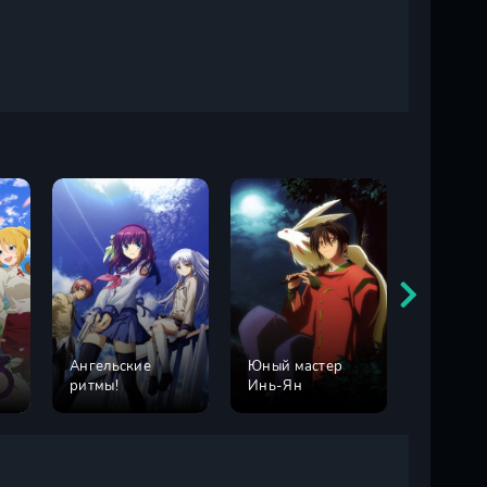
Ангельские
Юный мастер
Боец Ба
ритмы!
Инь-Ян
сезон