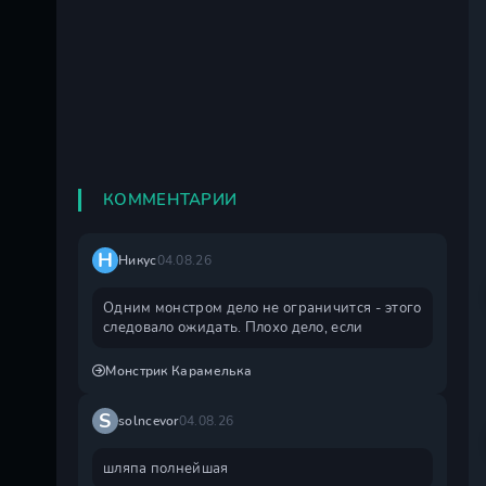
КОММЕНТАРИИ
Н
Никус
04.08.26
Одним монстром дело не ограничится - этого
следовало ожидать. Плохо дело, если
Монстрик Карамелька
S
solncevor
04.08.26
шляпа полнейшая