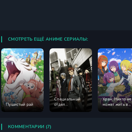
СМОТРЕТЬ ЕЩЁ АНИМЕ СЕРИАЛЫ:
Специальный
Храм: Никто не
Пушистый рай
отдел
может жить в
криминальных
одиночестве
расследований:
Токунана
КОММЕНТАРИИ (7)