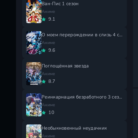
Ван-Пис 1 сезон
Аниме
9.1
О моем перерождении в слизь 4 сезон
Аниме
9.6
Поглощённая звезда
Аниме
8.7
Реинкарнация безработного 3 сезон
Аниме
10
Необыкновенный неудачник
Аниме