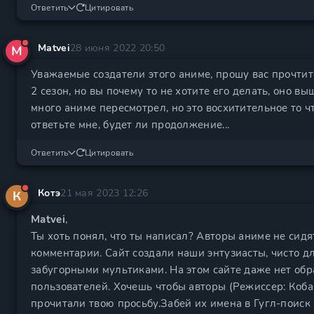
Ответить
Цитировать
Matvei
28 июня 2022 20:50
M
Уважаемые создатели этого аниме, прошу вас прочтит
2 сезон, но вы почему то не хотите его делать, оно в
много аниме пересмотрел, но это восхитительное то ч
ответьте мне, будет ли продолжение...
Ответить
Цитировать
Котэ
21 мая 2023 12:26
К
Matvei
,
Ты хоть понял, что ты написал? Авторы аниме не сидя
комментарии. Сайт создали наши энтузиасты, чисто д
забугорными мультиками. На этом сайте даже нет обр
пользователей. Хочешь чтобы авторы (Режиссер: Коба
прочитали твою просьбу.Забей их имена в Гугл-поиск