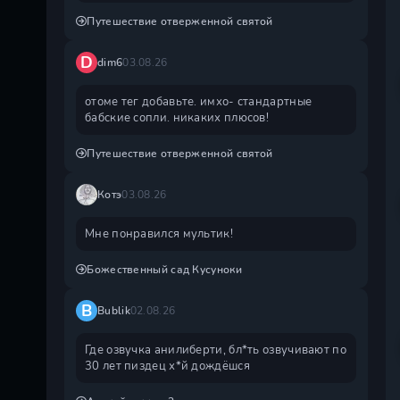
Путешествие отверженной святой
D
dim6
03.08.26
отоме тег добавьте. имхо- стандартные
бабские сопли. никаких плюсов!
Путешествие отверженной святой
Котэ
03.08.26
Мне понравился мультик!
Божественный сад Кусуноки
B
Bublik
02.08.26
Где озвучка анилиберти, бл*ть озвучивают по
30 лет пиздец х*й дождëшся