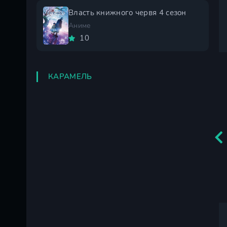
Власть книжного червя 4 сезон
Аниме
10
КАРАМЕЛЬ
Битва через 5
секунд после
Шепот сердца
встречи