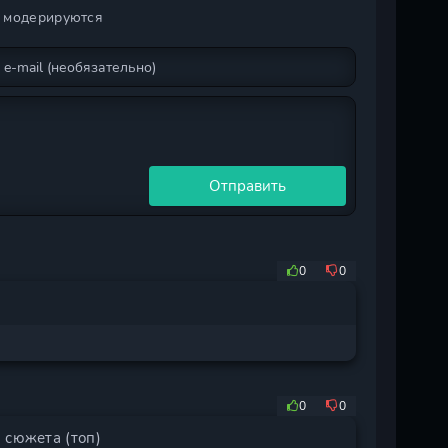
и модерируются
Отправить
0
0
0
0
 сюжета (топ)