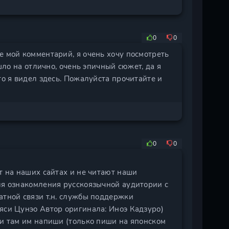
0
0
е мой комментарий, я очень хочу посмотреть
ышло на отлично, очень эпичный сюжет, да я
то я видел здесь. Пожалуйста прочитайте и
0
0
т на наших сайтах и не читают наши
ля ознакомления русскоязычной аудитории с
атной связи т.н. службы поддержки
яси Цунэо Автор оригинала: Иноэ Кадзуро)
 и там им напиши (только пиши на японском