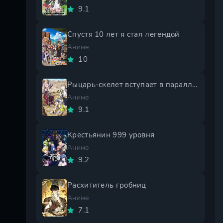
9.1
Спустя 10 лет я стал легендой
Аниме
10
Рыцарь-скелет вступает в параллельный мир 2 сезон
Аниме
9.1
Крестьянин 999 уровня
Аниме
9.2
Расхититель гробниц
Аниме
7.1