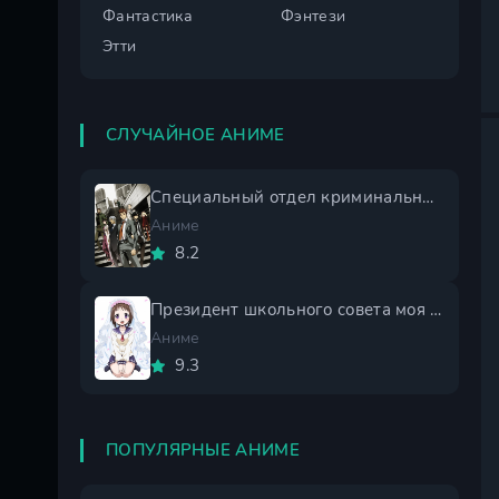
Фантастика
Фэнтези
Этти
СЛУЧАЙНОЕ АНИМЕ
Специальный отдел криминальных расследований: Токунана
Аниме
8.2
Президент школьного совета моя невеста 1 сезон
Аниме
9.3
ПОПУЛЯРНЫЕ АНИМЕ