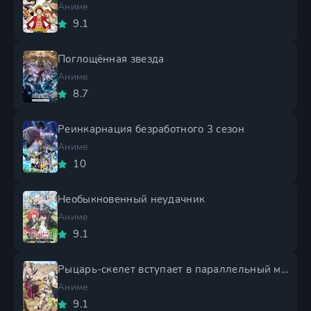
Аниме
9.1
Поглощённая звезда
Аниме
8.7
Реинкарнация безработного 3 сезон
Аниме
10
Необыкновенный неудачник
Аниме
9.1
Рыцарь-скелет вступает в параллельный мир 2 сезон
Аниме
9.1