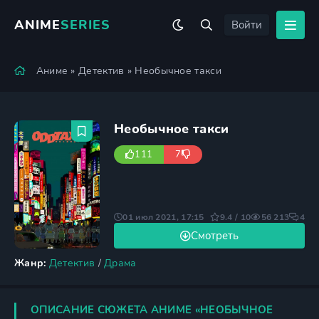
ANIME
SERIES
Войти
Аниме
»
Детектив
» Необычное такси
Необычное такси
111
7
01 июл 2021, 17:15
9.4 / 10
56 213
4
Смотреть
Жанр:
Детектив
/
Драма
ОПИСАНИЕ СЮЖЕТА АНИМЕ «НЕОБЫЧНОЕ