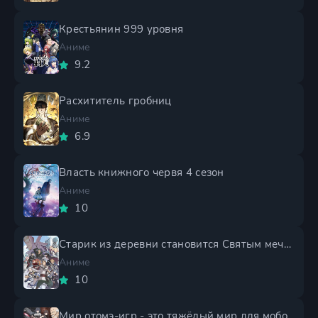
Крестьянин 999 уровня
Аниме
9.2
Расхититель гробниц
Аниме
6.9
Власть книжного червя 4 сезон
Аниме
10
Старик из деревни становится Святым мечом 2 сезон
Аниме
10
Мир отомэ-игр - это тяжёлый мир для мобов 2 сезон