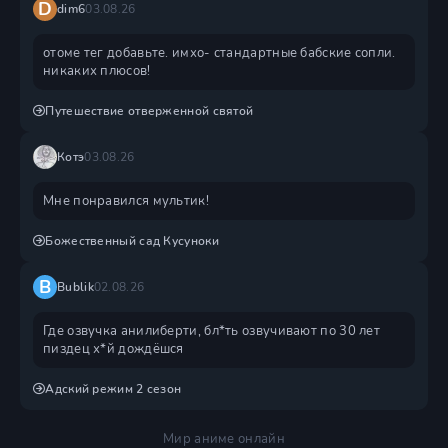
D
dim6
03.08.26
отоме тег добавьте. имхо- стандартные бабские сопли.
никаких плюсов!
Путешествие отверженной святой
Котэ
03.08.26
Мне понравился мультик!
Божественный сад Кусуноки
B
Bublik
02.08.26
Где озвучка анилиберти, бл*ть озвучивают по 30 лет
пиздец х*й дождëшся
Адский режим 2 сезон
Мир аниме онлайн