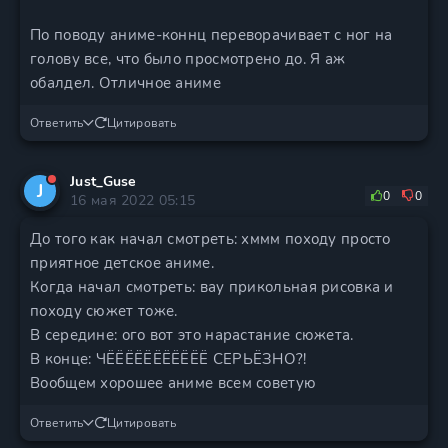
По поводу аниме-коннц переворачивает с ног на
голову все, что было просмотрено до. Я аж
обалдел. Отличное аниме
Ответить
Цитировать
Just_Guse
J
0
0
16 мая 2022 05:15
До того как начал смотреть: хммм походу просто
приятное детское аниме.
Когда начал смотреть: вау прикольная рисовка и
походу сюжет тоже.
В середине: ого вот это нарастание сюжета.
В конце: ЧЁЁЁЁЁЁЁЁЁЁЁ СЕРЬЁЗНО?!
Вообщем хорошее аниме всем советую
Ответить
Цитировать