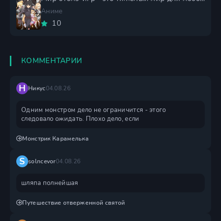
Аниме
10
КОММЕНТАРИИ
Н
Никус
04.08.26
Одним монстром дело не ограничится - этого
следовало ожидать. Плохо дело, если
Монстрик Карамелька
S
solncevor
04.08.26
шляпа полнейшая
Путешествие отверженной святой