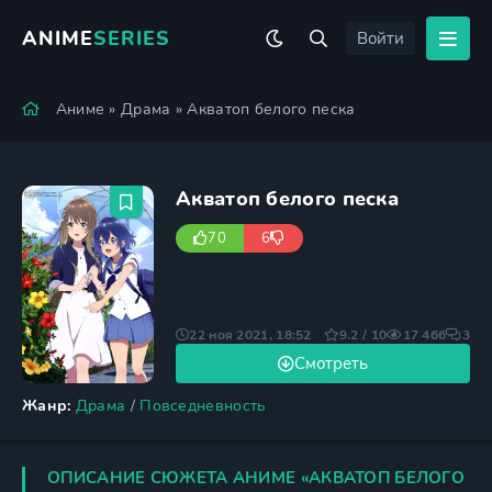
ANIME
SERIES
Войти
Аниме
»
Драма
» Акватоп белого песка
Акватоп белого песка
70
6
22 ноя 2021, 18:52
9.2 / 10
17 466
3
Смотреть
Жанр:
Драма
/
Повседневность
ОПИСАНИЕ СЮЖЕТА АНИМЕ «АКВАТОП БЕЛОГО