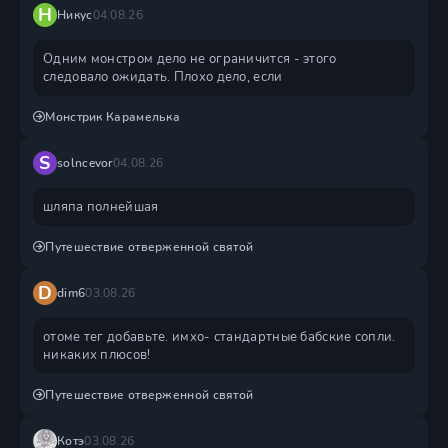
Н
Никус
04.08.26
Одним монстром дело не ограничится - этого
следовало ожидать. Плохо дело, если
Монстрик Карамелька
S
solncevor
04.08.26
шляпа полнейшая
Путешествие отверженной святой
D
dim6
03.08.26
отоме тег добавьте. имхо- стандартные бабские сопли.
никаких плюсов!
Путешествие отверженной святой
Котэ
03.08.26