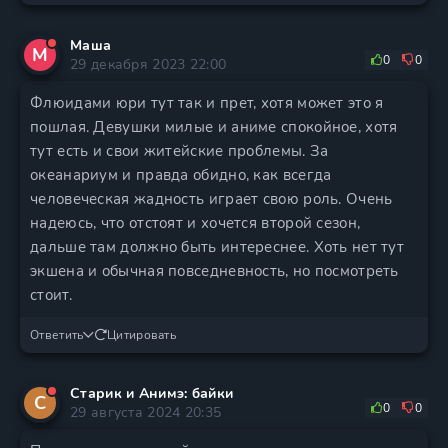
Маша
М
0
0
29 декабря 2023 22:00
Флюидами юри тут так и прет, хотя может это я
пошлая. Девушки милые и аниме спокойное, хотя
тут есть и свои житейские проблемы. За
океанариум и правда обидно, как всегда
человеческая жадность играет свою роль. Очень
надеюсь, что отстоят и хочется второй сезон,
дальше там должно быть интереснее. Хоть нет тут
экшена и обычная повседневность, но посмотреть
стоит.
Ответить
Цитировать
Старик и Анимэ: байки
С
0
0
29 августа 2024 20:35