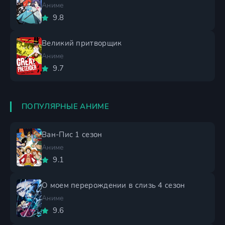
Аниме
9.8
Великий притворщик
Аниме
9.7
ПОПУЛЯРНЫЕ АНИМЕ
Ван-Пис 1 сезон
Аниме
9.1
О моем перерождении в слизь 4 сезон
Аниме
9.6