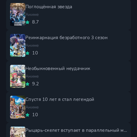
Поглощённая звезда
Аниме
8.7
Реинкарнация безработного 3 сезон
Аниме
10
Необыкновенный неудачник
Аниме
9.2
Спустя 10 лет я стал легендой
Аниме
10
Рыцарь-скелет вступает в параллельный мир 2 сезон