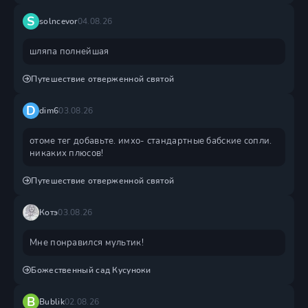
S
solncevor
04.08.26
шляпа полнейшая
Путешествие отверженной святой
D
dim6
03.08.26
отоме тег добавьте. имхо- стандартные бабские сопли.
никаких плюсов!
Путешествие отверженной святой
Котэ
03.08.26
Мне понравился мультик!
Божественный сад Кусуноки
B
Bublik
02.08.26