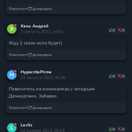
Ответить
Цитировать
Хань Андрей
Х
0
0
2 августа 2022 14:00
Жду 2 сезон если будет)
Ответить
Цитировать
HypocritePrime
H
0
0
23 августа 2022 06:38
Повелитель на минималках,с четырьмя
Демиургами. Забавно.
Ответить
Цитировать
LevSs
L
0
0
12 ноября 2022 00:25