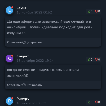
LevSs
L
0
0
13 ноября 2022 00:52
Да ещё иформации завались. И ещё слушайте в
анилибрии. Люпин идеально подходит для роли
озвучки гг.
Ответить
Цитировать
Сократ
С
0
0
16 декабря 2022 19:14
когда не смогли придумать язык и взяли
армянский))
Ответить
Цитировать
Римуру
Р
0
0
18 мая 2023 03:33