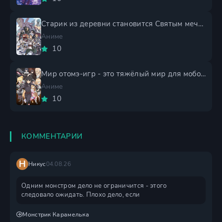
Старик из деревни становится Святым мечом 2 сезон
Аниме
10
Мир отомэ-игр - это тяжёлый мир для мобов 2 сезон
Аниме
10
КОММЕНТАРИИ
Н
Никус
04.08.26
Одним монстром дело не ограничится - этого
следовало ожидать. Плохо дело, если
Монстрик Карамелька