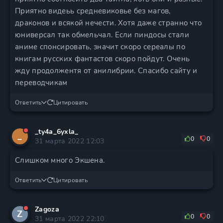
Приятно видеьь средневиковье без магов,
драконов и всякой нечести. Хотя даже странно что
юниверсал так обмельчал. Если пиндосы стали
аниме спонсировать, значит скоро сереалы по
книгам русских фантастов скоро пойдут. Очень
жду продолжентя от анилибрии. Спасибо сайту и
переводчикам
Ответить
Цитировать
_ty4a_6yxla_
_
0
0
31 марта 2022 12:03
Слишком много Экшена.
Ответить
Цитировать
Zagoza
Z
0
0
31 марта 2022 22:10