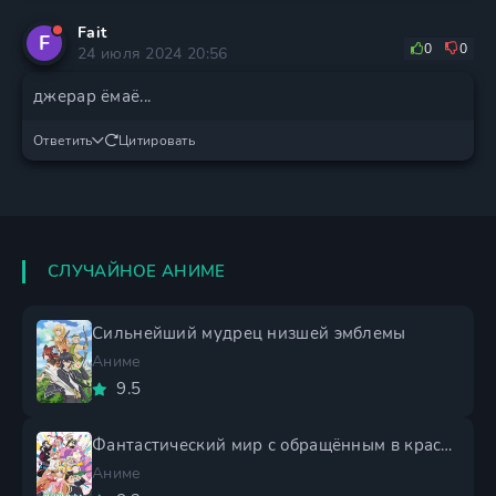
Fait
F
0
0
24 июля 2024 20:56
джерар ёмаё...
Ответить
Цитировать
СЛУЧАЙНОЕ АНИМЕ
Сильнейший мудрец низшей эмблемы
Аниме
9.5
Фантастический мир с обращённым в красавицу мужчиной и...
Аниме