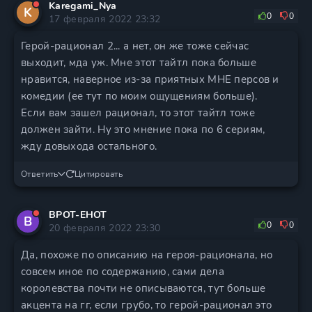
Karegami_Nya
K
0
0
17 февраля 2022 23:32
Герой-рационал 2... а нет, он же тоже сейчас
выходит, мда уж. Мне этот тайтл пока больше
нравится, наверное из-за приятных МНЕ персов и
комедии (ее тут по моим ощущениям больше).
Если вам зашел рационал, то этот тайтл тоже
должен зайти. Ну это мнение пока по 6 сериям,
жду довыхода остального.
Ответить
Цитировать
BPOT-EHOT
B
0
0
20 февраля 2022 23:30
Да, похоже по описанию на героя-рационала, но
совсем иное по содержанию, сами дела
королевства почти не описываются, тут больше
акцента на гг, если грубо, то герой-рационал это