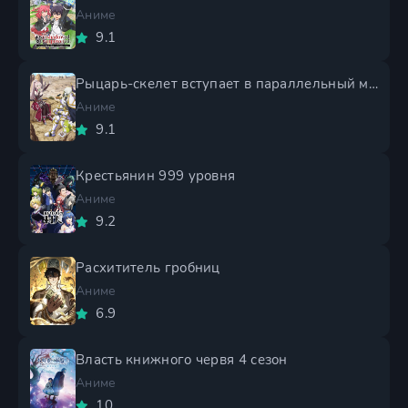
Аниме
9.1
Рыцарь-скелет вступает в параллельный мир 2 сезон
Аниме
9.1
Крестьянин 999 уровня
Аниме
9.2
Расхититель гробниц
Аниме
6.9
Власть книжного червя 4 сезон
Аниме
10