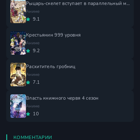
Рыцарь-скелет вступает в параллельный мир 2 сезон
Аниме
9.1
Крестьянин 999 уровня
Аниме
9.2
Расхититель гробниц
Аниме
7.1
Власть книжного червя 4 сезон
Аниме
10
КОММЕНТАРИИ