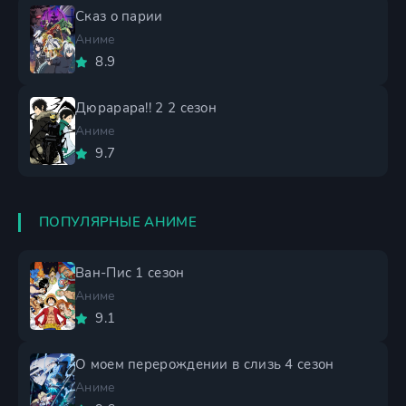
Сказ о парии
Аниме
8.9
Дюрарара!! 2 2 сезон
Аниме
9.7
ПОПУЛЯРНЫЕ АНИМЕ
Ван-Пис 1 сезон
Аниме
9.1
О моем перерождении в слизь 4 сезон
Аниме