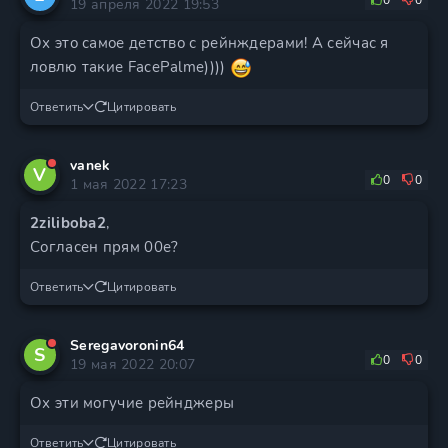
0
0
19 апреля 2022 19:53
Ох это самое детство с рейнждерами! А сейчас я
ловлю такие FacePalme))))
Ответить
Цитировать
vanek
V
0
0
1 мая 2022 17:23
2ziliboba2
,
Согласен прям 00е?
Ответить
Цитировать
Seregavoronin64
S
0
0
19 мая 2022 20:07
Ох эти могучие рейнджеры
Ответить
Цитировать