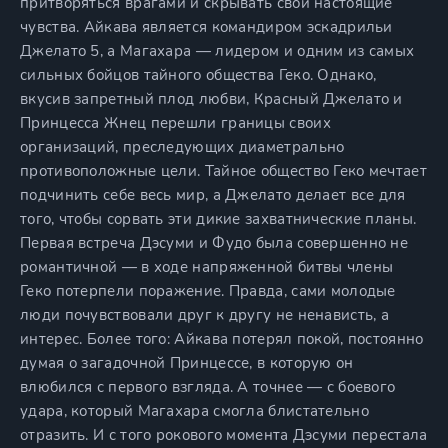
притворяться врагами и скрывать свои настоящие
чувства. Айкава является командиром эскадрильи
Джелато 5, а Магахара — лидером и одним из самых
сильных бойцов тайного общества Геко. Однако,
вкусив запретный плод любви, Красный Джелато и
Принцесса Жнец перешли границы своих
организаций, преследующих диаметрально
противоположные цели. Тайное общество Геко мечтает
подчинить себе весь мир, а Джелато делает все для
того, чтобы сорвать эти дикие захватнические планы.
Первая встреча Дэсуми и Фудо была совершенно не
романтичной — в ходе напряженной битвы члены
Геко потерпели поражение. Правда, сами молодые
люди почувствовали друг к другу не ненависть, а
интерес. Более того: Айкава потерял покой, постоянно
думая о загадочной Принцессе, в которую он
влюбился с первого взгляда. А точнее — с боевого
удара, который Магахара смогла блистательно
отразить. И с того рокового момента Дэсуми перестала