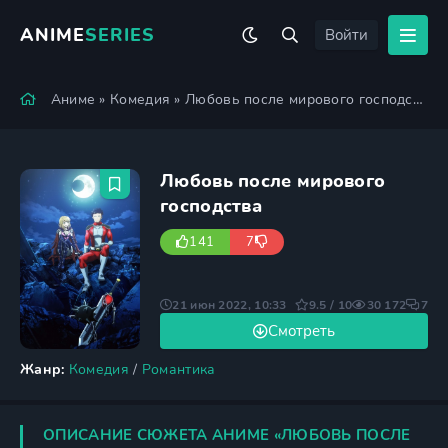
ANIME
SERIES
Войти
Аниме
»
Комедия
» Любовь после мирового господства
Любовь после мирового
господства
141
7
21 июн 2022, 10:33
9.5 / 10
30 172
7
Смотреть
Жанр:
Комедия
/
Романтика
ОПИСАНИЕ СЮЖЕТА АНИМЕ «ЛЮБОВЬ ПОСЛЕ