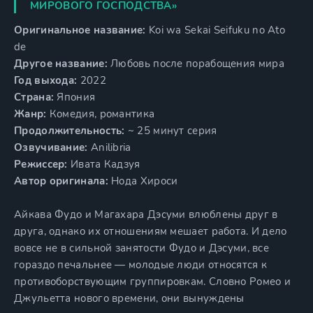
МИРОВОГО ГОСПОДСТВА»
Оригинальное название:
Koi wa Sekai Seifuku no Ato
de
Другое название:
Любовь после порабощения мира
Год выхода:
2022
Страна:
Япония
Жанр:
Комедия, романтика
Продолжительность:
~ 25 минут серия
Озвучивание:
Anilibria
Режиссер:
Ивата Кадзуя
Автор оригинала:
Нода Хироси
Айкава Фудо и Магахара Дэсуми влюблены друг в
друга, однако их отношениям мешает работа. И дело
вовсе не в сильной занятости Фудо и Дэсуми, все
гораздо печальнее — молодые люди относятся к
противоборствующим группировкам. Словно Ромео и
Джульетта нового времени, они вынуждены