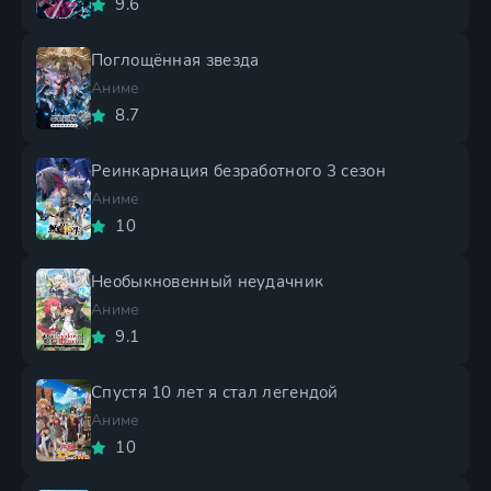
9.6
Поглощённая звезда
Аниме
8.7
Реинкарнация безработного 3 сезон
Аниме
10
Необыкновенный неудачник
Аниме
9.1
Спустя 10 лет я стал легендой
Аниме
10