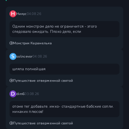
Н
Никус
04.08.26
Одним монстром дело не ограничится - этого
следовало ожидать. Плохо дело, если
Монстрик Карамелька
S
solncevor
04.08.26
шляпа полнейшая
Путешествие отверженной святой
D
dim6
03.08.26
отоме тег добавьте. имхо- стандартные бабские сопли.
никаких плюсов!
Путешествие отверженной святой