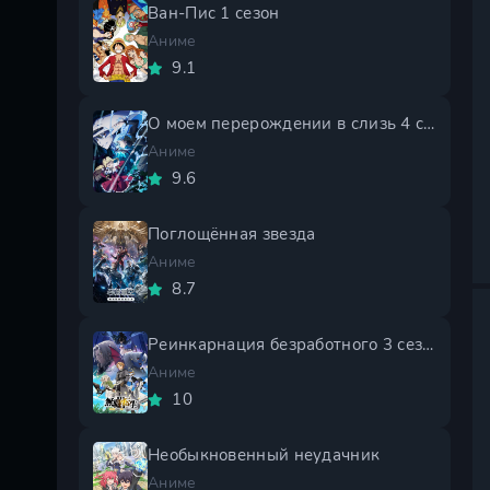
Ван-Пис 1 сезон
Аниме
9.1
О моем перерождении в слизь 4 сезон
Аниме
9.6
Поглощённая звезда
Аниме
8.7
Реинкарнация безработного 3 сезон
Аниме
10
Необыкновенный неудачник
Аниме