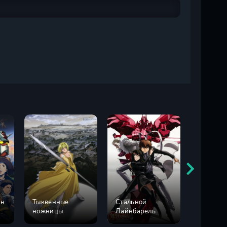
ин
Тыквенные
Стальной
Мифиче
ножницы
Лайнбарель
дух: Хро
а
сезон