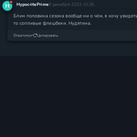
HypocritePrime
8 декабря 2023 15:26
H
Блин половина сезона вообще ни о чём, я хочу увидеть
то сопливые флешбеки. Нудятина.
Ответить
Цитировать