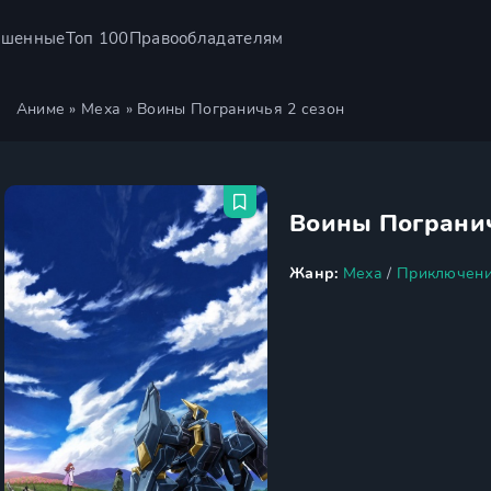
ршенные
Топ 100
Правообладателям
Аниме
»
Меха
» Воины Пограничья 2 сезон
Воины Погранич
Жанр:
Меха
/
Приключен