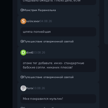
следовало ожидать. Плохо дело, если
Монстрик Карамелька
S
solncevor
04.08.26
шляпа полнейшая
Путешествие отверженной святой
D
dim6
03.08.26
отоме тег добавьте. имхо- стандартные
бабские сопли. никаких плюсов!
Путешествие отверженной святой
Котэ
03.08.26
Мне понравился мультик!