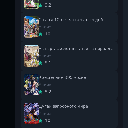
9.2
Спустя 10 лет я стал легендой
Аниме
10
Рыцарь-скелет вступает в параллельный мир 2 сезон
Аниме
9.1
Крестьянин 999 уровня
Аниме
9.2
Цугаи загробного мира
Аниме
10