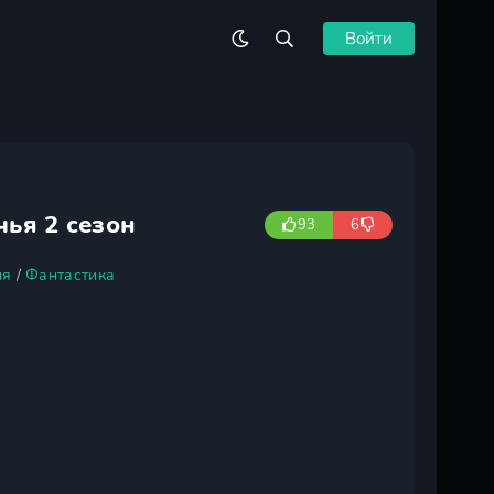
Войти
ья 2 сезон
93
6
ия
/
Фантастика