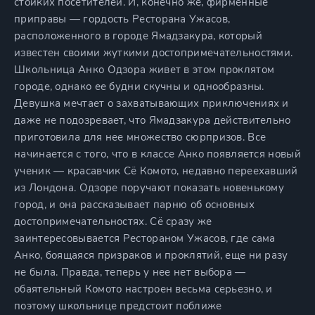
стойких посетителей. И, конечно же, фирменные
приправы — гордость Ресторана Ужасов,
расположенного в городе Ямадзакура, который
известен своими жуткими достопримечательностями.
Школьница Анко Одзора живет в этом проклятом
городе, однако ее будни скучны и однообразны.
Девушка мечтает о захватывающих приключениях и
даже не подозревает, что Ямадзакура действительно
приготовила для нее множество сюрпризов. Все
начинается с того, что в классе Анко появляется новый
ученик — красавчик Сё Комото, недавно переехавший
из Лондона. Одзоре поручают показать новенькому
город, и она рассказывает парню об основных
достопримечательностях. Сё сразу же
заинтересовывается Рестораном Ужасов, где сама
Анко, боящаяся призраков и проклятий, еще ни разу
не была. Правда, теперь у нее нет выбора —
обаятельный Комото настроен весьма серьезно, и
поэтому школьнице предстоит поближе