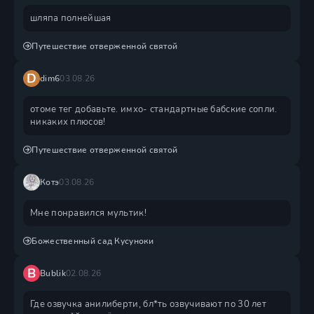
шляпа полнейшая
Путешествие отверженной святой
D
dim6
03.08.26
отоме тег добавьте. имхо- стандартные бабские сопли.
никаких плюсов!
Путешествие отверженной святой
Котэ
03.08.26
Мне понравился мультик!
Божественный сад Кусуноки
B
Bublik
02.08.26
Где озвучка анилиберти, бл*ть озвучивают по 30 лет