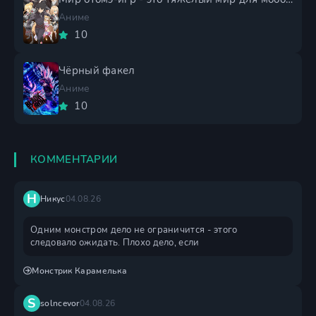
Аниме
10
Чёрный факел
Аниме
10
КОММЕНТАРИИ
Н
Никус
04.08.26
Одним монстром дело не ограничится - этого
следовало ожидать. Плохо дело, если
Монстрик Карамелька
S
solncevor
04.08.26