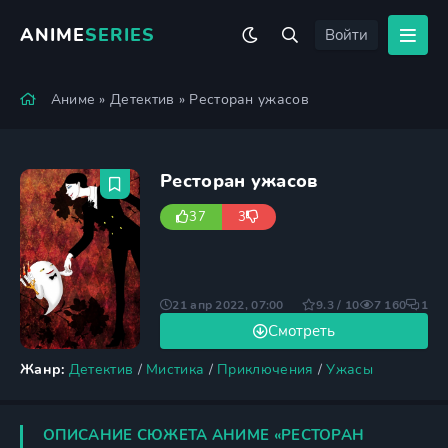
ANIME
SERIES
Войти
Аниме
»
Детектив
» Ресторан ужасов
Ресторан ужасов
37
3
21 апр 2022, 07:00
9.3 / 10
7 160
1
Смотреть
Жанр:
Детектив
/
Мистика
/
Приключения
/
Ужасы
ОПИСАНИЕ СЮЖЕТА АНИМЕ «РЕСТОРАН