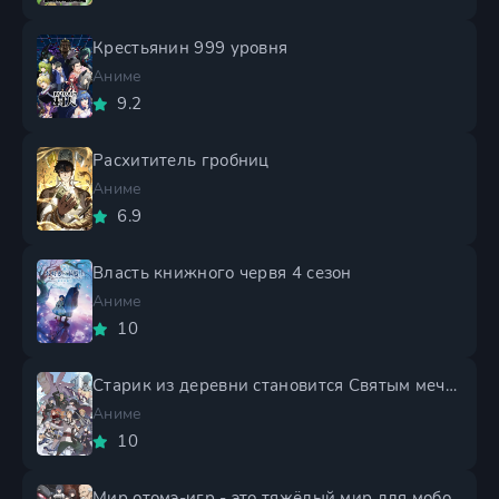
Крестьянин 999 уровня
Аниме
9.2
Расхититель гробниц
Аниме
6.9
Власть книжного червя 4 сезон
Аниме
10
Старик из деревни становится Святым мечом 2 сезон
Аниме
10
Мир отомэ-игр - это тяжёлый мир для мобов 2 сезон