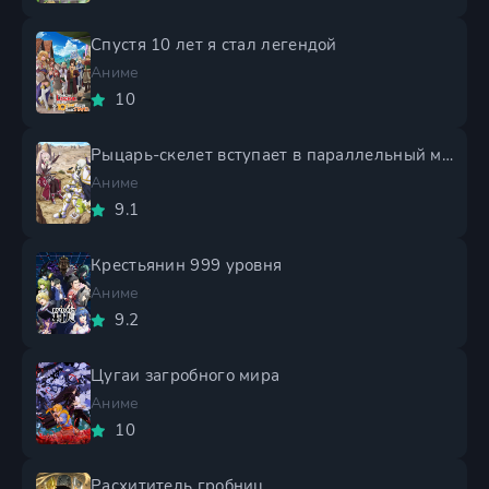
Спустя 10 лет я стал легендой
Аниме
10
Рыцарь-скелет вступает в параллельный мир 2 сезон
Аниме
9.1
Крестьянин 999 уровня
Аниме
9.2
Цугаи загробного мира
Аниме
10
Расхититель гробниц