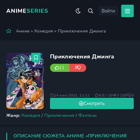
ANIME
SERIES
Войти
Аниме
»
Комедия
» Приключения Джинга
Приключения Джинга
21
3
24 июн 2022, 11:12
8.8 / 10
3 150
0
Смотреть
Жанр:
Комедия
/
Приключения
/
Фэнтези
ОПИСАНИЕ СЮЖЕТА АНИМЕ «ПРИКЛЮЧЕНИЯ