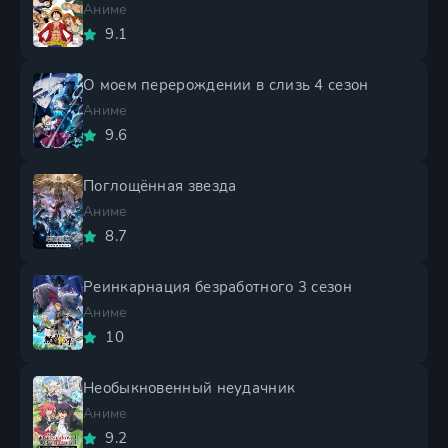
Аниме
9.1
О моем перерождении в слизь 4 сезон
Аниме
9.6
Поглощённая звезда
Аниме
8.7
Реинкарнация безработного 3 сезон
Аниме
10
Необыкновенный неудачник
Аниме
9.2