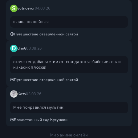
S
solncevor
04.08.26
шляпа полнейшая
Путешествие отверженной святой
D
dim6
03.08.26
отоме тег добавьте. имхо- стандартные бабские сопли.
никаких плюсов!
Путешествие отверженной святой
Котэ
03.08.26
Мне понравился мультик!
Божественный сад Кусуноки
Мир аниме онлайн