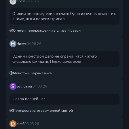
Котэ
08.08.26
О моем перерождении в слизь Одно из очень немногих
аниме, что я пересматривал
О моем перерождении в слизь 4 сезон
Н
Никус
04.08.26
Одним монстром дело не ограничится - этого
следовало ожидать. Плохо дело, если
Монстрик Карамелька
S
solncevor
04.08.26
шляпа полнейшая
Путешествие отверженной святой
D
dim6
03.08.26