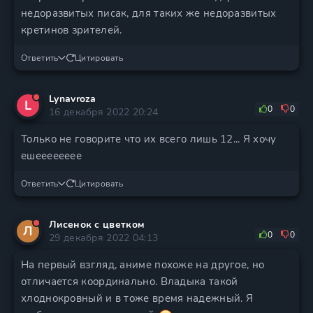
недоразвитых писак, для таких же недоразвитых
кретинов зрителей.
Ответить
Цитировать
Lynavroza
L
0
0
16 декабря 2022 20:24
Только не говорите что их всего лишь 12... Я хочу
ешееееееее
Ответить
Цитировать
Лисенок с цветком
Л
0
0
29 декабря 2022 04:13
На первый взгляд, аниме похоже на другое, но
отличается координально. Владыка такой
хлоднокровный и в тоже время надежный. Я