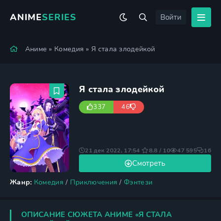
ANIME
SERIES
Войти
Аниме
»
Комедия
» Я стала злодейкой
Я стала злодейкой
337
46
21 дек 2022, 17:54
8.8 / 10
47 595
16
Смотреть
Жанр:
Комедия
/
Приключения
/
Фэнтези
ОПИСАНИЕ СЮЖЕТА АНИМЕ «Я СТАЛА