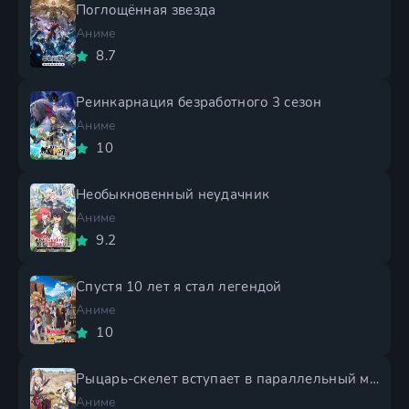
Поглощённая звезда
Аниме
8.7
Реинкарнация безработного 3 сезон
Аниме
10
Необыкновенный неудачник
Аниме
9.2
Спустя 10 лет я стал легендой
Аниме
10
Рыцарь-скелет вступает в параллельный мир 2 сезон
Аниме