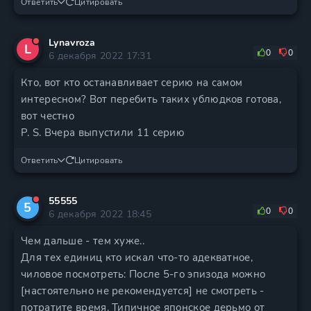
Ответить
Цитировать
Lynavroza
L
0
0
6 декабря 2022 17:31
Кто, вот кто останавливает серию на самом
интересном? Вот перебить таких ублюдков готова,
вот честно
P. S. Вчера выпустили 11 серию
Ответить
Цитировать
55555
5
0
0
6 декабря 2022 18:45
Чем дальше - тем хуже..
Для тех единиц кто искал что-то адекватное,
чиловое посмотреть: После 5-го эпизода можно
[настоятельно не рекомендуется] не смотреть -
потратите время. Типичное японское дерьмо от