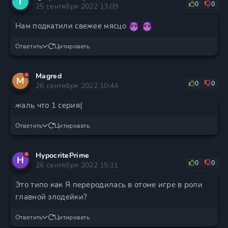
I
0
0
25 сентября 2022 13:09
Нам подкатили свежее мясцо
Ответить
Цитировать
Magred
M
0
0
26 сентября 2022 10:44
жаль что 1 серия(
Ответить
Цитировать
HypocritePrime
H
0
0
26 сентября 2022 15:11
Это типо как Я переродилась в отоме игре в роли
главной злодейки?
Ответить
Цитировать