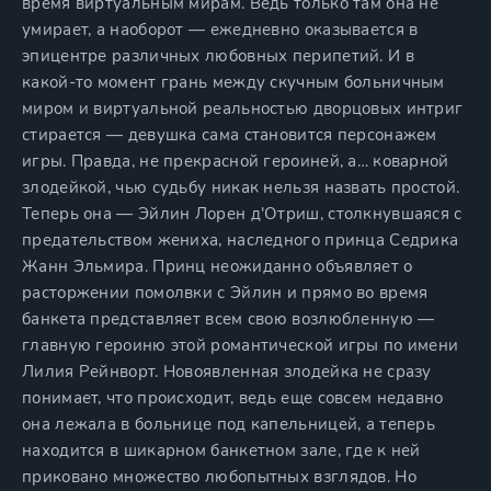
время виртуальным мирам. Ведь только там она не
умирает, а наоборот — ежедневно оказывается в
эпицентре различных любовных перипетий. И в
какой-то момент грань между скучным больничным
миром и виртуальной реальностью дворцовых интриг
стирается — девушка сама становится персонажем
игры. Правда, не прекрасной героиней, а… коварной
злодейкой, чью судьбу никак нельзя назвать простой.
Теперь она — Эйлин Лорен д'Отриш, столкнувшаяся с
предательством жениха, наследного принца Седрика
Жанн Эльмира. Принц неожиданно объявляет о
расторжении помолвки с Эйлин и прямо во время
банкета представляет всем свою возлюбленную —
главную героиню этой романтической игры по имени
Лилия Рейнворт. Новоявленная злодейка не сразу
понимает, что происходит, ведь еще совсем недавно
она лежала в больнице под капельницей, а теперь
находится в шикарном банкетном зале, где к ней
приковано множество любопытных взглядов. Но