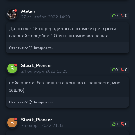
Aleteri
0
0
27 сентября 2022 14:29
Да это же-"Я переродилась в отоме игре в роли
главной злодейки." Опять штамповка пошла.
Ответить
Цитировать
Stasik_Pioneer
S
0
0
24 октября 2022 13:25
нойс аниме, без лишнего кринжа и пошлости, мне
зашло)
Ответить
Цитировать
Stasik_Pioneer
S
0
0
7 ноября 2022 21:33