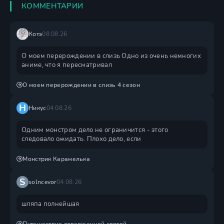
КОММЕНТАРИИ
Котэ
08.08.26
О моем перерождении в слизь Одно из очень немногих
аниме, что я пересматривал
О моем перерождении в слизь 4 сезон
Н
Никус
04.08.26
Одним монстром дело не ограничится - этого
следовало ожидать. Плохо дело, если
Монстрик Карамелька
S
solncevor
04.08.26
шляпа полнейшая