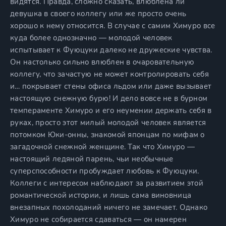
видятся. Правда, сложно сказать, влюблена ли
девушка в своего коллегу или же просто очень
хорошо к нему относится. В случае с самим Химуро все
куда более однозначно — молодой человек
испытывает к Фуюцуки далеко не дружеские чувства.
Он настолько сильно влюблен в очаровательную
коллегу, что зачастую не может контролировать себя
и… покрывает стены офиса льдом или даже вызывает
настоящую снежную бурю! И дело вовсе не в бурном
темпераменте Химуро и его неумении держать себя в
руках, просто этот милый молодой человек является
потомком Юки-онны, знакомой японцам по мифам о
загадочной снежной женщине. Так что Химуро —
настоящий ледяной парень, чьи необычные
суперспособности пробуждает любовь к Фуюцуки.
Коллеги с интересом наблюдают за развитием этой
романтической истории, и лишь сама виновница
внезапных похолоданий ничего не замечает. Однако
Химуро не собирается сдаваться — он намерен