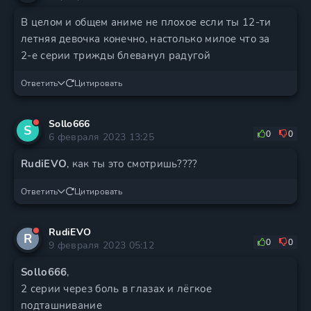
В целом и общем аниме не плохое если ты 12-ти
летняя девочка конечно, настолько милое что за
2-е серии трижды блеванул радугой
Ответить
Цитировать
Sollo666
S
0
0
6 февраля 2023 13:25
RudiEVO
, как ты это смотришь????
Ответить
Цитировать
RudiEVO
R
0
0
9 февраля 2023 05:12
Sollo666
,
2 серии через боль в глазах и лёгкое
подташнивание