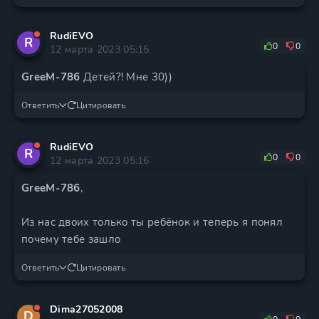
RudiEVO
R
0
0
12 марта 2023 05:15
GreeM-786
Детей?! Мне 30))
Ответить
Цитировать
RudiEVO
R
0
0
12 марта 2023 05:16
GreeM-786
,
Из нас двоих только ты ребёнок и теперь я понял
почему тебе зашло
Ответить
Цитировать
Dima27052008
D