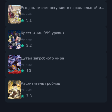
Рыцарь-скелет вступает в параллельный мир 2 сезон
Аниме
9.1
Крестьянин 999 уровня
Аниме
9.2
Цугаи загробного мира
Аниме
10
Расхититель гробниц
Аниме
7.3