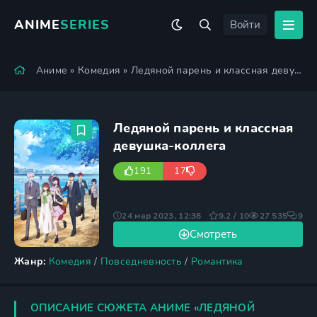
ANIME
SERIES
Войти
Аниме
»
Комедия
» Ледяной парень и классная девушка-коллега
Ледяной парень и классная
девушка-коллега
191
17
24 мар 2023, 12:38
9.2 / 10
27 535
9
Смотреть
Жанр:
Комедия
/
Повседневность
/
Романтика
ОПИСАНИЕ СЮЖЕТА АНИМЕ «ЛЕДЯНОЙ