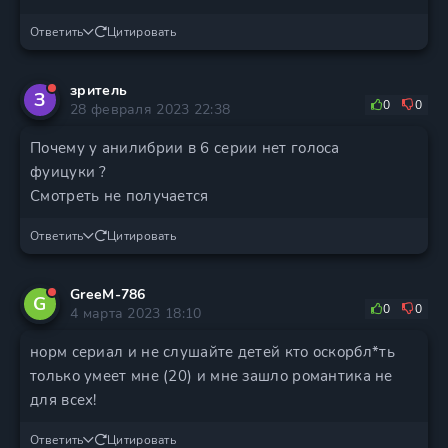
Ответить
Цитировать
зритель
З
0
0
28 февраля 2023 22:38
Почему у анилибрии в 6 серии нет голоса
фуицуки ?
Смотреть не получается
Ответить
Цитировать
GreeM-786
G
0
0
4 марта 2023 18:10
норм сериал и не слушайте детей кто оскор
бл*ть
только умеет мне (20) и мне зашло романтика не
для всех!
Ответить
Цитировать