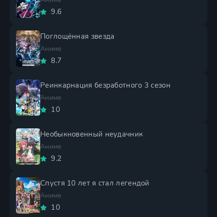
9.6
Поглощённая звезда
Аниме
8.7
Реинкарнация безработного 3 сезон
Аниме
10
Необыкновенный неудачник
Аниме
9.2
Спустя 10 лет я стал легендой
Аниме
10