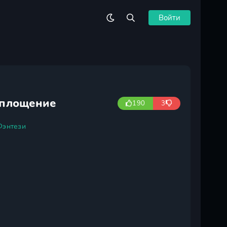
Войти
оплощение
190
3
Фэнтези