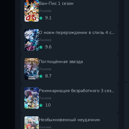
Ван-Пис 1 сезон
Аниме
9.1
О моем перерождении в слизь 4 сезон
Аниме
9.6
Поглощённая звезда
Аниме
8.7
Реинкарнация безработного 3 сезон
Аниме
10
Необыкновенный неудачник
Аниме