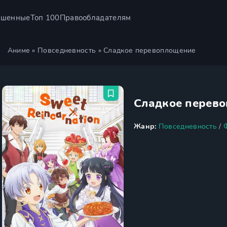
ршенные
Топ 100
Правообладателям
Аниме
»
Повседневность
» Сладкое перевоплощение
Сладкое перев
Жанр:
Повседневность
/