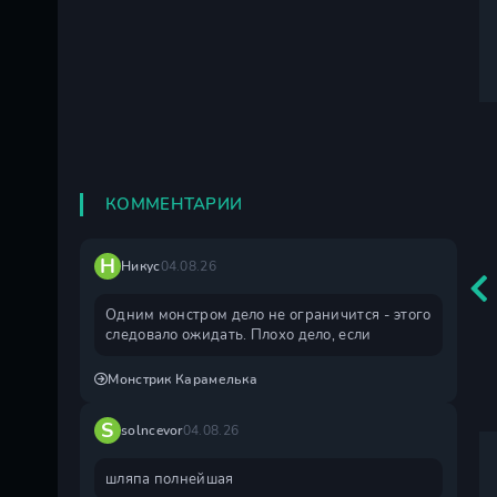
КОММЕНТАРИИ
Н
Никус
04.08.26
Одним монстром дело не ограничится - этого
следовало ожидать. Плохо дело, если
Монстрик Карамелька
S
solncevor
04.08.26
шляпа полнейшая