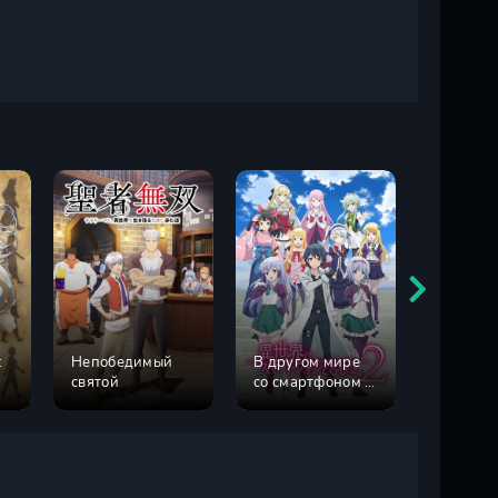
:
Непобедимый
В другом мире
Магичес
святой
со смартфоном 2
ремесле
сезон
Далия н
унывает