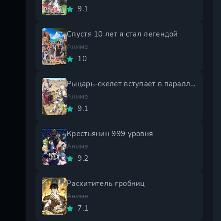
9.1
Спустя 10 лет я стал легендой
Аниме
10
Рыцарь-скелет вступает в параллельный мир 2 сезон
Аниме
9.1
Крестьянин 999 уровня
Аниме
9.2
Расхититель гробниц
Аниме
7.1