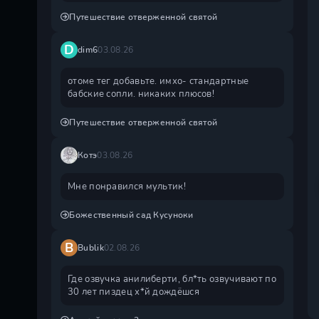
Путешествие отверженной святой
D
dim6
03.08.26
отоме тег добавьте. имхо- стандартные
бабские сопли. никаких плюсов!
Путешествие отверженной святой
Котэ
03.08.26
Мне понравился мультик!
Божественный сад Кусуноки
B
Bublik
02.08.26
Где озвучка анилиберти, бл*ть озвучивают по
30 лет пиздец х*й дождëшся