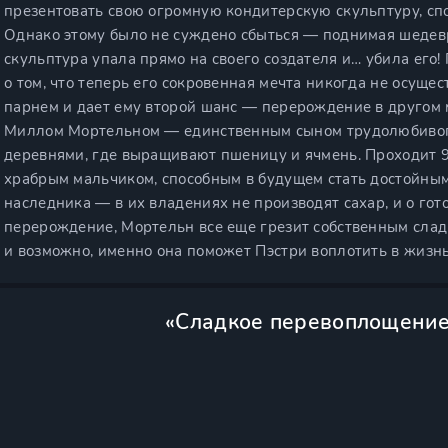
презентовать свою огромную кондитерскую скульптуру, сп
Однако этому было не суждено сбыться — поднимая шедевр
скульптура упала прямо на своего создателя и… убила его
о том, что теперь его сокровенная мечта никогда не осуще
парнем и дает ему второй шанс — перерождение в другом м
Миллом Мортельном — единственным сыном трудолюбивог
деревнями, где выращивают пшеницу и ячмень. Проходит 9
храбрым мальчиком, способным в будущем стать достойным
наследника — в их владениях не производят сахар, и о гот
перерождение, Мортельн все еще грезит собственным сладки
и возможно, именно она поможет Пэстри воплотить в жизнь
«Сладкое перевоплощение