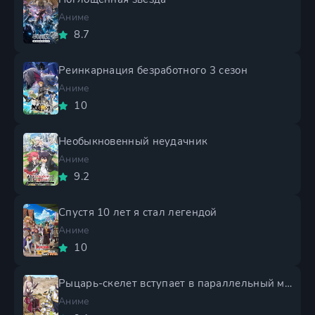
Аниме
8.7
Реинкарнация безработного 3 сезон
Аниме
10
Необыкновенный неудачник
Аниме
9.2
Спустя 10 лет я стал легендой
Аниме
10
Рыцарь-скелет вступает в параллельный мир 2 сезон
Аниме