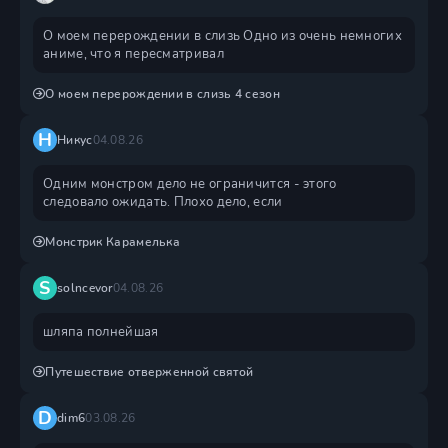
О моем перерождении в слизь Одно из очень немногих
аниме, что я пересматривал
О моем перерождении в слизь 4 сезон
Н
Никус
04.08.26
Одним монстром дело не ограничится - этого
следовало ожидать. Плохо дело, если
Монстрик Карамелька
S
solncevor
04.08.26
шляпа полнейшая
Путешествие отверженной святой
D
dim6
03.08.26