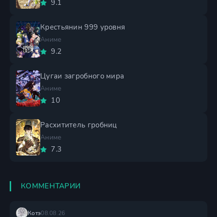
9.1
Крестьянин 999 уровня
Аниме
9.2
Цугаи загробного мира
Аниме
10
Расхититель гробниц
Аниме
7.3
КОММЕНТАРИИ
Котэ
08.08.26