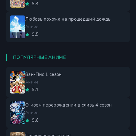
9.4
Любовь похожа на прошедший дождь
Аниме
9.5
ПОПУЛЯРНЫЕ АНИМЕ
Ван-Пис 1 сезон
Аниме
9.1
О моем перерождении в слизь 4 сезон
Аниме
9.6
Поглощённая звезда