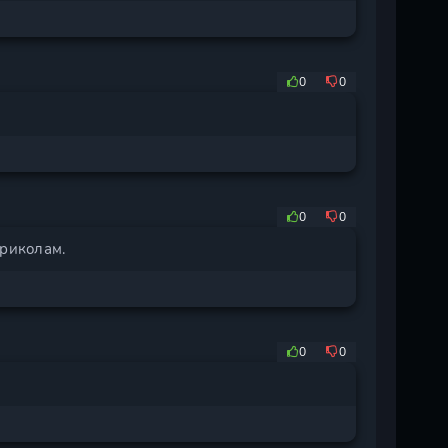
0
0
0
0
приколам.
0
0