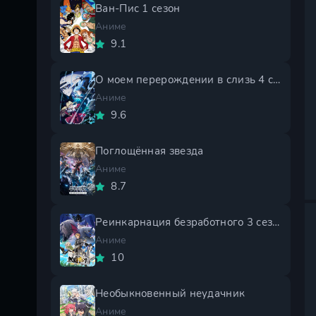
Ван-Пис 1 сезон
Аниме
9.1
О моем перерождении в слизь 4 сезон
Аниме
9.6
Поглощённая звезда
Аниме
8.7
Реинкарнация безработного 3 сезон
Аниме
10
Необыкновенный неудачник
Аниме