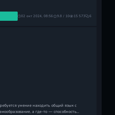
02 окт 2024, 08:56
9.8 / 10
15 573
6
ребуется умение находить общий язык с
амообразование, а где-то — способность…