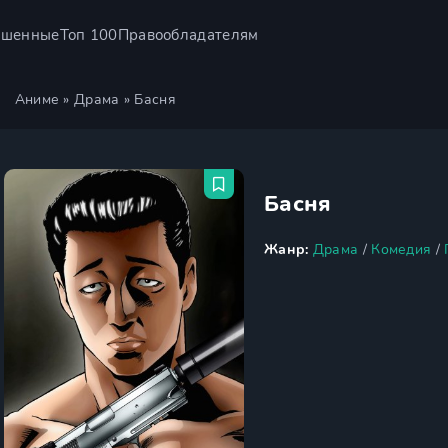
ршенные
Топ 100
Правообладателям
Аниме
»
Драма
» Басня
Басня
Жанр:
Драма
/
Комедия
/