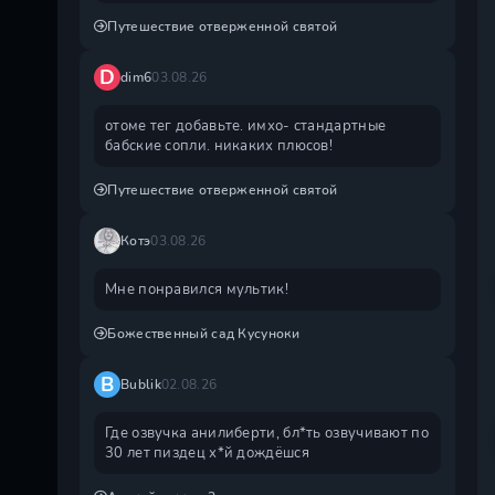
Путешествие отверженной святой
D
dim6
03.08.26
отоме тег добавьте. имхо- стандартные
бабские сопли. никаких плюсов!
Путешествие отверженной святой
Котэ
03.08.26
Мне понравился мультик!
Божественный сад Кусуноки
B
Bublik
02.08.26
Где озвучка анилиберти, бл*ть озвучивают по
30 лет пиздец х*й дождëшся