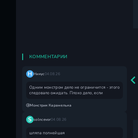
КОММЕНТАРИИ
Н
Никус
04.08.26
Одним монстром дело не ограничится - этого
следовало ожидать. Плохо дело, если
Монстрик Карамелька
S
solncevor
04.08.26
шляпа полнейшая