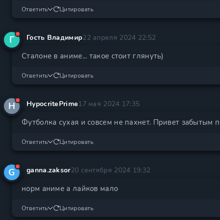
Ответить
Цитировать
Гость Владимир
22 апреля 2024 22:52
Г
Сталоне в аниме... такое стоит глянуть)
Ответить
Цитировать
HypocritePrime
17 мая 2024 17:35
H
Футболка сухая и совсем не пахнет. Привет забытым 
Ответить
Цитировать
ganna.zaksor
20 сентября 2024 19:32
G
норм аниме а лайков мало
Ответить
Цитировать