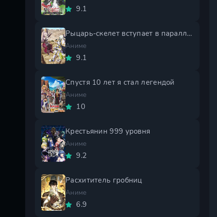
9.1
Рыцарь-скелет вступает в параллельный мир 2 сезон
Аниме
9.1
Спустя 10 лет я стал легендой
Аниме
10
Крестьянин 999 уровня
Аниме
9.2
Расхититель гробниц
Аниме
6.9