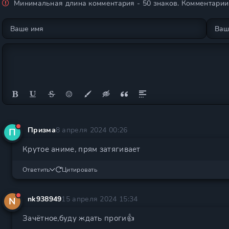
Минимальная длина комментария - 50 знаков. Комментари
Призма
8 апреля 2024 00:26
П
Крутое аниме, прям затягивает
Ответить
Цитировать
nk938949
15 апреля 2024 15:34
N
Зачётное,буду ждать проги👍