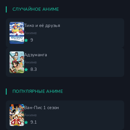
СЛУЧАЙНОЕ АНИМЕ
Тико и её друзья
Аниме
9
Адзуманга
Аниме
8.3
ПОПУЛЯРНЫЕ АНИМЕ
Ван-Пис 1 сезон
Аниме
9.1