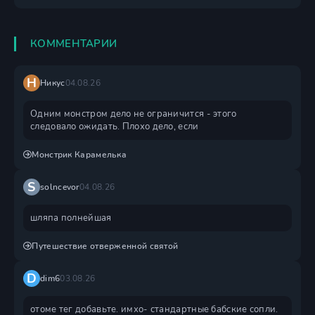
КОММЕНТАРИИ
Н
Никус
04.08.26
Одним монстром дело не ограничится - этого
следовало ожидать. Плохо дело, если
Монстрик Карамелька
S
solncevor
04.08.26
шляпа полнейшая
Путешествие отверженной святой
D
dim6
03.08.26
отоме тег добавьте. имхо- стандартные бабские сопли.