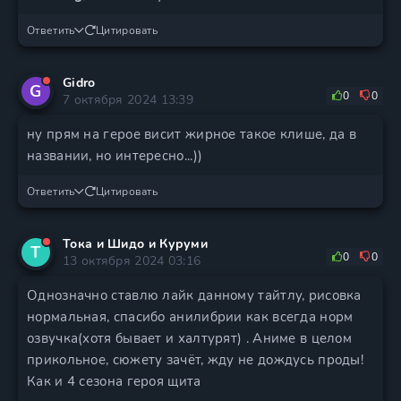
Ответить
Цитировать
Gidro
G
0
0
7 октября 2024 13:39
ну прям на герое висит жирное такое клише, да в
названии, но интересно...))
Ответить
Цитировать
Тока и Шидо и Куруми
Т
0
0
13 октября 2024 03:16
Однозначно ставлю лайк данному тайтлу, рисовка
нормальная, спасибо анилибрии как всегда норм
озвучка(хотя бывает и халтурят) . Аниме в целом
прикольное, сюжету зачёт, жду не дождусь проды!
Как и 4 сезона героя щита