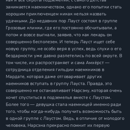
как и все сироты подземелий, с самого детства
занимается наемничеством, однако его попытки стать
хорошим приключенцем никак нельзя назвать
удачными. До недавних пор Лауст состоял в группе
Грозовые клинки, где его постоянно обсчитывали, а
потом и вовсе выгнали, заявив, что как лекарь он
совершенно бесполезен. И теперь Лауст ищет себе
новую группу, не особо веря в успех, ведь слухи о его
бездарности уже давно разлетелись по всей округе. В
том числе, их распространяет и сама Амхёрст —
сотрудница отделения гильдии наемкников в
Мардате, которая даже отговаривает других
наемников вступать в группу Лауста. Правда, это
совершенно не останавливает Нарсэну, которая очень
хочет спуститься в подземелья вместе с Лаустом.
Более того — девушка стала наемницей именно ради
того, чтобы когда-нибудь получить возможность быть
в одной группе с Лаустом. Ведь, в отличие от молодого
человека, Нарсэна прекрасно помнит их первую