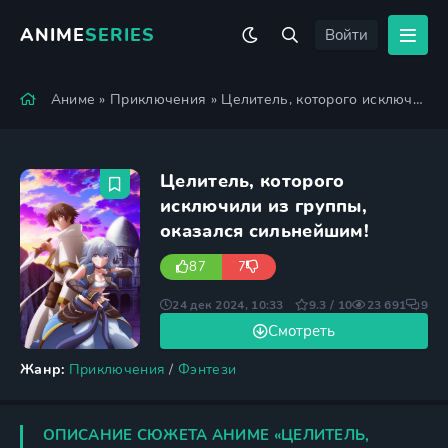
ANIME
SERIES
Войти
Аниме
»
Приключения
» Целитель, которого исключили из группы, оказался сильнейшим!
Целитель, которого
исключили из группы,
оказался сильнейшим!
87
7
24 дек 2024, 10:33
9.3 / 10
23 691
9
Смотреть
Жанр:
Приключения
/
Фэнтези
ОПИСАНИЕ СЮЖЕТА АНИМЕ «ЦЕЛИТЕЛЬ,