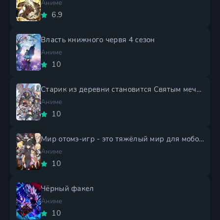
Аниме
6.9
Власть книжного червя 4 сезон
Аниме
10
Старик из деревни становится Святым мечом 2 сезон
Аниме
10
Мир отомэ-игр - это тяжёлый мир для мобов 2 сезон
Аниме
10
Чёрный факел
Аниме
10