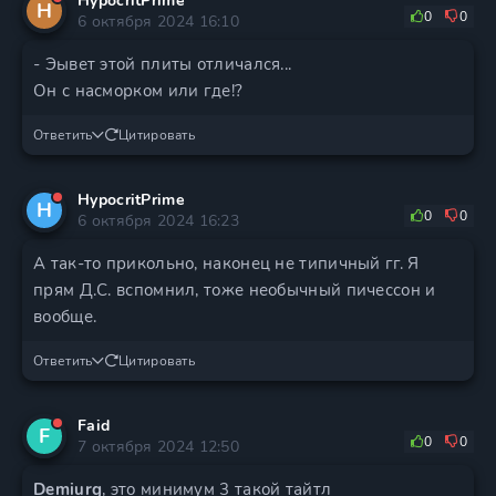
HypocritPrime
H
0
0
6 октября 2024 16:10
- Эывет этой плиты отличался...
Он с насморком или где!?
Ответить
Цитировать
HypocritPrime
H
0
0
6 октября 2024 16:23
А так-то прикольно, наконец не типичный гг. Я
прям Д.С. вспомнил, тоже необычный пичессон и
вообще.
Ответить
Цитировать
Faid
F
0
0
7 октября 2024 12:50
Demiurg
, это минимум 3 такой тайтл