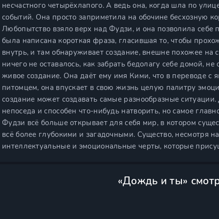
несчастного четырёхлапого. А ведь она, когда шла по улиц
событий. Она просто заприметила на обочине бесхозную ко
Любопытство взяло верх над Фудзи, и она позволила себе п
была написана короткая фраза, гласившая то, чтобы прох
внутрь, и там обнаруживает создание, внешне похожее на с
ничего не оставалось, как забрать бедолагу себе домой, не
живое создание. Она даёт ему имя Кими, что в переводе с 
питомцем, она впускает в свою жизнь целую палитру эмоци
создание может создавать самые разнообразные ситуации.
непоседа и способен что-нибудь натворить, но самое главн
Фудзи всё больше открывает для себя мир, в котором суще
всё более глубокими и загадочными. Существо, несмотря н
интеллектуальные и эмоциональные черты, которые прису
«Дождь и ты» смот