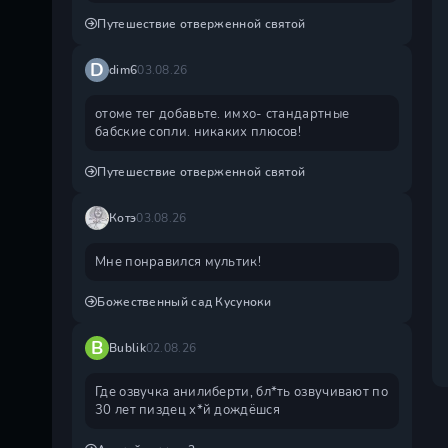
Путешествие отверженной святой
D
dim6
03.08.26
отоме тег добавьте. имхо- стандартные
бабские сопли. никаких плюсов!
Путешествие отверженной святой
Котэ
03.08.26
Мне понравился мультик!
Божественный сад Кусуноки
B
Bublik
02.08.26
Где озвучка анилиберти, бл*ть озвучивают по
30 лет пиздец х*й дождëшся