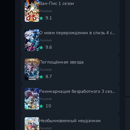
Ван-Пис 1 сезон
Аниме
9.1
О моем перерождении в слизь 4 сезон
Аниме
9.6
Поглощённая звезда
Аниме
8.7
Реинкарнация безработного 3 сезон
Аниме
10
Необыкновенный неудачник
Аниме