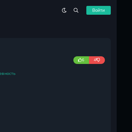
Войти
6
4
евность