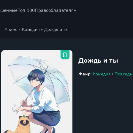
ршенные
Топ 100
Правообладателям
Аниме
»
Комедия
» Дождь и ты
Дождь и ты
Жанр:
Комедия
/
Повседн