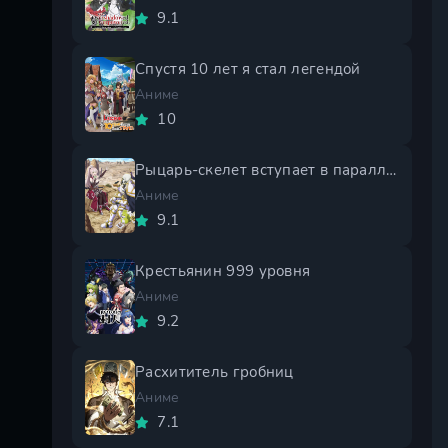
9.1
Спустя 10 лет я стал легендой
Аниме
10
Рыцарь-скелет вступает в параллельный мир 2 сезон
Аниме
9.1
Крестьянин 999 уровня
Аниме
9.2
Расхититель гробниц
Аниме
7.1