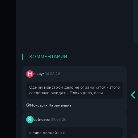
КОММЕНТАРИИ
Н
Никус
04.08.26
Одним монстром дело не ограничится - этого
следовало ожидать. Плохо дело, если
Монстрик Карамелька
S
solncevor
04.08.26
шляпа полнейшая