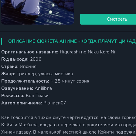
Смотреть
ОПИСАНИЕ СЮЖЕТА АНИМЕ «КОГДА ПЛАЧУТ ЦИКАД
Оригинальное название:
Higurashi no Naku Koro Ni
Год выхода:
2006
Страна:
Япония
Жанр:
Триллер, ужасы, мистика
Продолжительность:
~ 25 минут серия
Озвучивание:
Anilibria
Режиссер:
Кон Тиаки
Автор оригинала:
Рюкиси07
Как говорится в тихом омуте черти водятся, на своем горь
Кэйити Маэбара, когда он переехал с родителями из горо
Хинамидзаву. В маленькой местной школе Кэйити подружи