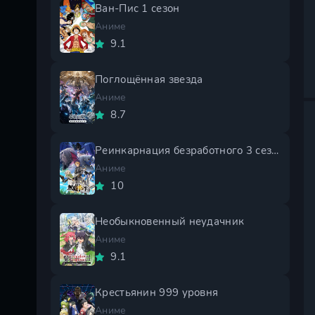
Ван-Пис 1 сезон
Аниме
9.1
Поглощённая звезда
Аниме
8.7
Реинкарнация безработного 3 сезон
Аниме
10
Необыкновенный неудачник
Аниме
9.1
Крестьянин 999 уровня
Аниме