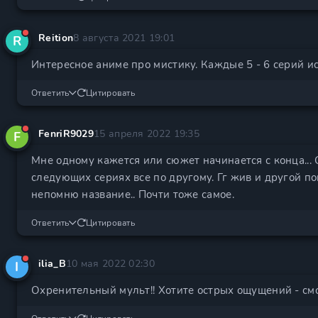
Reition
8 августа 2021 19:01
R
Интересное аниме про мистику. Каждые 5 - 6 серий и
Ответить
Цитировать
FenriR9029
15 апреля 2022 19:35
F
Мне одному кажется или сюжет начинается с конца... 
следующих сериях все по другому. Гг жив и другой п
непомню название.. Почти тоже самое.
Ответить
Цитировать
ilia_B
10 мая 2022 02:30
I
Охренительный мульт!! Хотите острых ощущений - см