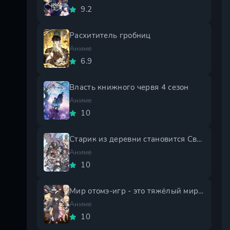
9.2
Расхититель гробниц
Аниме
6.9
Власть книжного червя 4 сезон
Аниме
10
Старик из деревни становится Святым мечом 2 сезон
Аниме
10
Мир отомэ-игр - это тяжёлый мир для мобов 2 сезон
Аниме
10