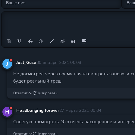
Just_Guse
30 января 2021 00:08
J
Не досмотрел через время начал смотреть заново, и сн
будет реальный треш
Ответить
Цитировать
Headbanging forever
27 марта 2021 00:04
H
Советую посмотреть. Это очень насыщенное и интерес
Ответить
Цитировать