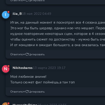
Ответить
Цитировать
ilia_B
18 мая 2022 04:49
I
Итак, на данный момент я посмотрел все 4 сезона дан
Это мог бы быть шедевр, однако кое-что мешает. Пер
нудное повторение некоторых сцен, которое в 4 сезон
чтобы оценить сюжет по достоинству - нужно быть оч
И от концовки я ожидал большего, а она оказалась так
Ответить
Цитировать
Nikitosbaros
13 марта 2023 19:17
N
Моё любимое аниме!
Только сюжет фиг поймёшь,а так топ
Ответить
Цитировать