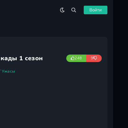
Войти
икады 1 сезон
248
9
/
Ужасы