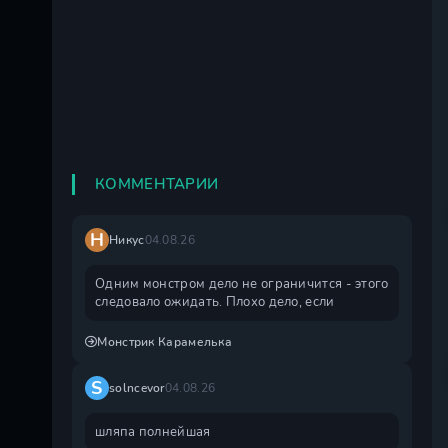
КОММЕНТАРИИ
Н
Никус
04.08.26
Одним монстром дело не ограничится - этого
следовало ожидать. Плохо дело, если
Монстрик Карамелька
S
solncevor
04.08.26
шляпа полнейшая