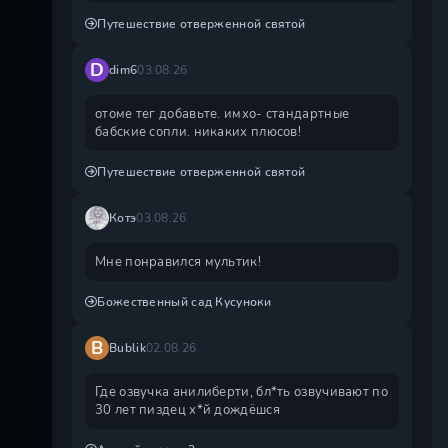
Путешествие отверженной святой
D
dim6
03.08.26
отоме тег добавьте. имхо- стандартные
бабские сопли. никаких плюсов!
Путешествие отверженной святой
Котэ
03.08.26
Мне понравился мультик!
Божественный сад Кусуноки
B
Bublik
02.08.26
Где озвучка анилиберти, бл*ть озвучивают по
30 лет пиздец х*й дождëшся