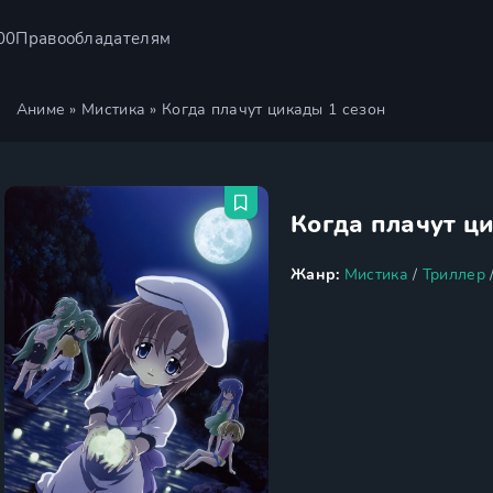
00
Правообладателям
Аниме
»
Мистика
» Когда плачут цикады 1 сезон
Когда плачут ц
Жанр:
Мистика
/
Триллер