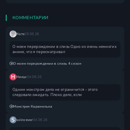
КОММЕНТАРИИ
Котэ
08.08.26
О моем перерождении в слизь Одно из очень немногих
аниме, что я пересматривал
О моем перерождении в слизь 4 сезон
Н
Никус
04.08.26
Одним монстром дело не ограничится - этого
следовало ожидать. Плохо дело, если
Монстрик Карамелька
S
solncevor
04.08.26