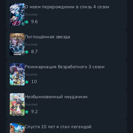
О моем перерождении в слизь 4 сезон
Аниме
9.6
Поглощённая звезда
Аниме
8.7
Реинкарнация безработного 3 сезон
Аниме
10
Необыкновенный неудачник
Аниме
9.2
Спустя 10 лет я стал легендой