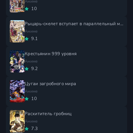
Аниме
10
Рыцарь-скелет вступает в параллельный мир 2 сезон
Аниме
9.1
Крестьянин 999 уровня
Аниме
9.2
Цугаи загробного мира
Аниме
10
Расхититель гробниц
Аниме
7.3