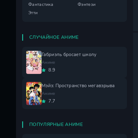
Фантастика
Фэнтези
Этти
СЛУЧАЙНОЕ АНИМЕ
Габриэль бросает школу
Аниме
8.9
Мэйз: Пространство мегавзрыва
Аниме
7.7
ПОПУЛЯРНЫЕ АНИМЕ