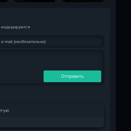
и модерируются
Отправить
етую