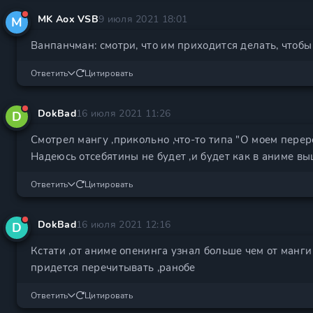
MK Aox VSB
9 июля 2021 18:01
M
Ванпанчман: смотри, что им приходится делать, чтоб
Ответить
Цитировать
DokBad
16 июля 2021 11:26
D
Смотрел мангу ,прикольно ,что-то типа "О моем переро
Надеюсь отсебятины не будет ,и будет как в аниме выш
Ответить
Цитировать
DokBad
16 июля 2021 12:16
D
Кстати ,от аниме опенинга узнал больше чем от манги 
придется перечитывать ,ранобе
Ответить
Цитировать