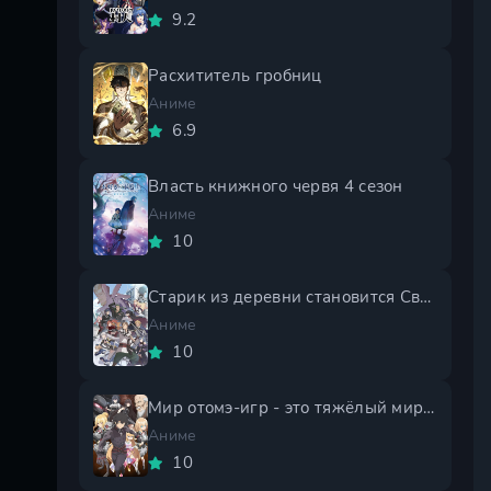
9.2
Расхититель гробниц
Аниме
6.9
Власть книжного червя 4 сезон
Аниме
10
Старик из деревни становится Святым мечом 2 сезон
Аниме
10
Мир отомэ-игр - это тяжёлый мир для мобов 2 сезон
Аниме
10