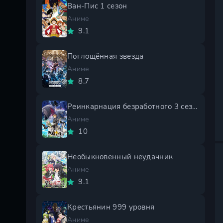
Ван-Пис 1 сезон
Аниме
9.1
Поглощённая звезда
Аниме
8.7
Реинкарнация безработного 3 сезон
Аниме
10
Необыкновенный неудачник
Аниме
9.1
Крестьянин 999 уровня
Аниме