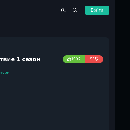
Войти
твие 1 сезон
1907
53
тези