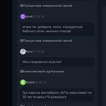
Путешествие отверженной святой
D
dim6
03.08.26
отоме тег добавьте. имхо- стандартные
бабские сопли. никаких плюсов!
Путешествие отверженной святой
Котэ
03.08.26
Мне понравился мультик!
Божественный сад Кусуноки
B
Bublik
02.08.26
Где озвучка анилиберти, бл*ть озвучивают по
30 лет пиздец х*й дождëшся