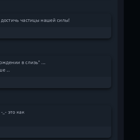
ы достичь частицы нашей силы!
ждении в слизь" ....
е ...
-_- это как