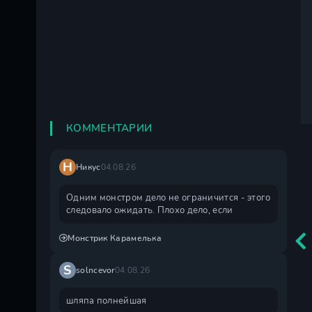
КОММЕНТАРИИ
Н
Никус
04.08.26
Одним монстром дело не ограничится - этого
следовало ожидать. Плохо дело, если
Монстрик Карамелька
S
solncevor
04.08.26
шляпа полнейшая