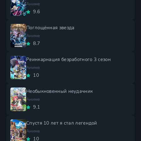
Аниме
9.6
Поглощённая звезда
Аниме
8.7
Реинкарнация безработного 3 сезон
Аниме
10
Необыкновенный неудачник
Аниме
9.1
Спустя 10 лет я стал легендой
Аниме
10