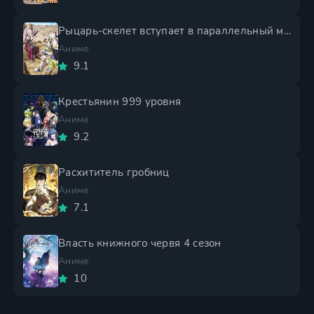
Рыцарь-скелет вступает в параллельный мир 2 сезон
Аниме
9.1
Крестьянин 999 уровня
Аниме
9.2
Расхититель гробниц
Аниме
7.1
Власть книжного червя 4 сезон
Аниме
10