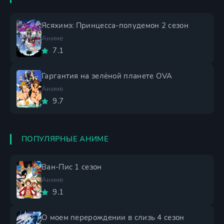
Ясяхимэ: Принцесса-полудемон 2 сезон
Аниме
7.1
Гаргантия на зелёной планете OVA
Аниме
9.7
ПОПУЛЯРНЫЕ АНИМЕ
Ван-Пис 1 сезон
Аниме
9.1
О моем перерождении в слизь 4 сезон