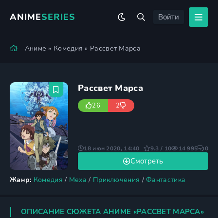
ANIME
SERIES
Войти
Аниме
»
Комедия
» Рассвет Марса
Рассвет Марса
26
2
18 июн 2020, 14:40
9.3 / 10
14 995
0
Смотреть
Жанр:
Комедия
/
Меха
/
Приключения
/
Фантастика
ОПИСАНИЕ СЮЖЕТА АНИМЕ «РАССВЕТ МАРСА»