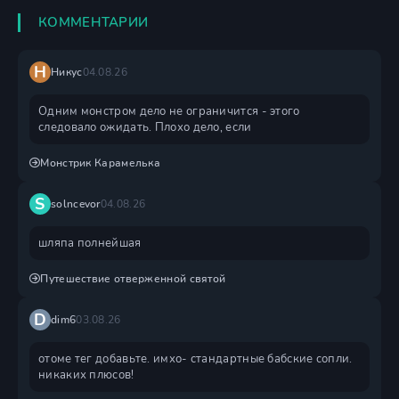
КОММЕНТАРИИ
Н
Никус
04.08.26
Одним монстром дело не ограничится - этого
следовало ожидать. Плохо дело, если
Монстрик Карамелька
S
solncevor
04.08.26
шляпа полнейшая
Путешествие отверженной святой
D
dim6
03.08.26
отоме тег добавьте. имхо- стандартные бабские сопли.
никаких плюсов!