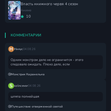
Власть книжного червя 4 сезон
Аниме
10
КОММЕНТАРИИ
Н
Никус
04.08.26
Одним монстром дело не ограничится - этого
следовало ожидать. Плохо дело, если
Монстрик Карамелька
S
solncevor
04.08.26
шляпа полнейшая
Путешествие отверженной святой