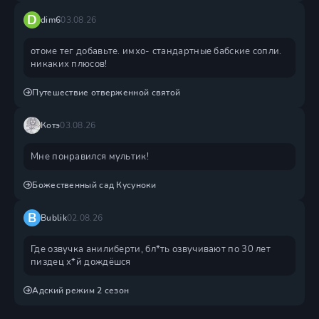
D
dim6
03.08.26
отоме тег добавьте. имхо- стандартные бабские сопли.
никаких плюсов!
Путешествие отверженной святой
Котэ
03.08.26
Мне понравился мультик!
Божественный сад Кусуноки
B
Bublik
02.08.26
Где озвучка анилиберти, бл*ть озвучивают по 30 лет
пиздец х*й дождëшся
Адский режим 2 сезон