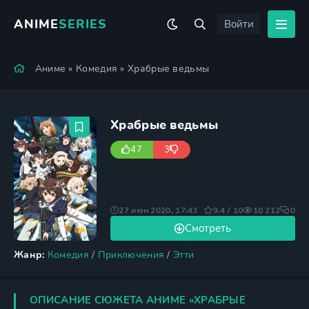
ANIME
SERIES
Войти
Аниме
»
Комедия
» Храбрые ведьмы
Храбрые ведьмы
47
3
27 июн 2020, 17:43
9.4 / 10
10 212
0
Смотреть
Жанр:
Комедия
/
Приключения
/
Этти
ОПИСАНИЕ СЮЖЕТА АНИМЕ «ХРАБРЫЕ