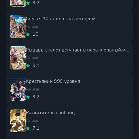
9.2
Спустя 10 лет я стал легендой
Аниме
10
Рыцарь-скелет вступает в параллельный мир 2 сезон
Аниме
9.1
Крестьянин 999 уровня
Аниме
9.2
Расхититель гробниц
Аниме
7.1