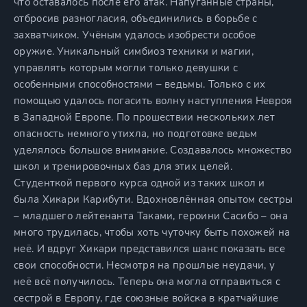
что оставалось после его атак. Напуганные страны,
отбросив разногласия, объединились в борьбе с
захватчиком. Учёным удалось изобрести особое
оружие. Уникальный симбиоз техники и магии,
управлять которым могли только девушки с
особенными способностями – ведьмы. Только с их
помощью удалось погасить волну наступления Невроя
в Западной Европе. По прошествии нескольких лет
опасность немного утихла, но подготовке ведьм
уделялось большое внимание. Создавалось множество
школ и тренировочных баз для этих целей.
Студенткой первого курса одной из таких школ и
была Хикари Карибути. Вдохновлённая опытом сестры
– младшего лейтенанта Таками, героини Сасибо – она
много трудилась, чтобы хоть чуточку быть похожей на
неё. И вдруг Хикари представился шанс показать все
свои способности. Несмотря на прошлые неудачи, у
неё всё получилось. Теперь она могла отправиться с
сестрой в Европу, где союзные войска в кратчайшие