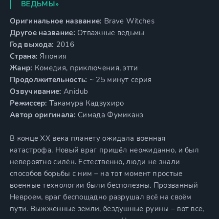
ВЕДЬМЫ»
Оригинальное название:
Brave Witches
Другое название:
Отважные ведьмы
Год выхода:
2016
Страна:
Япония
Жанр:
Комедия, приключения, этти
Продолжительность:
~ 25 минут серия
Озвучивание:
Anidub
Режиссер:
Такамура Кадзухиро
Автор оригинала:
Симада Фумиканэ
В конце ХХ века планету ожидала военная
катастрофа. Новый враг пришёл неожиданно, и был
невероятно силён. Естественно, люди не знали
способов борьбы с ним – на тот момент простые
военные технологии были бесполезны. Прозванный
Невроем, враг беспощадно разрушал всё на своём
пути. Выжженные земли, бездушные руины – вот всё,