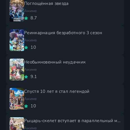
Поглощённая звезда
Аниме
8.7
Реинкарнация безработного 3 сезон
Аниме
10
Необыкновенный неудачник
Аниме
9.1
Спустя 10 лет я стал легендой
Аниме
10
Рыцарь-скелет вступает в параллельный мир 2 сезон
Аниме