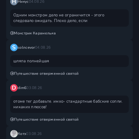
Н
Никус
04.08.26
Одним монстром дело не ограничится - этого
следовало ожидать. Плохо дело, если
Монстрик Карамелька
S
solncevor
04.08.26
шляпа полнейшая
Путешествие отверженной святой
D
dim6
03.08.26
отоме тег добавьте. имхо- стандартные бабские сопли.
никаких плюсов!
Путешествие отверженной святой
Котэ
03.08.26