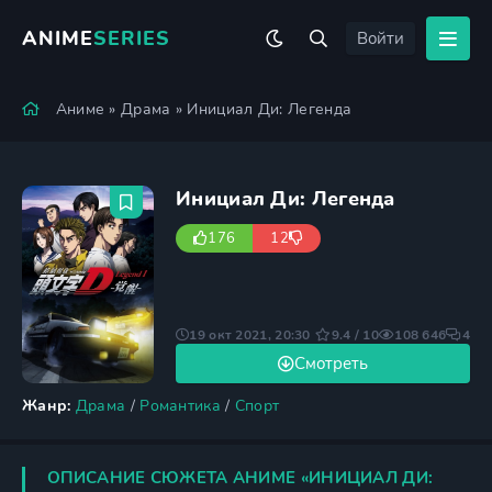
ANIME
SERIES
Войти
Аниме
»
Драма
» Инициал Ди: Легенда
Инициал Ди: Легенда
176
12
19 окт 2021, 20:30
9.4 / 10
108 646
4
Смотреть
Жанр:
Драма
/
Романтика
/
Спорт
ОПИСАНИЕ СЮЖЕТА АНИМЕ «ИНИЦИАЛ ДИ: