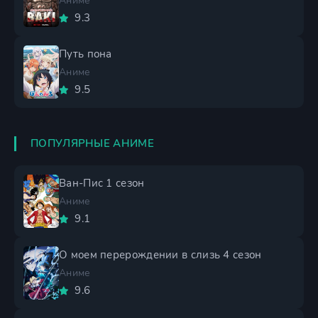
Аниме
9.3
Путь пона
Аниме
9.5
ПОПУЛЯРНЫЕ АНИМЕ
Ван-Пис 1 сезон
Аниме
9.1
О моем перерождении в слизь 4 сезон
Аниме
9.6