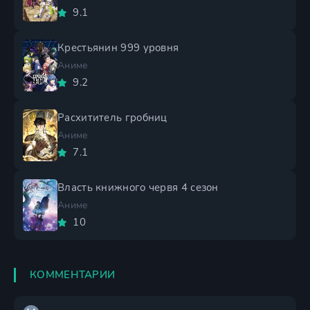
9.1
Крестьянин 999 уровня
Аниме
9.2
Расхититель гробниц
Аниме
7.1
Власть книжного червя 4 сезон
Аниме
10
КОММЕНТАРИИ