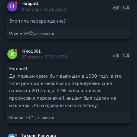
Hueputl
H
0
0
9 октября 2021 20:39
Это типа перерождение?
Ответить
Цитировать
Kino1301
K
0
0
23 апреля 2022 16:59
Hueputl
,
Да, первый сезон был выпущен в 1998 году, а это
типо ремикса и небольшой переигровки сцен
варианта 2014 года. В 98-м была плохая
прорисовка персонажей, акцент был сделан на
машинах. Это создавало свою эстетику...
Ответить
Цитировать
Takumi Fujiwara