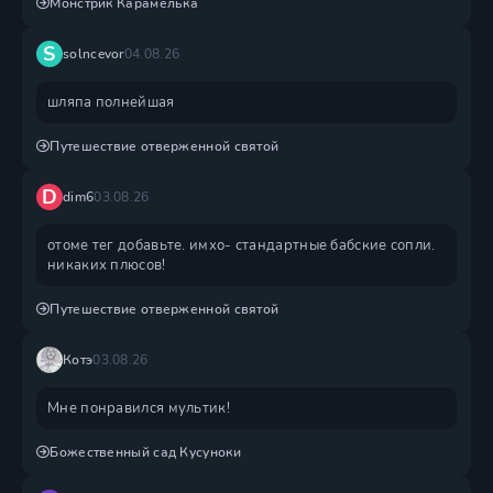
Монстрик Карамелька
S
solncevor
04.08.26
шляпа полнейшая
Путешествие отверженной святой
D
dim6
03.08.26
отоме тег добавьте. имхо- стандартные бабские сопли.
никаких плюсов!
Путешествие отверженной святой
Котэ
03.08.26
Мне понравился мультик!
Божественный сад Кусуноки