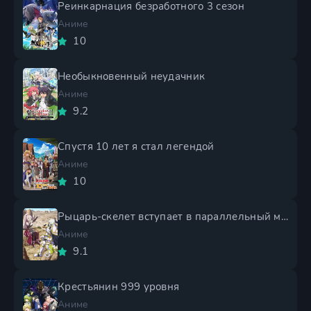
Реинкарнация безработного 3 сезон
Аниме
10
Необыкновенный неудачник
Аниме
9.2
Спустя 10 лет я стал легендой
Аниме
10
Рыцарь-скелет вступает в параллельный мир 2 сезон
Аниме
9.1
Крестьянин 999 уровня
Аниме