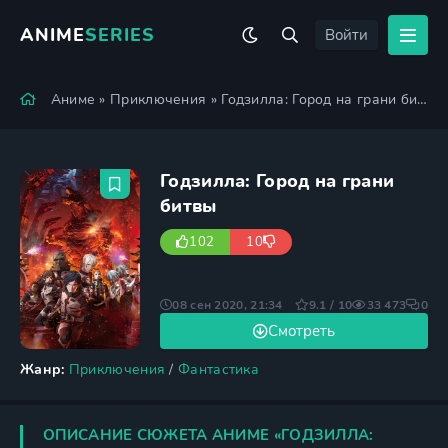
ANIME
SERIES
Войти
Аниме
»
Приключения
» Годзилла: Город на грани битвы
Годзилла: Город на грани
битвы
102
10
08 сен 2020, 21:34
9.1 / 10
33 473
0
Смотреть
Жанр:
Приключения
/
Фантастика
ОПИСАНИЕ СЮЖЕТА АНИМЕ «ГОДЗИЛЛА: