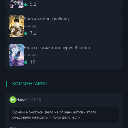
9.2
Расхититель гробниц
Аниме
7.1
Власть книжного червя 4 сезон
Аниме
10
КОММЕНТАРИИ
Н
Никус
04.08.26
Одним монстром дело не ограничится - этого
следовало ожидать. Плохо дело, если