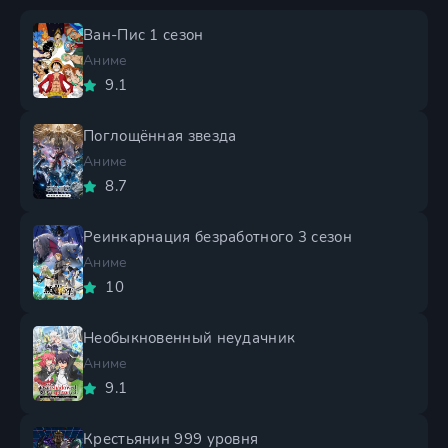
Ван-Пис 1 сезон
Аниме
9.1
Поглощённая звезда
Аниме
8.7
Реинкарнация безработного 3 сезон
Аниме
10
Необыкновенный неудачник
Аниме
9.1
Крестьянин 999 уровня