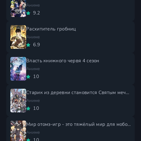
Аниме
9.2
Расхититель гробниц
Аниме
6.9
Власть книжного червя 4 сезон
Аниме
10
Старик из деревни становится Святым мечом 2 сезон
Аниме
10
Мир отомэ-игр - это тяжёлый мир для мобов 2 сезон
Аниме
10