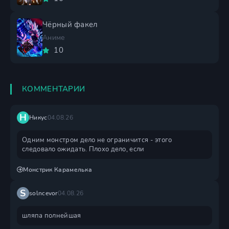
Чёрный факел
Аниме
10
КОММЕНТАРИИ
Н
Никус
04.08.26
Одним монстром дело не ограничится - этого
следовало ожидать. Плохо дело, если
Монстрик Карамелька
S
solncevor
04.08.26
шляпа полнейшая