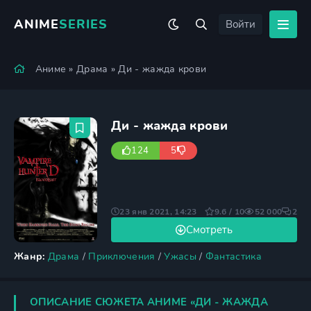
ANIME
SERIES
Войти
Аниме
»
Драма
» Ди - жажда крови
Ди - жажда крови
124
5
23 янв 2021, 14:23
9.6 / 10
52 000
2
Смотреть
Жанр:
Драма
/
Приключения
/
Ужасы
/
Фантастика
ОПИСАНИЕ СЮЖЕТА АНИМЕ «ДИ - ЖАЖДА