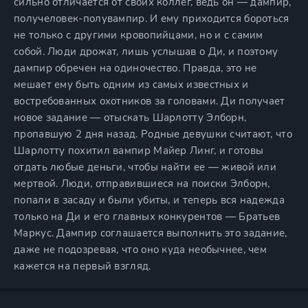
сильно отличается от своих коллег, ведь он — дампир,
получеловек-полувампир. И ему приходится бороться
не только с другими кровопийцами, но и с самим
собой. Люди дрожат, лишь услышав о Ди, и поэтому
дампир обречен на одиночество. Правда, это не
мешает ему быть одним из самых известных и
востребованных охотников за головами. Ди получает
новое задание — отыскать Шарлотту Элборн,
пропавшую 2 дня назад. Родные девушки считают, что
Шарлотту похитил вампир Майер Линг, и готовы
отдать любые деньги, чтобы найти ее — живой или
мертвой. Люди, отправившиеся на поиски Элборн,
попали в засаду и были убиты, и теперь вся надежда
только на Ди и его главных конкурентов — Братьев
Маркус. Дампир соглашается выполнить это задание,
даже не подозревая, что оно куда необычнее, чем
кажется на первый взгляд.