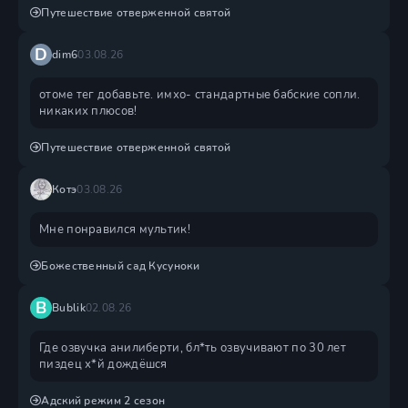
Путешествие отверженной святой
D
dim6
03.08.26
отоме тег добавьте. имхо- стандартные бабские сопли.
никаких плюсов!
Путешествие отверженной святой
Котэ
03.08.26
Мне понравился мультик!
Божественный сад Кусуноки
B
Bublik
02.08.26
Где озвучка анилиберти, бл*ть озвучивают по 30 лет
пиздец х*й дождëшся
Адский режим 2 сезон