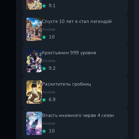
9.1
Спустя 10 лет я стал легендой
Аниме
10
Крестьянин 999 уровня
Аниме
9.2
Расхититель гробниц
Аниме
6.9
Власть книжного червя 4 сезон
Аниме
10