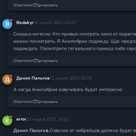
Ответить
Цитировать
Bedakyr
10 марта 2022 22:47
B
Смешно когесно; Кто привык смотреть кино от пиратов
можно посмотреть. Я Анилибрии подожду. Щас предл
подождать. Посмотрите гегеального принца либо гер
Ответить
Цитировать
Данил Пальгов
11 марта 2022 02:58
Д
А когда Анилибрия озвучивать будет интересно
Ответить
Цитировать
error
11 марта 2022 14:32
E
Данил Пальгов
,Озвучка от либрейцев должна будет в