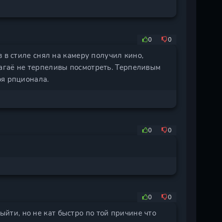
0
0
 в стиле снял на камеру получил кино,
агаё не терпеливы посмотреть. Терпеливым
оя рпционала.
0
0
0
0
ыйти, но не кат быстро по той причине что