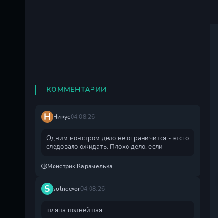
КОММЕНТАРИИ
Н
Никус
04.08.26
Одним монстром дело не ограничится - этого
следовало ожидать. Плохо дело, если
Монстрик Карамелька
S
solncevor
04.08.26
шляпа полнейшая