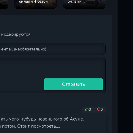
онлайн 4 сезон
онлайн:
онлайн:
Альтернативная
Альтерн
призрачная пуля
призрач
2 сезон
1 сезон
и модерируются
Отправить
0
0
знать чего-нубудь новенького об Асуне.
 потом. Стоит посмотреть....