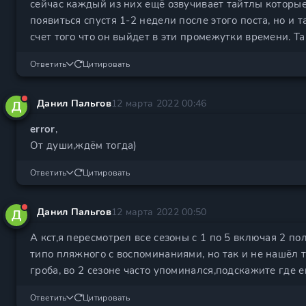
сейчас каждый из них ещё озвучивает тайтлы которые 
появиться спустя 1-2 недели после этого поста, но и 
счет того что он выйдет в эти промежутки времени. Та
Ответить
Цитировать
Данил Пальгов
12 марта 2022 00:46
Д
error
,
От души,ждём тогда)
Ответить
Цитировать
Данил Пальгов
12 марта 2022 00:50
Д
А кст,я пересмотрел все сезоны с 1 по 5 включая 2 
типо пляжного с воспоминаниями, но так и не нашёл т
гроба, во 2 сезоне часто упоминался,подскажите где е
Ответить
Цитировать