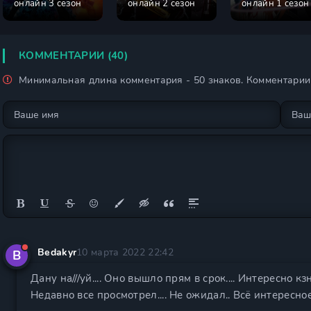
онлайн 3 сезон
онлайн 2 сезон
онлайн 1 сезон
КОММЕНТАРИИ (40)
Минимальная длина комментария - 50 знаков. Комментари
Bedakyr
10 марта 2022 22:42
B
Дану на///уй.... Оно вышло прям в срок.... Интересно к
Недавно все просмотрел.... Не ожидал.. Всё интересное