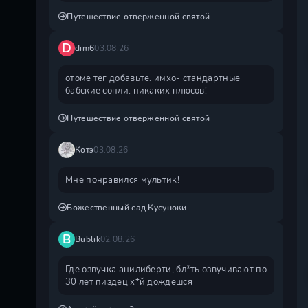
Путешествие отверженной святой
D
dim6
03.08.26
отоме тег добавьте. имхо- стандартные
бабские сопли. никаких плюсов!
Путешествие отверженной святой
Котэ
03.08.26
Мне понравился мультик!
Божественный сад Кусуноки
B
Bublik
02.08.26
Где озвучка анилиберти, бл*ть озвучивают по
30 лет пиздец х*й дождëшся