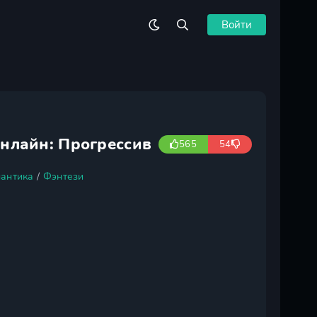
Войти
нлайн: Прогрессив
565
54
антика
/
Фэнтези