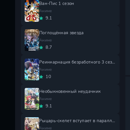
Ван-Пис 1 сезон
Аниме
9.1
Поглощённая звезда
Аниме
8.7
Реинкарнация безработного 3 сезон
Аниме
10
Необыкновенный неудачник
Аниме
9.1
Рыцарь-скелет вступает в параллельный мир 2 сезон
Аниме