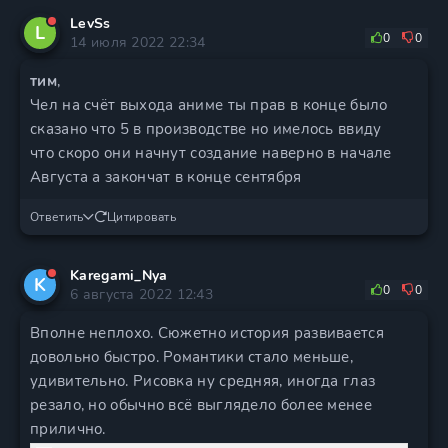
LevSs
L
0
0
14 июля 2022 22:34
тим
,
Чел на счёт выхода аниме ты прав в конце было
сказано что 5 в производстве но имелось ввиду
что скоро они начнут создание наверно в начале
Августа а закончат в конце сентября
Ответить
Цитировать
Karegami_Nya
K
0
0
6 августа 2022 12:43
Вполне неплохо. Сюжетно история развивается
довольно быстро. Романтики стало меньше,
удивительно. Рисовка ну средняя, иногда глаз
резало, но обычно всё выглядело более менее
прилично.