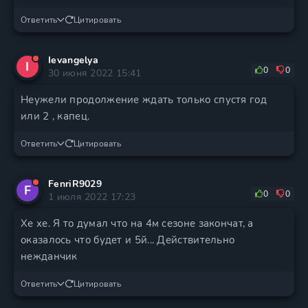
Ответить
Цитировать
Ievangelya
I
0
0
30 июня 2022 15:41
Неужели продолжение ждать только спустя год
или 2 , капец.
Ответить
Цитировать
FenriR9029
F
0
0
1 июля 2022 17:23
Хе хе. Я то думал что на 4м сезоне закончат, а
оказалось что будет и 5й... Действительно
нежданчик
Ответить
Цитировать