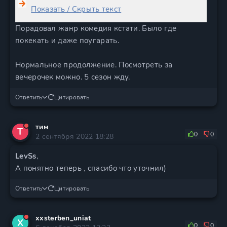
Показать / Скрыть текст
Порадовал жанр комедия кстати. Было где
покекать и даже поугарать.
Нормальное продолжение. Посмотреть за
вечерочек можно. 5 сезон жду.
Ответить
Цитировать
тим
Т
0
0
2 сентября 2022 18:28
LevSs
,
А понятно теперь , спасибо что уточнил)
Ответить
Цитировать
xxsterben_uniat
X
0
0