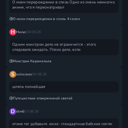
О моем перерождении в слизь Одно из очень немногих
аниме, что я пересматривал
О моем перерождении в слизь 4 сезон
Н
Никус
04.08.26
Одним монстром дело не ограничится - этого
следовало ожидать. Плохо дело, если
Монстрик Карамелька
S
solncevor
04.08.26
шляпа полнейшая
Путешествие отверженной святой
D
dim6
03.08.26
отоме тег добавьте. имхо- стандартные бабские сопли.