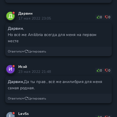
Дарвин
Д
0
0
17 мая 2022 23:05
Дарвин
,
Но всё же Anilibria всегда для меня на первом
месте
Ответить
Цитировать
Исэй
И
0
0
23 мая 2022 21:48
Дарвин
,Да ты прав , всё же анилибрия для меня
самая родная.
Ответить
Цитировать
LevSs
L