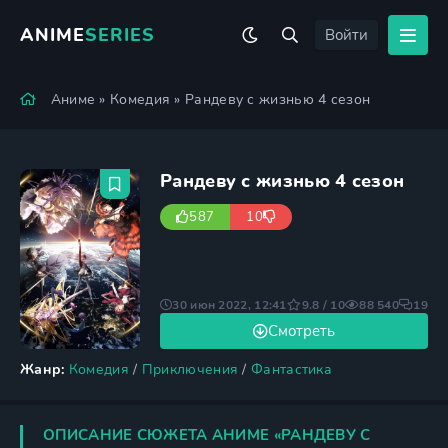
ANIME
SERIES
Войти
Аниме
»
Комедия
» Рандеву с жизнью 4 сезон
Рандеву с жизнью 4 сезон
587
10
30 июн 2022, 12:41
9.8 / 10
88 540
19
Смотреть
Жанр:
Комедия
/
Приключения
/
Фантастика
ОПИСАНИЕ СЮЖЕТА АНИМЕ «РАНДЕВУ С