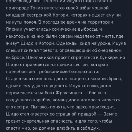
происхождение. 16-летний Ицука Шидо живет в
пригороде Токио вместе со своей взбалмошной
младшей сестренкой Котори, которая не дает ему ни
минуты покоя. В последнее время на территории
Японии участились космические выбросы, и
некоторые из них были совсем недалеко от места, где
живут Шидо и Котори. Однажды, сидя на уроке, Ицука
слышит сигнал тревоги, оповещающий об очередном
выбросе. Школьников просят спрятаться в бункере, но
Шидо отправляется на поиски сестры, которая
пренебрегает требованиями безопасности.
Старшеклассник попадает в эпицентр космовыброса,
однако ему удается уцелеть. Ицука неожиданно
перемещается на борт Фраксинуса — боевого
воздушного корабля, командиром которого является
его сестра. Пытаясь понять, что здесь происходит,
Шидо сталкивается со страшной правдой — Земле
грозит смертельная опасность, и для того, чтобы
спасти мир, он должен влюбить в себя дух,