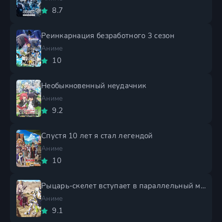
8.7
Реинкарнация безработного 3 сезон
Аниме
10
Необыкновенный неудачник
Аниме
9.2
Спустя 10 лет я стал легендой
Аниме
10
Рыцарь-скелет вступает в параллельный мир 2 сезон
Аниме
9.1