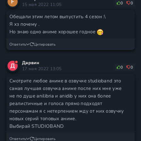
F
0
0
15 мая 2022 11:05
Обещали этим летом выпустить 4 сезон :\
Я хз почему .
Но знаю одно аниме хорошее годное
Ответить
Цитировать
Дарвин
Д
0
0
17 мая 2022 13:05
Смотрите любое аниме в озвучке studioband это
самая лучшая озвучка аниме после них мне уже
не по душе anilibria и anidib у них она более
реалистичные и голоса прямо подходят
персонажам я с нетерпением жду от них озвучку
новых серий топовых аниме.
Выбирай STUDIOBAND
Ответить
Цитировать