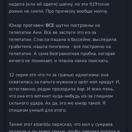
надела (или ей одели) шапку, но эти б19тские
рожки не сняли. Про прическу вообще молчу.
Юмор противен:
ВСЕ
шутки построены на
телепатии Ани. Все ее заслуги это из-за
телепатии. Спасла пацана в бассейне, выследила
грабителя, нашла пингвина - всё построено на
телепатии. А сама безграмотная пробка, которая
ничего не понимает, и пласка каких поискать.
12 серия это что-то за гранью идиотизма: она
схватилась за пальто мужика и орёт мол крадут. И,
естественно, рядом проходила йор. И ясен пень,
что она его воткнет куда-нибудь из-за слишком
сильного удара. Ах да, это же юмор такой. Я
слишком умный для этого.
Также этот еbanblu пересказ, что мол у сумрака
задание и он завел семью, чтобы девочка попала в