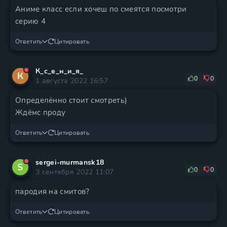
Аниме класс если хочеш по смеятся посмотри
серию 4
Ответить
Цитировать
К_с_е_н_и_я_
К
0
0
1 августа 2022 16:57
Определённо стоит смотреть)
Ждёмс проду
Ответить
Цитировать
sergei-murmansk18
S
0
0
3 сентября 2022 11:07
пародия на смитов?
Ответить
Цитировать