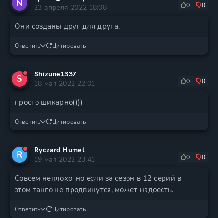
N
0
0
23 апреля 2022 18:08
Они созданы друг для друга.
Ответить
Цитировать
Shizune1337
S
0
0
18 мая 2022 22:01
просто шикарно))))
Ответить
Цитировать
Ryczard Humel
R
0
0
19 мая 2022 23:41
Совсем неплохо, но если за сезон в 12 серий в
этом танго не продвинутся, может надоесть.
Ответить
Цитировать