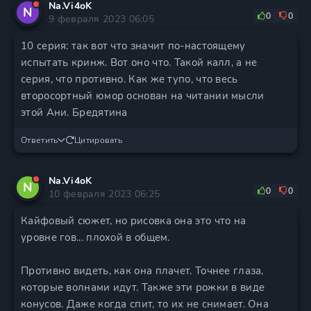
Na.Vi4oK
N
0
0
9 февраля 2023 06:05
10 серия: так вот что значит по-настоящему
испытать кринж. Вот оно что. Такой калл, а не
серия, что противно. Как же тупо, что весь
второсортный юмор основан на читании мысли
этой Ани. Бредятина
Ответить
Цитировать
Na.Vi4oK
N
0
0
10 февраля 2023 06:25
Кайфовый сюжет, но рисовка она это что на
уровне гов... плохой в общем.
Противно видеть, как она плачет. Точнее глаза,
которые волнами идут. Также эти рожки в виде
конусов. Даже когда спит, то их не снимает. Она