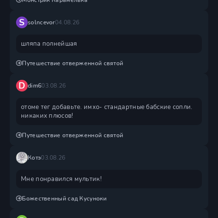
Монстрик Карамелька
S
solncevor
04.08.26
шляпа полнейшая
Путешествие отверженной святой
D
dim6
03.08.26
отоме тег добавьте. имхо- стандартные бабские сопли.
никаких плюсов!
Путешествие отверженной святой
Котэ
03.08.26
Мне понравился мультик!
Божественный сад Кусуноки