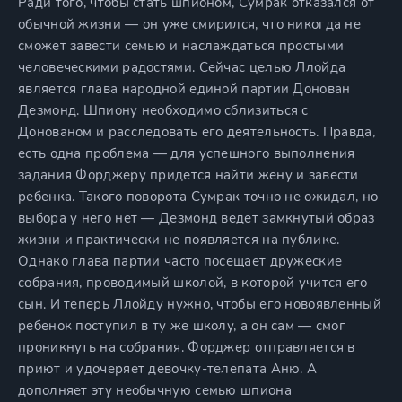
Ради того, чтобы стать шпионом, Сумрак отказался от
обычной жизни — он уже смирился, что никогда не
сможет завести семью и наслаждаться простыми
человеческими радостями. Сейчас целью Ллойда
является глава народной единой партии Донован
Дезмонд. Шпиону необходимо сблизиться с
Донованом и расследовать его деятельность. Правда,
есть одна проблема — для успешного выполнения
задания Форджеру придется найти жену и завести
ребенка. Такого поворота Сумрак точно не ожидал, но
выбора у него нет — Дезмонд ведет замкнутый образ
жизни и практически не появляется на публике.
Однако глава партии часто посещает дружеские
собрания, проводимый школой, в которой учится его
сын. И теперь Ллойду нужно, чтобы его новоявленный
ребенок поступил в ту же школу, а он сам — смог
проникнуть на собрания. Форджер отправляется в
приют и удочеряет девочку-телепата Аню. А
дополняет эту необычную семью шпиона