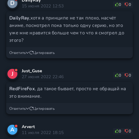
DailyRay
D
0
0
15 июня 2022 12:53
DailyRay
,хотя а принципе не так плохо, насчёт
аниме, посмотрел пока только одну серию, но это
уже мне нравится больше чем то что я смотрел до
этого?
Ответить
Цитировать
Just_Guse
J
0
0
27 июня 2022 22:46
RedFireFox
, да такое бывает, просто не обращай на
это внимание.
Ответить
Цитировать
Arvert
A
0
0
11 июля 2022 18:15