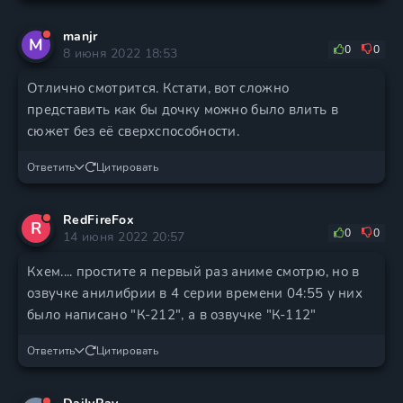
manjr
M
0
0
8 июня 2022 18:53
Отлично смотрится. Кстати, вот сложно
представить как бы дочку можно было влить в
сюжет без её сверхспособности.
Ответить
Цитировать
RedFireFox
R
0
0
14 июня 2022 20:57
Кхем.... простите я первый раз аниме смотрю, но в
озвучке анилибрии в 4 серии времени 04:55 у них
было написано "К-212", а в озвучке "К-112"
Ответить
Цитировать