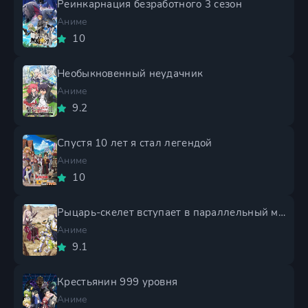
Реинкарнация безработного 3 сезон
Аниме
10
Необыкновенный неудачник
Аниме
9.2
Спустя 10 лет я стал легендой
Аниме
10
Рыцарь-скелет вступает в параллельный мир 2 сезон
Аниме
9.1
Крестьянин 999 уровня
Аниме