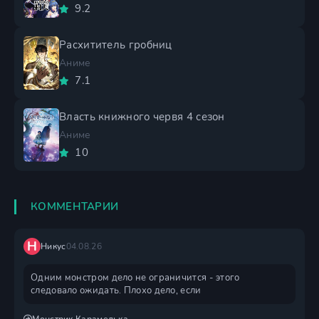
9.2
Расхититель гробниц
Аниме
7.1
Власть книжного червя 4 сезон
Аниме
10
КОММЕНТАРИИ
Н
Никус
04.08.26
Одним монстром дело не ограничится - этого
следовало ожидать. Плохо дело, если