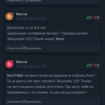
Ответить
Цитировать
Кто то
К
0
0
27 мая 2024 11:25
Допустим, а ты в 6 лет
идеальным человеком был(а) ? Гораздо умнее?
Эйнштейн 2.0? Гений мира?
Котэ
,
Ответить
Цитировать
Кто то
К
0
0
27 мая 2024 11:30
Na.Vi4oK
, почему такое осуждение в сторону Ани?
Ты в шесть лет был гением? Энштейн 2.0? Точно,
ты же слишком умный для этого. Так если тебе не
понравилось, то почему ты до конца смотрел?
Ответить
Цитировать