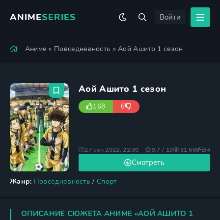
ANIME
SERIES
Войти
Аниме
»
Повседневность
» Аой Ашито 1 сезон
Аой Ашито 1 сезон
168
6
27 сен 2022, 22:30
9.7 / 10
31 668
4
Смотреть
Жанр:
Повседневность
/
Спорт
ОПИСАНИЕ СЮЖЕТА АНИМЕ «АОЙ АШИТО 1