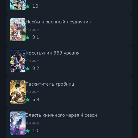
10
Необыкновенный неудачник
Аниме
9.1
Крестьянин 999 уровня
Аниме
9.2
Расхититель гробниц
Аниме
6.9
Власть книжного червя 4 сезон
Аниме
10