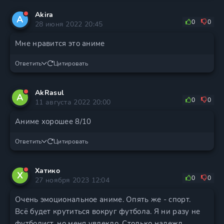
Akira
A
0
0
28 июня 2022 20:45
Мне нравится это аниме
Ответить
Цитировать
AkRasul
A
0
0
11 августа 2022 20:00
Аниме хорошее 8/10
Ответить
Цитировать
Хатико
Х
0
0
27 ноября 2023 12:04
Очень эмоциональное аниме. Опять же - спорт.
Всё будет крутиться вокруг футбола. Я ни разу не
футболист, но меня увлекло. Столько надежд