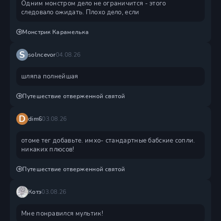
Одним монстром дело не ограничится - этого
следовало ожидать. Плохо дело, если
Монстрик Карамелька
S
solncevor
04.08.26
шляпа полнейшая
Путешествие отверженной святой
D
dim6
03.08.26
отоме тег добавьте. имхо- стандартные бабские сопли.
никаких плюсов!
Путешествие отверженной святой
Котэ
03.08.26
Мне понравился мультик!