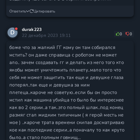
Ответить
Цитировать
durak223
D
0
0
22 декабря 2023 19:11
боже что за жалкий ГГ кому он там собирался
мстить? он даже справица с роботом не может
ало.. зачем создавать гг и делать из него того кто
якобы может уничтожить планету..мало того что
себя не может защитить так еще и девушке глаза
потерял..так еще и девушка за ним
плетеца..кароче не советую..если бы он просто
мстил как машина убийца то было бы интереснее
как во 2 серии..а так..это полный шлак..под конец
размяг стал жидким типичным ( я герой месть не
мое ) ..кароче трата времени скипая досматриваю
кое как последние серии..а поначалу то как круто
было..а стало полным говнищ...