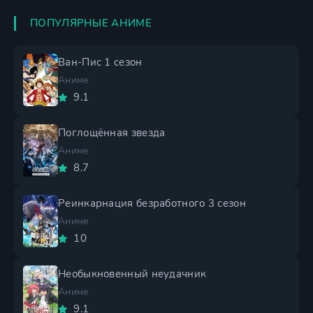
ПОПУЛЯРНЫЕ АНИМЕ
Ван-Пис 1 сезон
Аниме
9.1
Поглощённая звезда
Аниме
8.7
Реинкарнация безработного 3 сезон
Аниме
10
Необыкновенный неудачник
Аниме
9.1