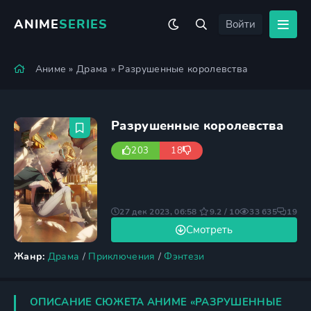
ANIME
SERIES
Войти
Аниме
»
Драма
» Разрушенные королевства
Разрушенные королевства
203
18
27 дек 2023, 06:58
9.2 / 10
33 635
19
Смотреть
Жанр:
Драма
/
Приключения
/
Фэнтези
ОПИСАНИЕ СЮЖЕТА АНИМЕ «РАЗРУШЕННЫЕ