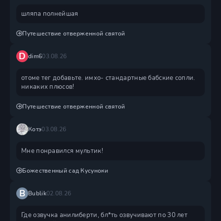
шляпа полнейшая
Путешествие отверженной святой
D
dim6
03.08.26
отоме тег добавьте. имхо- стандартные бабские сопли.
никаких плюсов!
Путешествие отверженной святой
Котэ
03.08.26
Мне понравился мультик!
Божественный сад Кусуноки
B
Bublik
02.08.26
Где озвучка анилиберти, бл*ть озвучивают по 30 лет