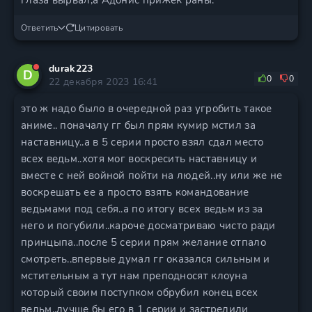
глаза вырвал,а Адонис прижёк раны.
Ответить
Цитировать
durak223
D
0
0
22 декабря 2023 16:41
это ж надо было в очередной раз угробить такое
аниме.. поначалу гг был прям кумир мстил за
наставницу..а в 5 серии просто взял сдал место
всех ведьм..хотя мог воскресить наставницу и
вместе с ней войной пойти на людей..ну или же не
воскрешать ее а просто взять командование
ведьмами под себя..а по итогу всех ведьм из за
него и погубили..кароче досматриваю чисто ради
принцыпа..после 5 серии прям желание отпало
смотреть..впервые думал гг оказался сильным и
мстительным а тут нам преподносят клоуна
который своим поступком обрубил конец всех
ведьм..лучше бы его в 1 серии и застрелили