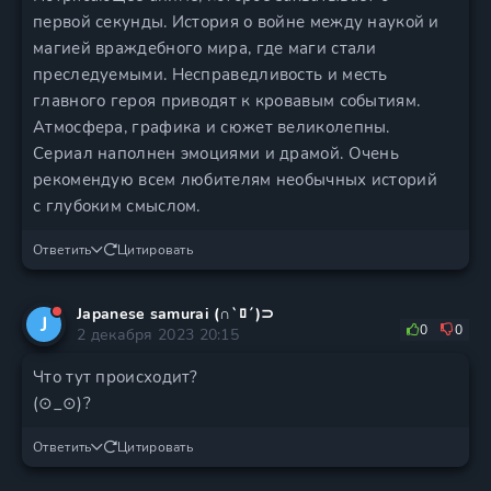
первой секунды. История о войне между наукой и
магией враждебного мира, где маги стали
преследуемыми. Несправедливость и месть
главного героя приводят к кровавым событиям.
Атмосфера, графика и сюжет великолепны.
Сериал наполнен эмоциями и драмой. Очень
рекомендую всем любителям необычных историй
с глубоким смыслом.
Ответить
Цитировать
Japanese samurai (∩`ﾛ´)⊃
J
0
0
2 декабря 2023 20:15
Что тут происходит?
(⊙_⊙)?
Ответить
Цитировать