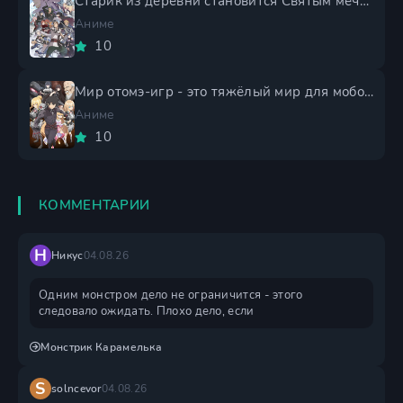
Старик из деревни становится Святым мечом 2 сезон
Аниме
10
Мир отомэ-игр - это тяжёлый мир для мобов 2 сезон
Аниме
10
КОММЕНТАРИИ
Н
Никус
04.08.26
Одним монстром дело не ограничится - этого
следовало ожидать. Плохо дело, если
Монстрик Карамелька
S
solncevor
04.08.26