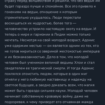
страху перед волшебством и решили, что без ведьм им
будет гораздо лучше и спокойнее. Все это привело к
гонениям на ведьм, отношение к которым
стремительно ухудшалось. Люди перестали
восхищаться их мудростью, более того —
человечество устроило настоящую охоту на ведьм. И
теперь о мире и гармонии в Лидии можно только
мечтать. Несмотря на свой молодой возраст, Адонис
уже одержим местью — он является одним из тех, кто
не готов мириться со звериной жестокостью имперцев
и их безнаказанностью. Дело в том, что молодой
человек был учеником великой ведьмы Хлои и стал
свидетелем ее трагической смерти. И тогда Адонис
поклялся отомстить людям, которые в один миг
отняли у него любимую наставницу и надежду на
светлое будущее, а заодно доказать всем, что магия
может быть гораздо сильнее науки. Молодой человек
начинает собственную кровавую войну, даже не
подозревая, к чему приведет его отчаянная жажда