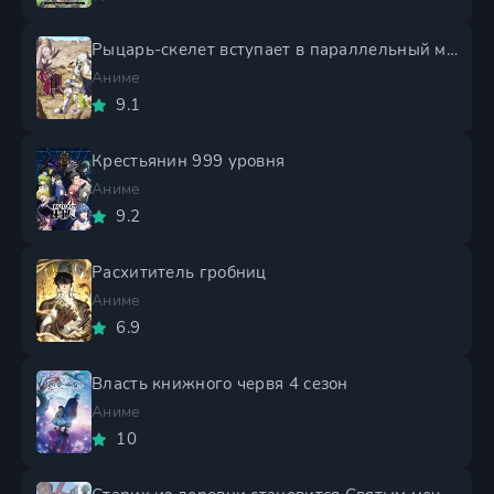
Рыцарь-скелет вступает в параллельный мир 2 сезон
Аниме
9.1
Крестьянин 999 уровня
Аниме
9.2
Расхититель гробниц
Аниме
6.9
Власть книжного червя 4 сезон
Аниме
10