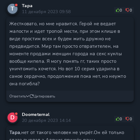
Тара
Т
0
0
11 декабря 2023 09:58
Жестковато, но мне нравится. Герой не ведает
жалости и идет тропой мести, при этом клише в
виде простим всех и будем жить дружно не
предвидится. Мир там просто отвратителен, на
моменте продажи женщин города на секс куклы
вообще кипела. Я могу понять гг, таких просто
уничтожить хочется. Но вот 10 серия ударила в
самое сердечко, продолжения пока нет, но неужто
она погибла?
Ответить
Цитировать
Doometernal
D
0
0
20 декабря 2023 14:14
Тара
,нет от такого человек не умрёт.Он ей только