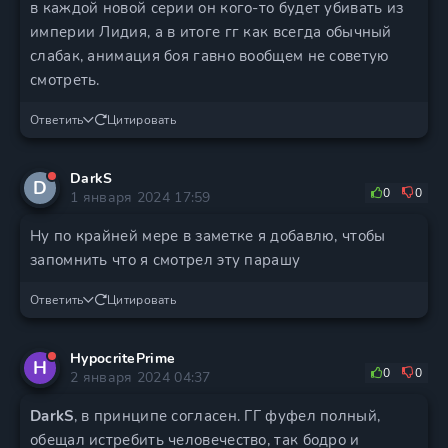
в каждой новой серии он кого-то будет убивать из
империи Лидия, а в итоге гг как всегда обычный
слабак, анимация боя гавно вообщем не советую
смотреть.
Ответить
Цитировать
DarkS
D
0
0
1 января 2024 17:59
Ну по крайней мере в заметке я добавлю, чтобы
запомнить что я смотрел эту парашу
Ответить
Цитировать
HypocritePrime
H
0
0
2 января 2024 04:37
DarkS
, в принципе согласен. ГГ фуфел полный,
обещал истребить человечество, так бодро и