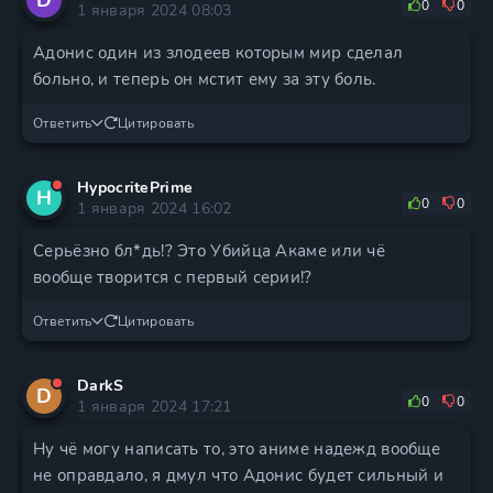
0
0
1 января 2024 08:03
Адонис один из злодеев которым мир сделал
больно, и теперь он мстит ему за эту боль.
Ответить
Цитировать
HypocritePrime
H
0
0
1 января 2024 16:02
Серьёзно бл*дь!? Это Убийца Акаме или чё
вообще творится с первый серии!?
Ответить
Цитировать
DarkS
D
0
0
1 января 2024 17:21
Ну чё могу написать то, это аниме надежд вообще
не оправдало, я дмул что Адонис будет сильный и