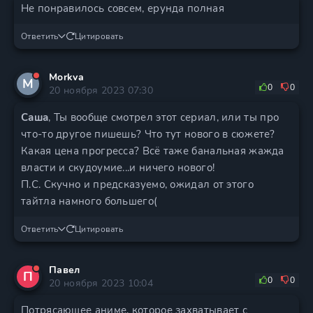
Не понравилось совсем, ерунда полная
Ответить
Цитировать
Morkva
M
0
0
20 ноября 2023 07:30
Саша
, Ты вообще смотрел этот сериал, или ты про
что-то другое пишешь? Что тут нового в сюжете?
Какая цена прогресса? Всё таже банальная жажда
власти и скудоумие...и ничего нового!
П.С. Скучно и предсказуемо, ожидал от этого
тайтла намного большего(
Ответить
Цитировать
Павел
П
0
0
20 ноября 2023 10:04
Потрясающее аниме, которое захватывает с