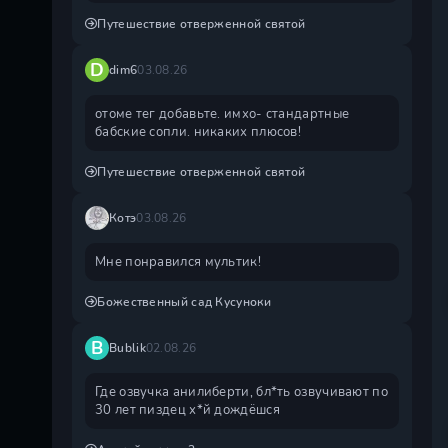
Путешествие отверженной святой
D
dim6
03.08.26
отоме тег добавьте. имхо- стандартные
бабские сопли. никаких плюсов!
Путешествие отверженной святой
Котэ
03.08.26
Мне понравился мультик!
Божественный сад Кусуноки
B
Bublik
02.08.26
Где озвучка анилиберти, бл*ть озвучивают по
30 лет пиздец х*й дождëшся