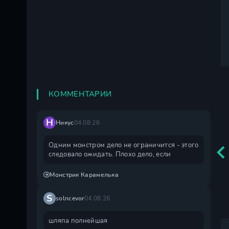
КОММЕНТАРИИ
Н
Никус
04.08.26
Одним монстром дело не ограничится - этого
следовало ожидать. Плохо дело, если
Монстрик Карамелька
S
solncevor
04.08.26
шляпа полнейшая