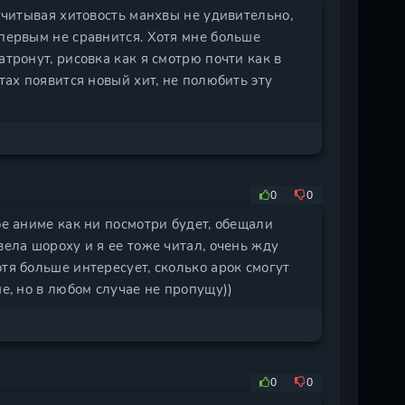
 учитывая хитовость манхвы не удивительно,
 первым не сравнится. Хотя мне больше
атронут, рисовка как я смотрю почти как в
тах появится новый хит, не полюбить эту
0
0
ое аниме как ни посмотри будет, обещали
вела шороху и я ее тоже читал, очень жду
тя больше интересует, сколько арок смогут
ме, но в любом случае не пропущу))
0
0