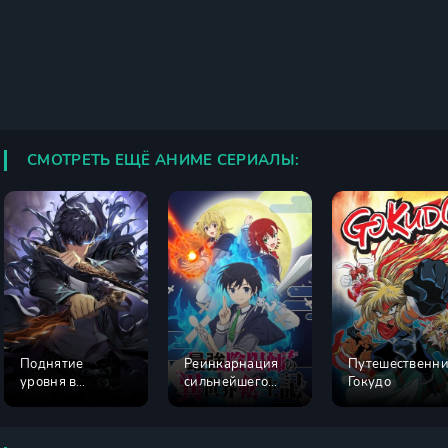
СМОТРЕТЬ ЕЩЁ АНИМЕ СЕРИАЛЫ:
Поднятие
Реинкарнация
Путешественн
уровня в
сильнейшего
Гокудо
одиночку 2 сезон
экзорциста в
другом мире