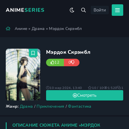
ANIME
SERIES
Войти
Аниме
»
Драма
» Мэрдок Скрэмбл
Мэрдок Скрэмбл
12
0
10 мар 2024, 13:40
10 / 10
1 520
1
Смотреть
Жанр:
Драма
/
Приключения
/
Фантастика
ОПИСАНИЕ СЮЖЕТА АНИМЕ «МЭРДОК