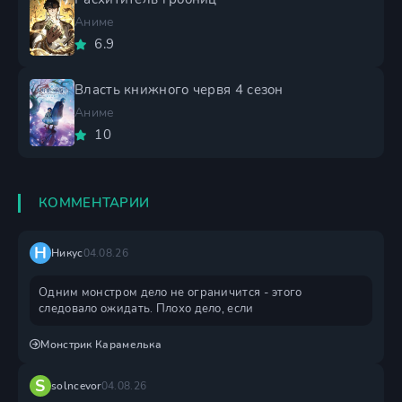
Аниме
6.9
Власть книжного червя 4 сезон
Аниме
10
КОММЕНТАРИИ
Н
Никус
04.08.26
Одним монстром дело не ограничится - этого
следовало ожидать. Плохо дело, если
Монстрик Карамелька
S
solncevor
04.08.26