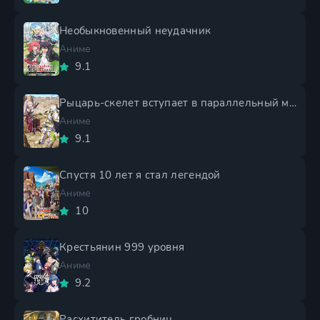
Необыкновенный неудачник
Аниме
9.1
Рыцарь-скелет вступает в параллельный мир 2 сезон
Аниме
9.1
Спустя 10 лет я стал легендой
Аниме
10
Крестьянин 999 уровня
Аниме
9.2
Расхититель гробниц