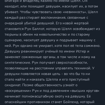
олигарх и владелец казино по имени Шелл. Он
находит, или похищает девушек, насилует их, а потом
убивает. Чтобы чувствовать свою «невинность», Шелл
каждый раз стирает воспоминания, связанные с
очередной убитой девушкой. Его новой жертвой
становится Рун Баллот, которую Шелл освобождает из
тюрьмы в обмен на невольничество и по старому
сценарию, насилует девушку и подрывает машину с
ней. Рун однако не умирает, хотя пол её тела сожжено.
Девушку реанимирует учёный по имени Истер и
заменяет сожженные органы, в том числе и кожу на
синтетические. Рун получает сверхспособности,
позволяющие на расстоянии управлять техникой. У
девушки появляется новая цель - во что бы то ни
стало найти и наказать Шелла и его преступный
синдикат. Позже общественность узнаёт о
«воскрешении» Рун и под давлением «высших кругов»
начинает полномасштабную охоту на девушку. Её
опаснейшим противником станет Бойленд, который