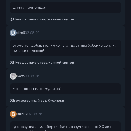
шляпа полнейшая
Путешествие отверженной святой
D
dim6
03.08.26
отоме тег добавьте. имхо- стандартные бабские сопли.
никаких плюсов!
Путешествие отверженной святой
Котэ
03.08.26
Мне понравился мультик!
Божественный сад Кусуноки
B
Bublik
02.08.26
Где озвучка анилиберти, бл*ть озвучивают по 30 лет