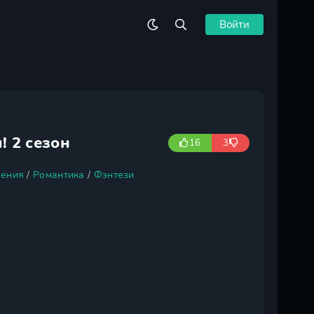
Войти
! 2 сезон
16
3
ения
/
Романтика
/
Фэнтези