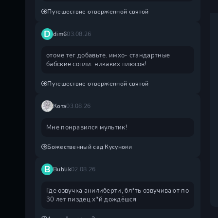
Путешествие отверженной святой
D
dim6
03.08.26
отоме тег добавьте. имхо- стандартные
бабские сопли. никаких плюсов!
Путешествие отверженной святой
Котэ
03.08.26
Мне понравился мультик!
Божественный сад Кусуноки
B
Bublik
02.08.26
Где озвучка анилиберти, бл*ть озвучивают по
30 лет пиздец х*й дождëшся