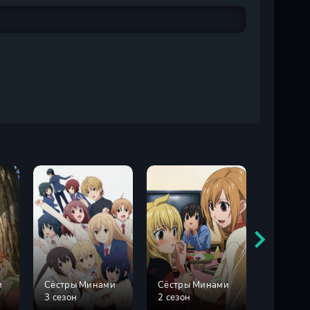
и
Сёстры Минами
Сёстры Минами
Сёстры 
3 сезон
2 сезон
4 сезон