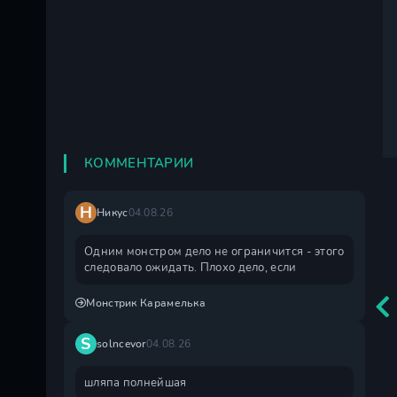
КОММЕНТАРИИ
Н
Никус
04.08.26
Одним монстром дело не ограничится - этого
следовало ожидать. Плохо дело, если
Монстрик Карамелька
S
solncevor
04.08.26
шляпа полнейшая