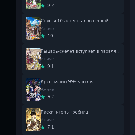
9.2
Спустя 10 лет я стал легендой
Аниме
10
Рыцарь-скелет вступает в параллельный мир 2 сезон
Аниме
9.1
Крестьянин 999 уровня
Аниме
9.2
Расхититель гробниц
Аниме
7.1