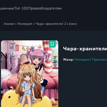
ршенные
Топ 100
Правообладателям
Аниме
»
Комедия
» Чара-хранители! 2 сезон
Чара-хранители
Жанр:
Комедия
/
Приключ