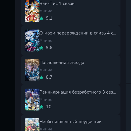
Ван-Пис 1 сезон
Аниме
9.1
О моем перерождении в слизь 4 сезон
Аниме
9.6
Поглощённая звезда
Аниме
8.7
Реинкарнация безработного 3 сезон
Аниме
10
Необыкновенный неудачник
Аниме