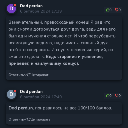
Ded perdun
D
0
0
6 октября 2024 17:39
Замечательный, превосходный конец! Я рад что
они смогли дотронуться друг друга, ведь для него,
был ад и мучения столько лет. И чтоб переубедить
всемогущую ведьмю, надо иметь- сильный дух
чтоб это совершить. И спустя несколько серий, он
смог это сделать.
Ведь старания и усиление,
приведет, к наилучшиму концу:).
Ответить
Цитировать
Ded perdun
D
0
0
6 октября 2024 17:40
Ded perdun
, понравилось на все 100/100 баллов.
Ответить
Цитировать