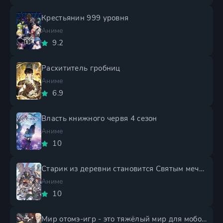
Крестьянин 999 уровня
Аниме
9.2
Расхититель гробниц
Аниме
6.9
Власть книжного червя 4 сезон
Аниме
10
Старик из деревни становится Святым мечом 2 сезон
Аниме
10
Мир отомэ-игр - это тяжёлый мир для мобов 2 сезон