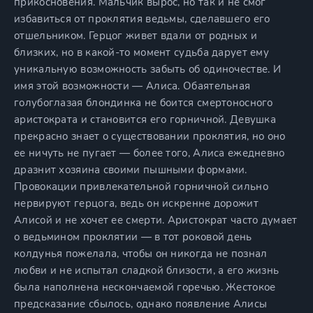
прикосновения. Мальчик вырос, но так и не смог
избавиться от проклятия ведьмы, сделавшего его
отшельником. Герцог живет вдали от родных и
близких, но в какой-то момент судьба дарует ему
уникальную возможность забыть об одиночестве. И
имя этой возможности — Алиса. Обаятельная
голубоглазая блондинка не боится смертоносного
аристократа и становится его горничной. Девушка
прекрасно знает о существовании проклятия, но оно
ее ничуть не пугает — более того, Алиса ежедневно
дразнит хозяина своими пышными формами.
Провокации привлекательной горничной сильно
нервируют герцога, ведь он искренне дорожит
Алисой и не хочет ее смерти. Аристократ часто думает
о ведьмином проклятии — в тот роковой день
колдунья пожелала, чтобы он никогда не познал
любви и не испытал сладкой близости, а его жизнь
была наполнена нескончаемой горечью. Жестокое
предсказание сбылось, однако появление Алисы