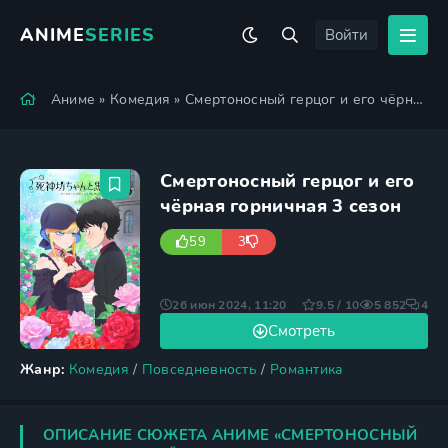
ANIME
SERIES
Войти
Аниме
»
Комедия
» Смертоносный герцог и его чёрная горничная 3 сезон
Смертоносный герцог и его
чёрная горничная 3 сезон
59
3
26 июн 2024, 11:20
9.5 / 10
5 852
4
Смотреть
Жанр:
Комедия
/
Повседневность
/
Романтика
ОПИСАНИЕ СЮЖЕТА АНИМЕ «СМЕРТОНОСНЫЙ