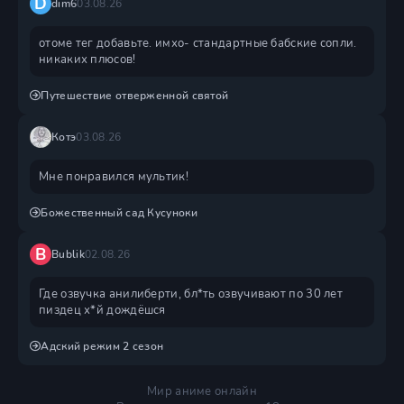
D
dim6
03.08.26
отоме тег добавьте. имхо- стандартные бабские сопли.
никаких плюсов!
Путешествие отверженной святой
Котэ
03.08.26
Мне понравился мультик!
Божественный сад Кусуноки
B
Bublik
02.08.26
Где озвучка анилиберти, бл*ть озвучивают по 30 лет
пиздец х*й дождëшся
Адский режим 2 сезон
Мир аниме онлайн