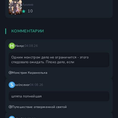
Аниме
10
КОММЕНТАРИИ
Н
Никус
04.08.26
Одним монстром дело не ограничится - этого
следовало ожидать. Плохо дело, если
Монстрик Карамелька
S
solncevor
04.08.26
шляпа полнейшая
Путешествие отверженной святой