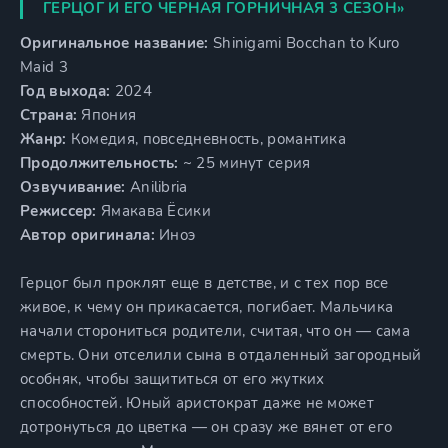
ГЕРЦОГ И ЕГО ЧЁРНАЯ ГОРНИЧНАЯ 3 СЕЗОН»
Оригинальное название:
Shinigami Bocchan to Kuro
Maid 3
Год выхода:
2024
Страна:
Япония
Жанр:
Комедия, повседневность, романтика
Продолжительность:
~ 25 минут серия
Озвучивание:
Anilibria
Режиссер:
Ямакава Ёсики
Автор оригинала:
Иноэ
Герцог был проклят еще в детстве, и с тех пор все
живое, к чему он прикасается, погибает. Мальчика
начали сторониться родители, считая, что он — сама
смерть. Они отселили сына в отдаленный загородный
особняк, чтобы защититься от его жутких
способностей. Юный аристократ даже не может
дотронуться до цветка — он сразу же вянет от его