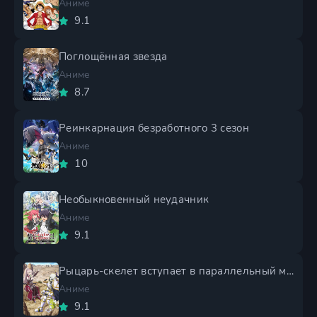
Аниме
9.1
Поглощённая звезда
Аниме
8.7
Реинкарнация безработного 3 сезон
Аниме
10
Необыкновенный неудачник
Аниме
9.1
Рыцарь-скелет вступает в параллельный мир 2 сезон
Аниме
9.1