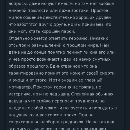
вопросы, даже ночуют вместе, но там нет вообще
никакой пошлости или даже эротики. Простое
милое общение действительно хороших друзей
что заботятся друг о друге, но мы понимаем что
они могу стать хорошей парой.
Отдельно хочется отметить героиню. Никаких
отсылок и размышлений о прошлом мире. Нам
даже не до конца понятно помнит ли она его или
у нее просто возникают идеи из неких смутных
образов прошлого. Единственное что она
гарантированно помнит это момент своей смерти
и эмоции от этого. И эти эмоции ее главный
мотиватор. При этом героиня не тряпка, не
истеричка, но и не ледышка. Спокойная обычная
девушка что стойко переносит трудности, но
наедине с собой может и погрустить и порыдать в
подушку если все совсем плохо. Она не
сверхсильная, наоборот среднячок. Но не так как
это рисуют чаще всего когда нам показывают