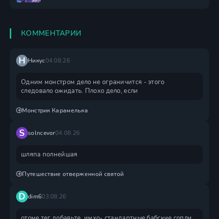
КОММЕНТАРИИ
Н
Никус
04.08.26
Одним монстром дело не ограничится - этого
следовало ожидать. Плохо дело, если
Монстрик Карамелька
S
solncevor
04.08.26
шляпа полнейшая
Путешествие отверженной святой
D
dim6
03.08.26
отоме тег добавьте. имхо- стандартные бабские сопли.