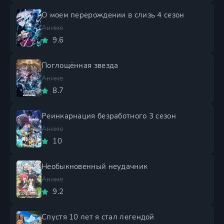
О моем перерождении в слизь 4 сезон
Аниме
9.6
Поглощённая звезда
Аниме
8.7
Реинкарнация безработного 3 сезон
Аниме
10
Необыкновенный неудачник
Аниме
9.2
Спустя 10 лет я стал легендой