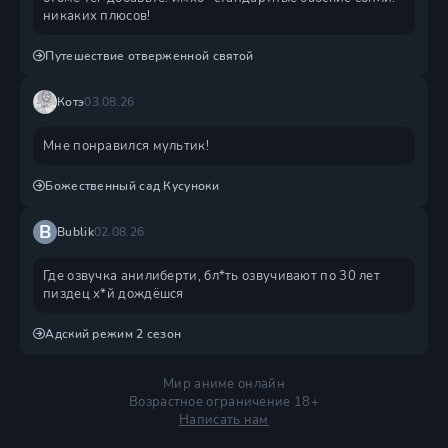
никаких плюсов!
Путешествие отверженной святой
Котэ
03.08.26
Мне понравился мультик!
Божественный сад Кусуноки
B
Bublik
02.08.26
Где озвучка анилиберти, бл*ть озвучивают по 30 лет
пиздец х*й дождëшся
Адский режим 2 сезон
Мир аниме онлайн
Возрастное ограничение 18+
Написать нам