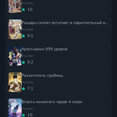
Аниме
10
Рыцарь-скелет вступает в параллельный мир 2 сезон
Аниме
9.1
Крестьянин 999 уровня
Аниме
9.2
Расхититель гробниц
Аниме
7.1
Власть книжного червя 4 сезон
Аниме
10