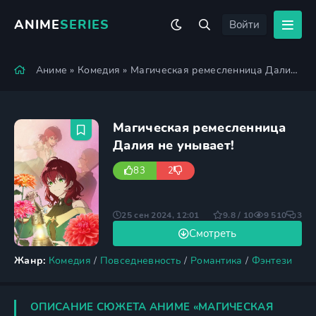
ANIME
SERIES
Войти
Аниме
»
Комедия
» Магическая ремесленница Далия не унывает!
Магическая ремесленница
Далия не унывает!
83
2
25 сен 2024, 12:01
9.8 / 10
9 510
3
Смотреть
Жанр:
Комедия
/
Повседневность
/
Романтика
/
Фэнтези
ОПИСАНИЕ СЮЖЕТА АНИМЕ «МАГИЧЕСКАЯ