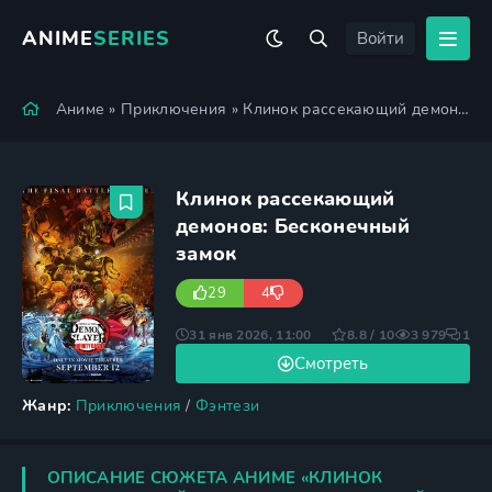
ANIME
SERIES
Войти
Аниме
»
Приключения
» Клинок рассекающий демонов: Бесконечный замок
Клинок рассекающий
демонов: Бесконечный
замок
29
4
31 янв 2026, 11:00
8.8 / 10
3 979
1
Смотреть
Жанр:
Приключения
/
Фэнтези
ОПИСАНИЕ СЮЖЕТА АНИМЕ «КЛИНОК