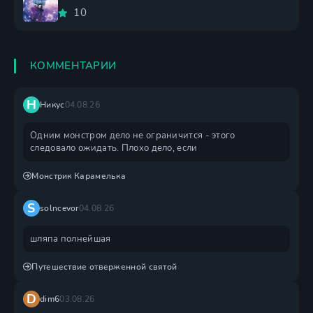
10
КОММЕНТАРИИ
Н
Никус
04.08.26
Одним монстром дело не ограничится - этого
следовало ожидать. Плохо дело, если
Монстрик Карамелька
S
solncevor
04.08.26
шляпа полнейшая
Путешествие отверженной святой
D
dim6
03.08.26