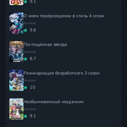
9.1
О моем перерождении в слизь 4 сезон
Аниме
9.6
Поглощённая звезда
Аниме
8.7
Реинкарнация безработного 3 сезон
Аниме
10
Необыкновенный неудачник
Аниме
9.1