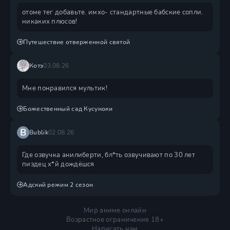
отоме тег добавьте. имхо- стандартные бабские сопли.
никаких плюсов!
Путешествие отверженной святой
Котэ
03.08.26
Мне понравился мультик!
Божественный сад Кусуноки
B
Bublik
02.08.26
Где озвучка анилиберти, бл*ть озвучивают по 30 лет
пиздец х*й дождëшся
Адский режим 2 сезон
Мир аниме онлайн
Возрастное ограничение 18+
Написать нам