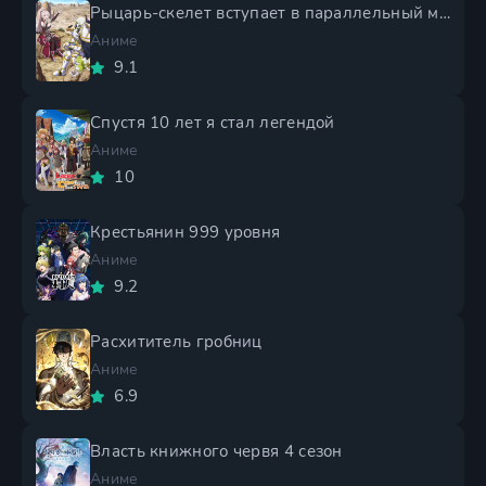
Рыцарь-скелет вступает в параллельный мир 2 сезон
Аниме
9.1
Спустя 10 лет я стал легендой
Аниме
10
Крестьянин 999 уровня
Аниме
9.2
Расхититель гробниц
Аниме
6.9
Власть книжного червя 4 сезон
Аниме