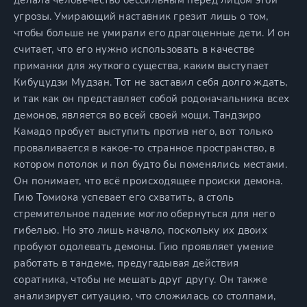
делала человечество бессильным перед лицом этой
угрозы. Умирающий наставник грезит лишь о том,
чтобы больше не умирали его драгоценные дети. И он
считает, что его нужно использовать в качестве
приманки для жуткого существа, каким выступает
Кибуцудзи Мудзан. Тот не заставил себя долго ждать,
и так как он представляет собой родоначальника всех
демонов, является во всей своей мощи. Тандзиро
Камадо пробует выступить против него, вот только
проваливается в какое-то странное пространство, в
котором потолок и пол будто бы поменялись местами.
Он понимает, что всё происходящее происки демона.
Гию Томиока успевает его схватить, а столь
стремительное падение могло обернуться для него
гибелью. Но это лишь начало, поскольку их двоих
пробуют одолевать демоны. Гию проявляет умение
работать в тандеме, предугадывая действия
соратника, чтобы не мешать друг другу. Он также
анализирует ситуацию, что сложилась со столпами,