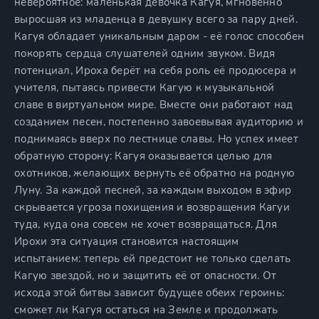
невероятное: маленькая девочка Кагуя, мгновенно
выросшая из младенца в девушку всего за пару дней.
Кагуя обладает уникальным даром - её голос способен
покорять сердца слушателей одним звуком. Видя
потенциал, Ироха берёт на себя роль её продюсера и
учителя, пытаясь привести Кагую к музыкальной
славе в виртуальном мире. Вместе они работают над
созданием песен, постепенно завоевывая аудиторию и
поднимаясь вверх по лестнице славы. Но успех имеет
обратную сторону: Кагуя оказывается целью для
охотников, желающих вернуть её обратно на родную
Луну. За каждой песней, за каждым выходом в эфир
скрывается угроза похищения и возвращения Кагуи
туда, куда она совсем не хочет возвращаться. Для
Ирохи эта ситуация становится настоящим
испытанием: теперь ей предстоит не только сделать
Кагую звездой, но и защитить её от опасности. От
исхода этой битвы зависит будущее обеих героинь:
сможет ли Кагуя остаться на Земле и продолжать