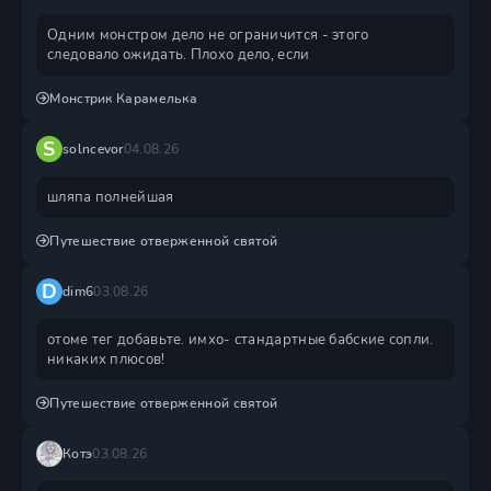
Одним монстром дело не ограничится - этого
следовало ожидать. Плохо дело, если
Монстрик Карамелька
S
solncevor
04.08.26
шляпа полнейшая
Путешествие отверженной святой
D
dim6
03.08.26
отоме тег добавьте. имхо- стандартные бабские сопли.
никаких плюсов!
Путешествие отверженной святой
Котэ
03.08.26