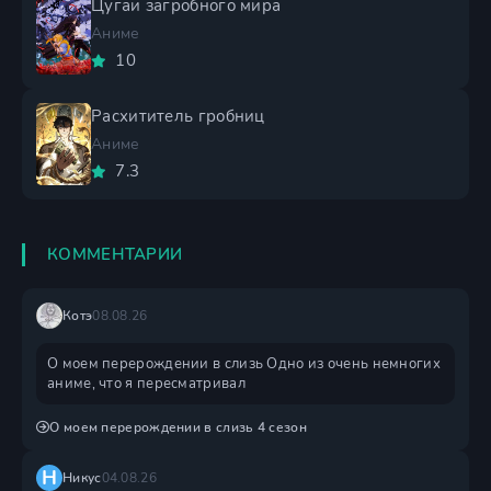
Цугаи загробного мира
Аниме
10
Расхититель гробниц
Аниме
7.3
КОММЕНТАРИИ
Котэ
08.08.26
О моем перерождении в слизь Одно из очень немногих
аниме, что я пересматривал
О моем перерождении в слизь 4 сезон
Н
Никус
04.08.26