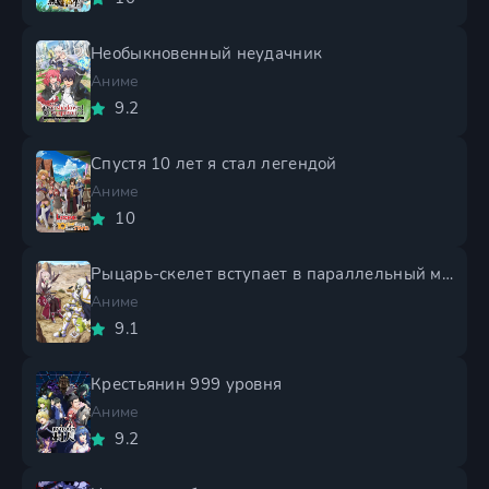
Необыкновенный неудачник
Аниме
9.2
Спустя 10 лет я стал легендой
Аниме
10
Рыцарь-скелет вступает в параллельный мир 2 сезон
Аниме
9.1
Крестьянин 999 уровня
Аниме
9.2