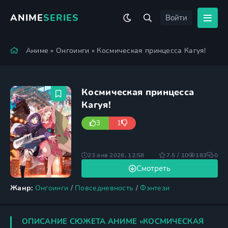
ANIME
SERIES
Войти
Аниме
»
Онгоинги
» Космическая принцесса Кагуя!
Космическая принцесса
Кагуя!
3
1
23 янв 2026, 12:58
7.5 / 10
163
0
Смотреть
Жанр:
Онгоинги
/
Повседневность
/
Фэнтези
ОПИСАНИЕ СЮЖЕТА АНИМЕ «КОСМИЧЕСКАЯ