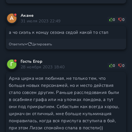
Акане
А
0
0
31 июля 2023 22:49
а чо сиэль к концу сезона седой какой то стал
Ответить
Цитировать
Гость Егор
Г
0
0
28 ноября 2023 18:40
Арка цирка моя любимая, не только тем, что
больше новых персонажей, но и место действия
стало совсем другим. Раньше расследования были
в осабняке графа или на улочках лондона, а тут
они под прикрытием. Себастьян как всегда хорош,
циркач он отличный, мне больше кульминация
понравилась, когда вся прислуга вступила в бой,
при этом Лиззи спокойно спала в постели))