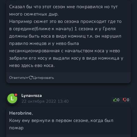
Сказал бы что этот сезон мне понравился но тут
много сюжетных дыр.
Например сюжет это во сезона происходит где то
в середине(ближе к началу) 1 сезона и у Греля
должны быть коса в виде ножниц т.к. он нарушил
правило жнецов и у нево была
несанкционированная с начальством коса у нево
забрали его косу и выдали косу в виде ножниц,а у
нево здесь ево коса.
Ответить
Цитировать
Lynavroza
L
0
0
22 октября 2022 13:40
Herobrine
,
Кому ему вернули в первом сезоне, когда был
пожар