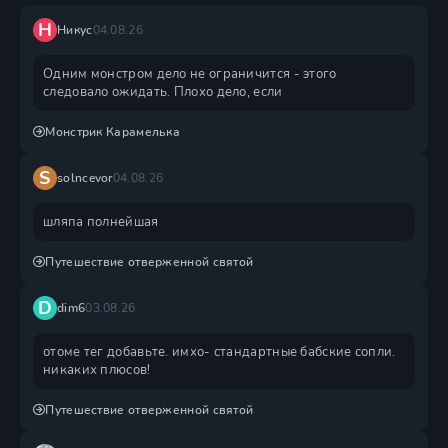
Н
Никус
04.08.26
Одним монстром дело не ограничится - этого
следовало ожидать. Плохо дело, если
Монстрик Карамелька
S
solncevor
04.08.26
шляпа полнейшая
Путешествие отверженной святой
D
dim6
03.08.26
отоме тег добавьте. имхо- стандартные бабские сопли.
никаких плюсов!
Путешествие отверженной святой