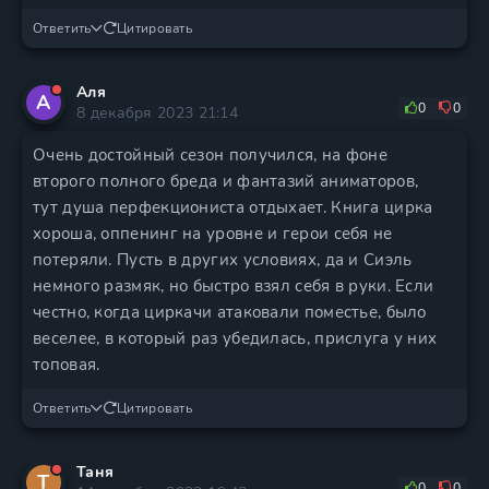
Ответить
Цитировать
Аля
А
0
0
8 декабря 2023 21:14
Очень достойный сезон получился, на фоне
второго полного бреда и фантазий аниматоров,
тут душа перфекциониста отдыхает. Книга цирка
хороша, оппенинг на уровне и герои себя не
потеряли. Пусть в других условиях, да и Сиэль
немного размяк, но быстро взял себя в руки. Если
честно, когда циркачи атаковали поместье, было
веселее, в который раз убедилась, прислуга у них
топовая.
Ответить
Цитировать
Таня
Т
0
0