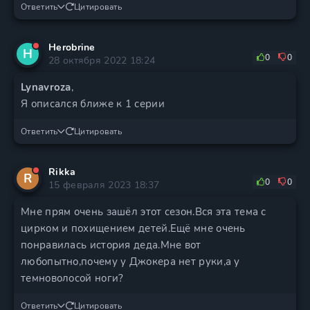
Ответить
Цитировать
Herobrine
H
0
0
28 октября 2022 18:24
Lynavroza
,
Я описался ближе к 1 серии
Ответить
Цитировать
Rikka
R
0
0
15 февраля 2023 18:37
Мне прям очень зашёл этот сезон.Вся эта тема с
цирком и похищением детей.Ещё мне очень
понравилась история деда.Мне вот
любопытно,почему у Джокера нет руки,а у
темноволосой ноги?
Ответить
Цитировать