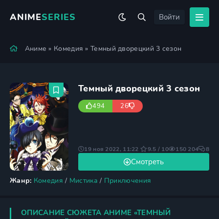
ANIME
SERIES
Войти
Аниме
»
Комедия
» Темный дворецкий 3 сезон
Темный дворецкий 3 сезон
494
26
19 ноя 2022, 11:22
9.5 / 10
150 204
8
Смотреть
Жанр:
Комедия
/
Мистика
/
Приключения
ОПИСАНИЕ СЮЖЕТА АНИМЕ «ТЕМНЫЙ