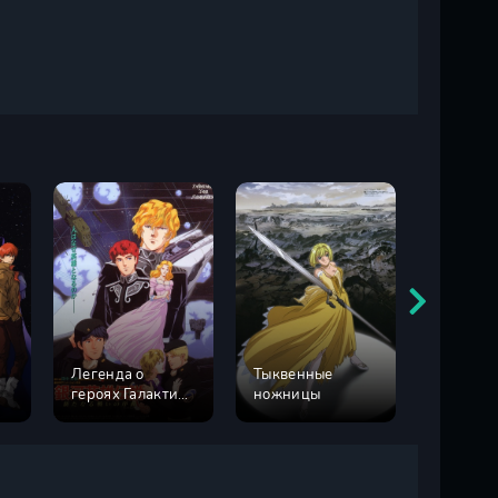
Легенда о
Тыквенные
Легенда
героях Галактики
ножницы
Гранкре
OVA-1