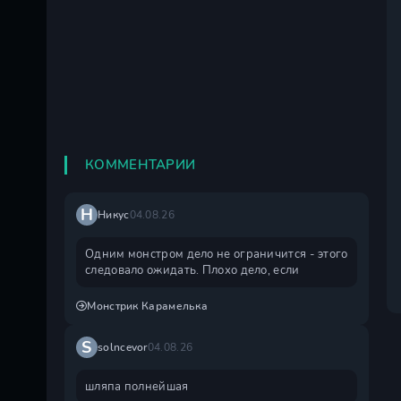
КОММЕНТАРИИ
Н
Никус
04.08.26
Одним монстром дело не ограничится - этого
следовало ожидать. Плохо дело, если
Монстрик Карамелька
S
solncevor
04.08.26
шляпа полнейшая