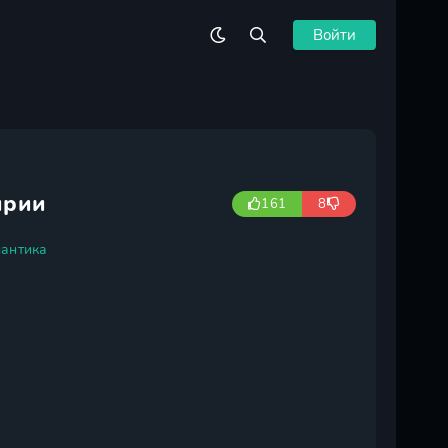
Войти
ирии
161
8
антика