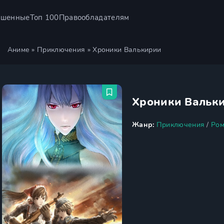
ршенные
Топ 100
Правообладателям
Аниме
»
Приключения
» Хроники Валькирии
Хроники Вальк
Жанр:
Приключения
/
Ром