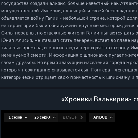
государства создали альянс, больше известный как Атлант
могущественной Империи, славящейся своей беспощадност
объявляется войну Галии - небольшой стране, которой долг
ее территории были обнаружены крупные месторождения по
Силы неравны, но отважные жители Галии пытаются дать 
Юная Алисия, мечтавшая стать пекарем, встает во главе на
тяжелые времена, и многие люди переходят на сторону Имп
неминуемой смерти. Информация о шпионаже пугает жител
своим друзьям. Во время эвакуации населения города Брю
которым неожиданно оказывается сын Гюнтера - легендарн
категорически отрицает свою причастность к шпионажу и 
«Хроники Валькирии» с