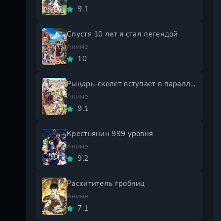
9.1
Спустя 10 лет я стал легендой
Аниме
10
Рыцарь-скелет вступает в параллельный мир 2 сезон
Аниме
9.1
Крестьянин 999 уровня
Аниме
9.2
Расхититель гробниц
Аниме
7.1