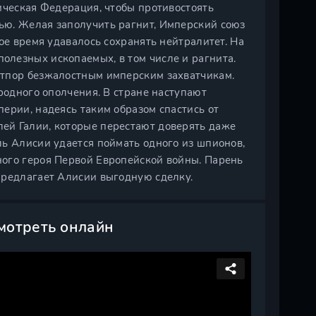
ическая Федерация, чтобы противостоять
ью. Желая заполучить рагнит, Имперский союз
ое время удавалось сохранять нейтралитет. На
лезных ископаемых, в том числе и рагнита.
отпор безжалостным имперским захватчикам.
родного ополчения. В стране наступают
ерии, надеясь таким образом спастись от
ей Галии, которые перестают доверять даже
ль Алисии удается поймать одного из шпионов,
ого героя Первой Европейской войны. Парень
предлагает Алисии выгодную сделку.
мотреть онлайн