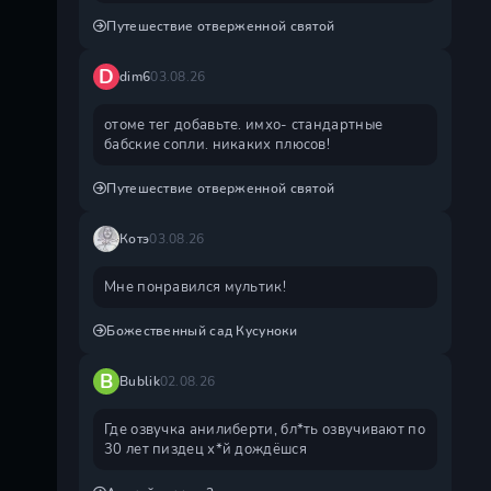
Путешествие отверженной святой
D
dim6
03.08.26
отоме тег добавьте. имхо- стандартные
бабские сопли. никаких плюсов!
Путешествие отверженной святой
Котэ
03.08.26
Мне понравился мультик!
Божественный сад Кусуноки
B
Bublik
02.08.26
Где озвучка анилиберти, бл*ть озвучивают по
30 лет пиздец х*й дождëшся