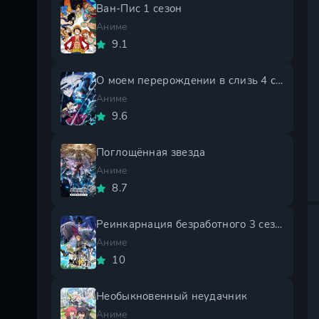
Ван-Пис 1 сезон
Аниме
9.1
О моем перерождении в слизь 4 сезон
Аниме
9.6
Поглощённая звезда
Аниме
8.7
Реинкарнация безработного 3 сезон
Аниме
10
Необыкновенный неудачник
Аниме