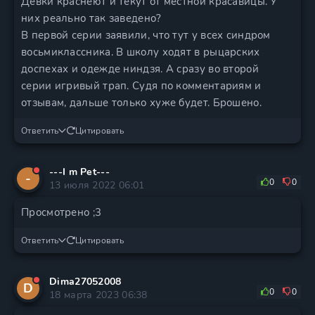
Девки краснеют и текут от местной красавицы. У
них реально так заведено?
В первой серии заявили, что тут у всех синдром
восьмиклассника. В школу ходят в рыцарских
доспехах и одежде ниндзя. А сразу во второй
серии игривый трап. Судя по комментариям и
отзывам, дальше только хуже будет. Брошено.
Ответить
Цитировать
---I m Pet---
-
0
0
13 июля 2022 06:01
Просмотрено ;3
Ответить
Цитировать
Dima27052008
D
0
0
18 марта 2023 06:38