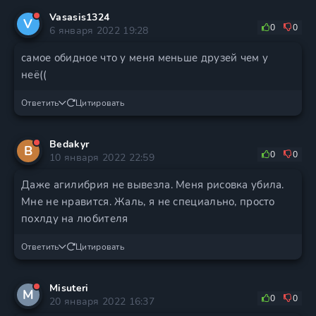
Vasasis1324
V
0
0
6 января 2022 19:28
самое обидное что у меня меньше друзей чем у
неё((
Ответить
Цитировать
Bedakyr
B
0
0
10 января 2022 22:59
Даже агилибрия не вывезла. Меня рисовка убила.
Мне не нравится. Жаль, я не специально, просто
похлду на любителя
Ответить
Цитировать
Misuteri
M
0
0
20 января 2022 16:37