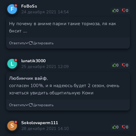
FoBoSs
F
0
0
24 декабря 2021 14:54
Ну почему в аниме парни такие тормоза, ля как
бнсит ....
Ответить
Цитировать
lunatik3000
L
0
0
25 декабря 2021 12:09
Любимчик вайф
,
согласен 100%, и я надеюсь будет 2 сезон, очень
хочеться увидить общитильную Коми
Ответить
Цитировать
Sokolovaperm111
S
0
0
28 декабря 2021 14:10