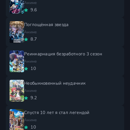
Аниме
9.6
Поглощённая звезда
Аниме
8.7
Реинкарнация безработного 3 сезон
Аниме
10
Необыкновенный неудачник
Аниме
9.2
Спустя 10 лет я стал легендой
Аниме
10