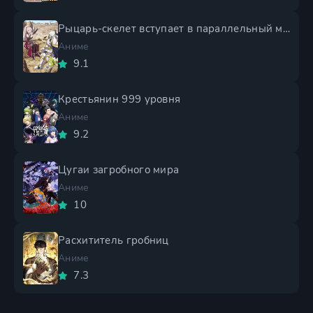
Рыцарь-скелет вступает в параллельный мир 2 сезон
Аниме
9.1
Крестьянин 999 уровня
Аниме
9.2
Цугаи загробного мира
Аниме
10
Расхититель гробниц
Аниме
7.3