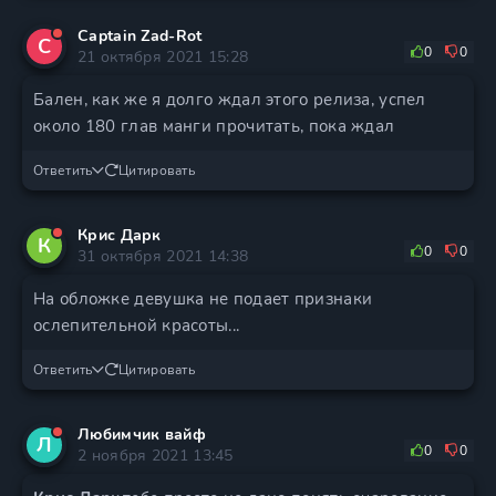
Captain Zad-Rot
C
0
0
21 октября 2021 15:28
Бален, как же я долго ждал этого релиза, успел
около 180 глав манги прочитать, пока ждал
Ответить
Цитировать
Крис Дарк
К
0
0
31 октября 2021 14:38
На обложке девушка не подает признаки
ослепительной красоты...
Ответить
Цитировать
Любимчик вайф
Л
0
0
2 ноября 2021 13:45