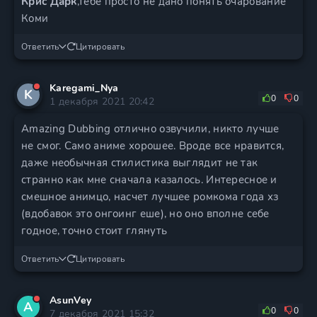
Крис Дарк
,тебе просто не дано понять очарование
Коми
Ответить
Цитировать
Karegami_Nya
K
0
0
1 декабря 2021 20:42
Amazing Dubbing отлично озвучили, никто лучше
не смог. Само аниме хорошее. Вроде все нравится,
даже необычная стилистика выглядит не так
странно как мне сначала казалось. Интересное и
смешное анимцо, насчет лучшее ромкома года хз
(вдобавок это онгоинг еше), но оно вполне себе
годное, точно стоит глянуть
Ответить
Цитировать
AsunVey
A
0
0
7 декабря 2021 15:32