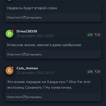
Надеюсь будет второй сезон
Ответить
Цитировать
Dima228338
D
0
0
20 декабря 2021 20:33
Классное аниме, немного даже необычное
Ответить
Цитировать
Cats_Animen
C
0
0
23 декабря 2021 18:13
Это аниме пародие на Ханда-кун ? Или Уж этот
экстосенц Сакамото ? Ну почестично.
Ответить
Цитировать