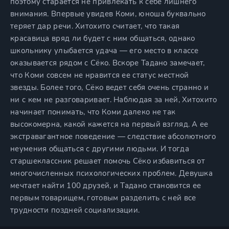
поэтому старается не привлекать к себе лишнего
внимания. Впервые увидев Коми, юноша буквально
теряет дар речи. Хитохито считает, что такая
красавица вряд ли будет с ним общаться, однако
школьнику улыбается удача — его место в классе
оказывается рядом с Сёко. Вскоре Тадано замечает,
что Коми совсем не нравится ее статус местной
звезды. Более того, Сёко ведет себя очень странно и
ни с кем не разговаривает. Наблюдая за ней, Хитохито
начинает понимать, что Коми далеко не так
высокомерна, какой кажется на первый взгляд. А ее
экстравагантное поведение — следствие абсолютного
неумения общаться с другими людьми. И тогда
старшеклассник решает помочь Сёко избавиться от
многочисленных психологических проблем. Девушка
мечтает найти 100 друзей, и Тадано становится ее
первым товарищем, готовым разделить с ней все
трудности поздней социализации.