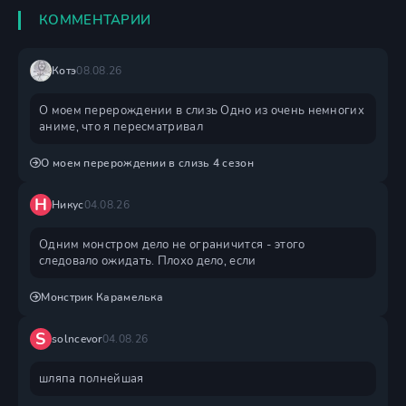
КОММЕНТАРИИ
Котэ
08.08.26
О моем перерождении в слизь Одно из очень немногих
аниме, что я пересматривал
О моем перерождении в слизь 4 сезон
Н
Никус
04.08.26
Одним монстром дело не ограничится - этого
следовало ожидать. Плохо дело, если
Монстрик Карамелька
S
solncevor
04.08.26
шляпа полнейшая