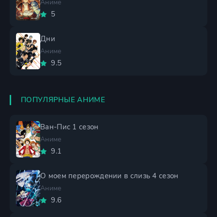
Аниме
5
Дни
Аниме
9.5
ПОПУЛЯРНЫЕ АНИМЕ
Ван-Пис 1 сезон
Аниме
9.1
О моем перерождении в слизь 4 сезон
Аниме
9.6