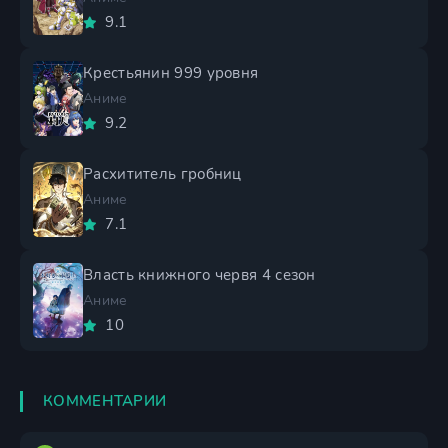
9.1
Крестьянин 999 уровня
Аниме
9.2
Расхититель гробниц
Аниме
7.1
Власть книжного червя 4 сезон
Аниме
10
КОММЕНТАРИИ