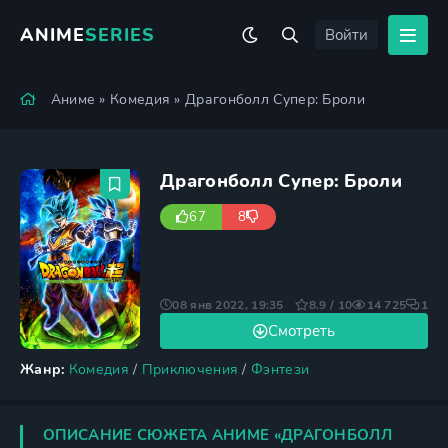
ANIME
SERIES
Войти
Аниме
»
Комедия
» Драгонболл Супер: Броли
Драгонболл Супер: Броли
67
8
08 янв 2022, 19:35
8.9 / 10
14 725
1
Смотреть
Жанр:
Комедия
/
Приключения
/
Фэнтези
ОПИСАНИЕ СЮЖЕТА АНИМЕ «ДРАГОНБОЛЛ