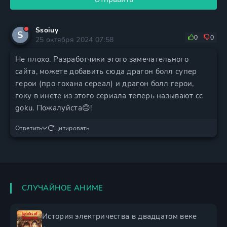
Ssoiuy
S
0
0
25 октября 2024 07:58
Не плохо. Разработчики этого замечательного
сайта, можете добавить сюда драгон болл супер
герои (про гохана сереал) и драгон болл герои,
гоку в инете из этого сериала теперь называют cc
goku. Пожалуйста🙃!
Ответить
Цитировать
СЛУЧАЙНОЕ АНИМЕ
История электричества в двадцатом веке