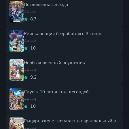
Поглощённая звезда
Аниме
8.7
Реинкарнация безработного 3 сезон
Аниме
10
Необыкновенный неудачник
Аниме
9.2
Спустя 10 лет я стал легендой
Аниме
10
Рыцарь-скелет вступает в параллельный мир 2 сезон
Аниме