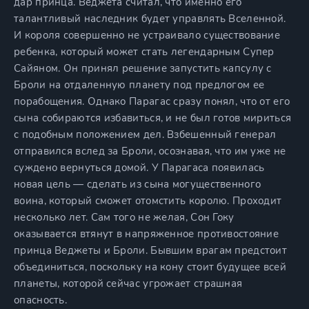
дар принца. Веджета считал, что именно его
талантливый наследник будет управлять Вселенной.
И короля совершенно не устраивало существование
ребенка, который может стать легендарным Супер
Сайяном. Он принял решение запустить капсулу с
Броли на отдаленную планету под предлогом ее
порабощения. Однако Парагас сразу понял, что от его
сына собираются избавиться, и не был готов мириться
с подобным положением дел. Взбешенный генерал
отправился вслед за Броли, осознавая, что им уже не
суждено вернуться домой. У Парагаса появилась
новая цель — сделать из сына могущественного
воина, который сможет отомстить королю. Проходит
несколько лет. Сам того не желая, Сон Гоку
оказывается втянут в напряженное противостояние
принца Веджеты и Броли. Бывшим врагам предстоит
объединиться, поскольку на кону стоит будущее всей
планеты, которой сейчас угрожает страшная
опасность.