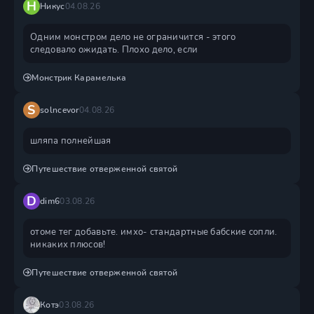
Н
Никус
04.08.26
Одним монстром дело не ограничится - этого
следовало ожидать. Плохо дело, если
Монстрик Карамелька
S
solncevor
04.08.26
шляпа полнейшая
Путешествие отверженной святой
D
dim6
03.08.26
отоме тег добавьте. имхо- стандартные бабские сопли.
никаких плюсов!
Путешествие отверженной святой
Котэ
03.08.26