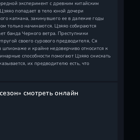
ередной эксперимент с древним китайским
 Цзяяо попадает в тело юной дочери
ного капкана, закинувшего ее в далекие годы
ом только начинаются. Цзяяо собираются
ает банда Черного ветра. Преступники
пругой своего сурового предводителя, Ся
в шпионаже и крайне недоверчиво относится к
линарные способности помогают Цзяяо снискать
казывается, их предводителю есть, что
сезон» смотреть онлайн