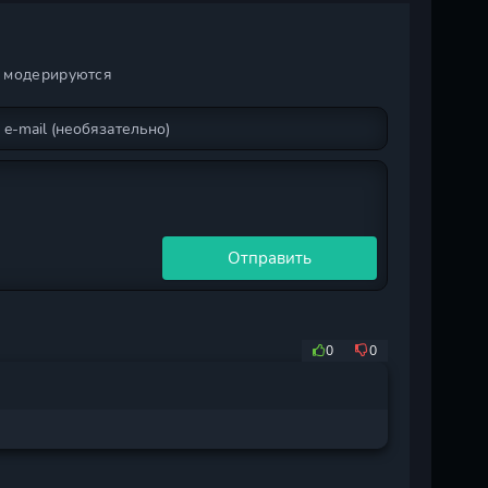
и модерируются
Отправить
0
0