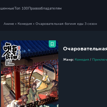
ршенные
Топ 100
Правообладателям
Аниме
»
Комедия
» Очаровательная богиня еды 3 сезон
Очаровательная
Жанр:
Комедия
/
Приключ