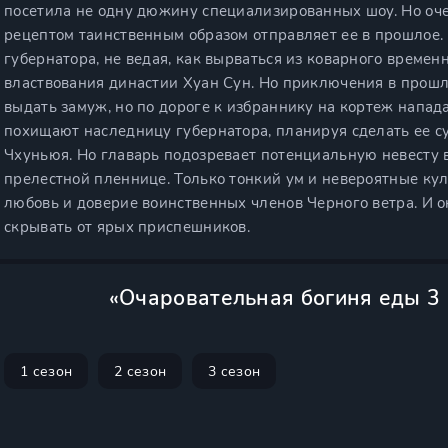
посетила не одну дюжину специализированных шоу. Но оч
рецептом таинственным образом отправляет ее в прошлое.
губернатора, не ведая, как вырваться из коварного времен
властвования династии Хуан Сун. Но приключения в прошл
выдать замуж, но по дороге к избраннику на кортеж напад
похищают наследницу губернатора, планируя сделать ее су
Чхуньюя. Но главарь подозревает потенциальную невесту 
прелестной пленнице. Только тонкий ум и невероятные ку
любовь и доверие воинственных членов Черного ветра. И о
скрывать от ярых приспешников.
«Очаровательная богиня еды 3 
1 сезон
2 сезон
3 сезон