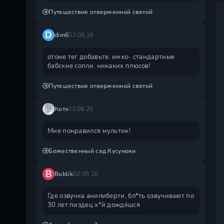
Путешествие отверженной святой
D
dim6
03.08.26
отоме тег добавьте. имхо- стандартные
бабские сопли. никаких плюсов!
Путешествие отверженной святой
Котэ
03.08.26
Мне понравился мультик!
Божественный сад Кусуноки
B
Bublik
02.08.26
Где озвучка анилиберти, бл*ть озвучивают по
30 лет пиздец х*й дождëшся