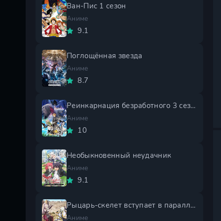
Ван-Пис 1 сезон
Аниме
9.1
Поглощённая звезда
Аниме
8.7
Реинкарнация безработного 3 сезон
Аниме
10
Необыкновенный неудачник
Аниме
9.1
Рыцарь-скелет вступает в параллельный мир 2 сезон
Аниме