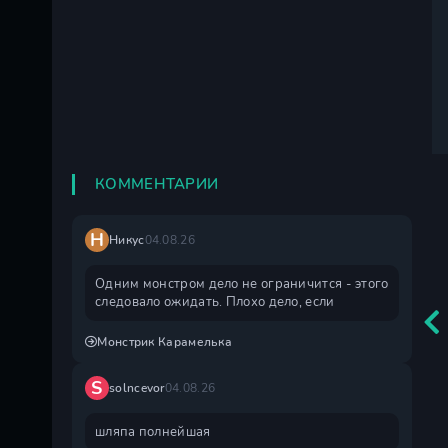
КОММЕНТАРИИ
Н
Никус
04.08.26
Одним монстром дело не ограничится - этого
следовало ожидать. Плохо дело, если
Монстрик Карамелька
S
solncevor
04.08.26
шляпа полнейшая