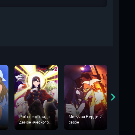
Раб спецотряда
Могучая Берди 2
Могучая
демонического
сезон
сезон
города 2 сезон