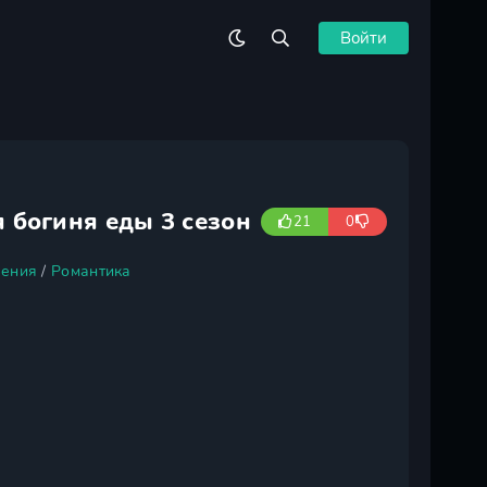
Войти
 богиня еды 3 сезон
21
0
ения
/
Романтика