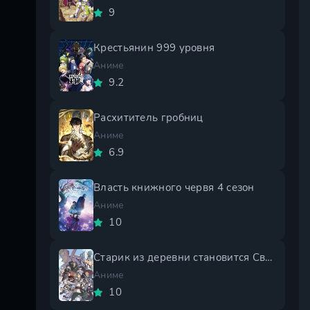
9
Крестьянин 999 уровня
Аниме
9.2
Расхититель гробниц
Аниме
6.9
Власть книжного червя 4 сезон
Аниме
10
Старик из деревни становится Святым мечом 2 сезон
Аниме
10