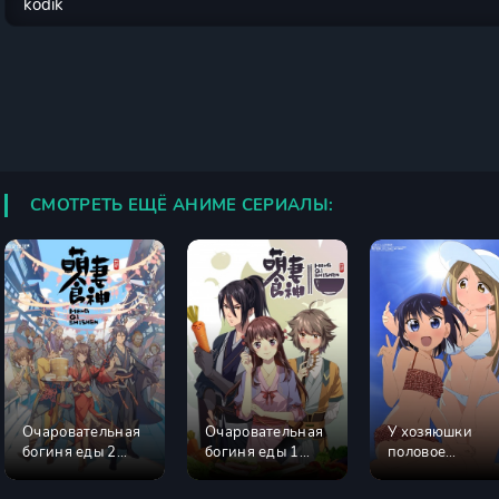
СМОТРЕТЬ ЕЩЁ АНИМЕ СЕРИАЛЫ:
Очаровательная
Очаровательная
У хозяюшки
богиня еды 2
богиня еды 1
половое
сезон
сезон
созревание!